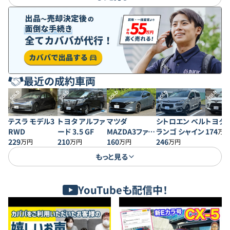
最近の成約車両
SOLD
SOLD
SOLD
SOLD
SOLD
テスラ モデル3
トヨタ アルファ
マツダ
シトロエン ベル
トヨタ 
RWD
ード 3.5 GF
MAZDA3ファス
ランゴ シャイン
174
万円
229
210
トバック 20S プ
160
246
万円
万円
万円
万円
ロアクティブ
もっと見る
YouTubeも配信中！