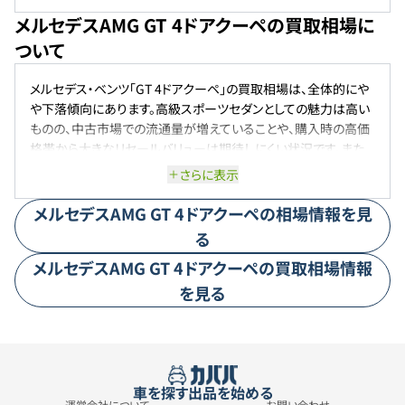
ンションシステムが安定した走行性能をサポートし、快適なドライ
メルセデスAMG GT 4ドアクーペの買取相場に
ビングを提供します。
ついて
メルセデス・ベンツ「GT 4ドアクーペ」の買取相場は、全体的にや
や下落傾向にあります。高級スポーツセダンとしての魅力は高い
ものの、中古市場での流通量が増えていることや、購入時の高価
格帯から大きなリセールバリューは期待しにくい状況です。また、
メルセデス・ベンツの車両は購入直後の価値下落が比較的大き
さらに表示
い傾向があるため、買取価格もそれに応じて控えめになるケー
スが多く見られます。一方で、高性能モデルや人気グレードは一
メルセデスAMG
GT 4ドアクーペ
の相場情報を見
定の需要があり、極端な値崩れは避けられている状況です。総じ
る
て、「GT 4ドアクーペ」は豪華でパフォーマンス性に優れる反面、
メルセデスAMG
GT 4ドアクーペ
の買取相場情報
中古車市場では堅実ながらも高値を維持しにくい車種といえま
す。今後も安定した需要は続くものの、大幅な価格上昇は見込み
を見る
にくいでしょう。
車を探す
出品を始める
運営会社について
お問い合わせ