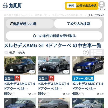
無料
30秒で出品申込
マイページ
車の個人売買ならカババ
>
中古車一覧
>
メルセデスAMGの中古車一覧
>
メルセデスAMG G
絞り込み検索
この条件の新着を受け取る
メルセデスAMG GT 4ドアクーペ の中古車一覧
出品中のみ
SOLD
13
14
出品中
出品中
オファー 成約済
メルセデスAMG GT 4
メルセデスAMG GT 4
メルセデスAMG GT 4
ドアクーペ 43
ドアクーペ 43
ドアクーペ 43
4MATIC+
660
4MATIC+
599
4MATIC+
480
万円
万円
万円
1.3k
4.6k
5.4k
SOLD
SOLD
SOLD