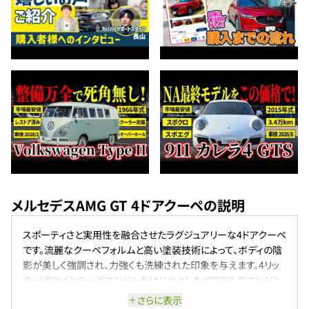
メルセデスAMG GT 4ドアクーペの説明
スポーティさと実用性を融合させたラグジュアリーな4ドアクーペ
です。流麗なクーペフォルムと高い塗装技術によって、ボディの陰
影が美しく強調され、力強くも洗練された印象を与えます。4リッ
ターV8ツインターボエンジンをはじめとしたパワフルなエンジン
ラインナップが、俊敏でダイナミックな走りを実現。先進のサスペ
さらに表示