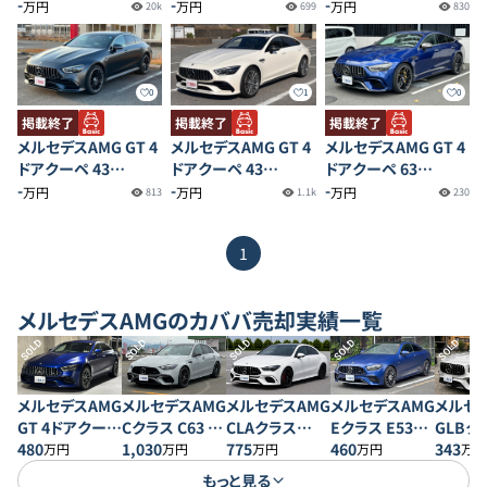
4MATIC +
-
4MATIC +
-
4MATIC +
-
万円
万円
万円
20k
699
830
0
1
0
掲載終了
掲載終了
掲載終了
メルセデスAMG GT 4
メルセデスAMG GT 4
メルセデスAMG GT 4
ドアクーペ 43
ドアクーペ 43
ドアクーペ 63
4MATIC+
-
4MATIC+
-
4MATIC +
-
万円
万円
万円
813
1.1k
230
1
メルセデスAMG
のカババ売却実績一覧
SOLD
SOLD
SOLD
SOLD
SOLD
メルセデスAMG
メルセデスAMG
メルセデスAMG
メルセデスAMG
メルセデ
GT 4ドアクーペ
Cクラス C63 S
Eクラス E53
CLAクラス
GLBク
43 4MATIC+
480
Eパフォーマン
1,030
4MATIC＋ クー
460
CLA45 S
775
GLB35
343
万円
万円
万円
万円
万円
ス
ペ
4MATIC+
4MATI
もっと見る