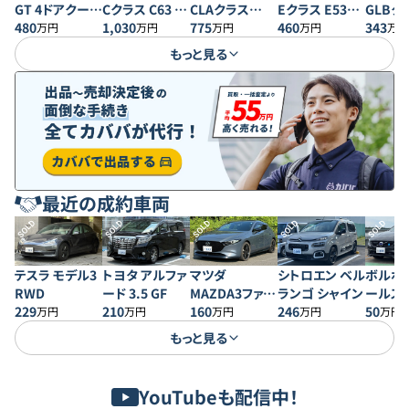
GT 4ドアクーペ
Cクラス C63 S
Eクラス E53
CLAクラス
GLBク
43 4MATIC+
480
Eパフォーマン
1,030
4MATIC＋ クー
460
CLA45 S
775
GLB35
343
万円
万円
万円
万円
万円
ス
ペ
4MATIC+
4MATI
もっと見る
最近の成約車両
SOLD
SOLD
SOLD
SOLD
SOLD
テスラ モデル3
トヨタ アルファ
マツダ
シトロエン ベル
ボルボ 
RWD
ード 3.5 GF
MAZDA3ファス
ランゴ シャイン
ールス
229
210
トバック 20S プ
160
246
50
万円
万円
万円
万円
万円
ロアクティブ
もっと見る
YouTubeも配信中！