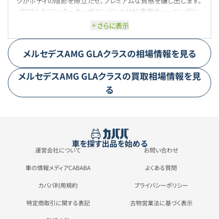
クがボディの陰影を際立たせ、プレミアムな質感を醸し出します。
パワフルな2リッターターボエンジンとAMG専用チューニングに
よる軽快な走りが魅力で、都市部からワインディングロードまで
さらに表示
多様なシーンで優れたパフォーマンスを発揮します。
メルセデスAMG
GLAクラス
の相場情報を見る
メルセデスAMG
GLAクラス
の買取相場情報を見
る
車を探す
出品を始める
運営会社について
お問い合わせ
車の情報メディアCABABA
よくある質問
カババ利用規約
プライバシーポリシー
特定商取引に関する表記
古物営業法に基づく表示