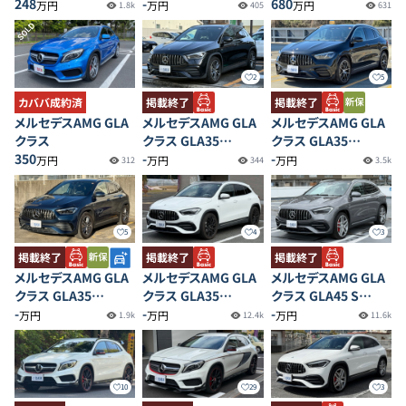
ション1
248
4MATIC
-
4MATIC
680
万円
万円
万円
1.8k
405
631
SOLD
2
5
カババ成約済
掲載終了
掲載終了
メルセデスAMG GLA
メルセデスAMG GLA
メルセデスAMG GLA
クラス
クラス GLA35
クラス GLA35
350
4MATIC
-
4MATIC
-
万円
万円
万円
312
344
3.5k
5
4
3
掲載終了
掲載終了
掲載終了
メルセデスAMG GLA
メルセデスAMG GLA
メルセデスAMG GLA
クラス GLA35
クラス GLA35
クラス GLA45 S
4MATIC
-
4MATIC
-
4MATIC+
-
万円
万円
万円
1.9k
12.4k
11.6k
10
29
3