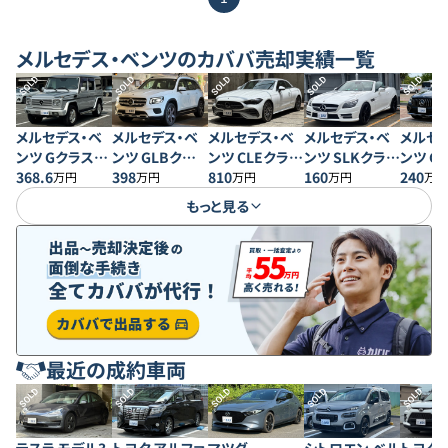
メルセデス・ベンツ
のカババ売却実績一覧
SOLD
SOLD
SOLD
SOLD
SOLD
メルセデス・ベ
メルセデス・ベ
メルセデス・ベ
メルセデス・ベ
メルセ
ンツ Gクラス
ンツ GLBクラス
ンツ CLEクラス
ンツ SLKクラス
ンツ G
G500 ロング
368.6
GLB200d
398
CLE200 スポー
810
SLK 200MT
160
GLC20
240
万円
万円
万円
万円
万円
4MATIC
ツ カブリオレ
スポー
もっと見る
最近の成約車両
SOLD
SOLD
SOLD
SOLD
SOLD