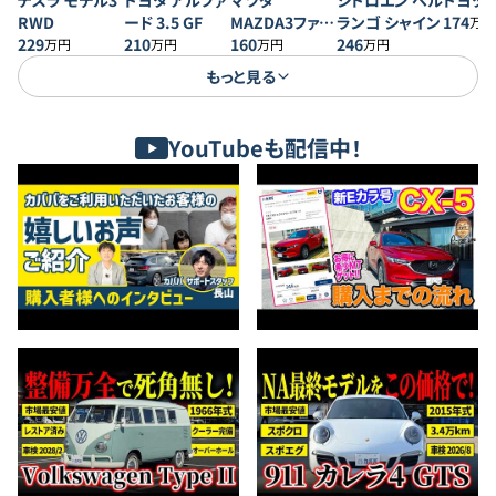
テスラ モデル3
トヨタ アルファ
マツダ
シトロエン ベル
トヨタ 
RWD
ード 3.5 GF
MAZDA3ファス
ランゴ シャイン
174
万円
229
210
トバック 20S プ
160
246
万円
万円
万円
万円
ロアクティブ
もっと見る
YouTubeも配信中！