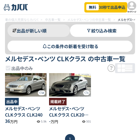
無料
30秒で出品申込
マイページ
車の個人売買ならカババ
>
中古車一覧
>
メルセデス・ベンツの中古車一覧
>
メルセデス・ベン
絞り込み検索
この条件の新着を受け取る
メルセデス・ベンツ CLKクラス の中古車一覧
出品中のみ
18
1
出品中
掲載終了
メルセデス・ベンツ
メルセデス・ベンツ
CLKクラス CLK240
CLKクラス CLK200
36
コンプレッサー AMG
-
万円
万円
5.9k
501
スポーツエディション
1