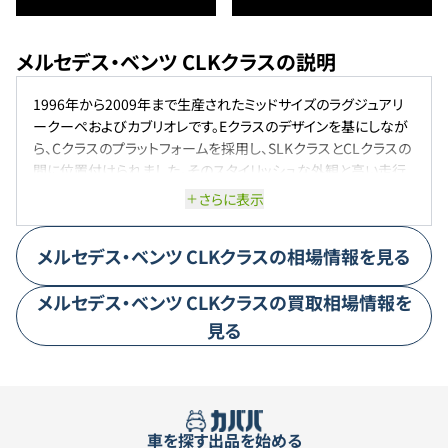
メルセデス・ベンツ CLKクラスの説明
1996年から2009年まで生産されたミッドサイズのラグジュアリ
ークーペおよびカブリオレです。Eクラスのデザインを基にしなが
ら、Cクラスのプラットフォームを採用し、SLKクラスとCLクラスの
間に位置付けられました。そのスタイリッシュな外観と高い走行
性能で、多くのドライバーに愛されました。初代（C208/A208）は
さらに表示
1997年に登場し、2.6L V6から5.4L V8エンジンまで多彩なライン
アップが揃いました。2代目（C209/A209）は2002年に登場し、さ
メルセデス・ベンツ
CLKクラス
の相場情報を見る
らに洗練されたデザインと性能を提供しました。2009年にはEク
ラスクーペにモデルチェンジされました。
メルセデス・ベンツ
CLKクラス
の買取相場情報を
見る
車を探す
出品を始める