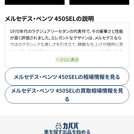
メルセデス・ベンツ 450SELの説明
1970年代のラグジュアリーセダンの代表作で、その豪華さと性能
が高く評価されました。エレガントなデザインは、メルセデスなら
ではのクラシックな美しさを引き立て、精緻な仕上げが随所に見
られます。走行性能は、4.5リッターV8エンジンによる力強い加速
と、優れたサスペンションシステムにより、滑らかで安定した走行
さらに表示
感覚を提供します。快適性も追求され、広々としたインテリアと高
級素材で、長時間のドライブでも快適さを保ちます。
メルセデス・ベンツ
450SEL
の相場情報を見る
メルセデス・ベンツ
450SEL
の買取相場情報を見
る
車を探す
出品を始める