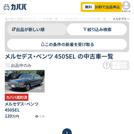
無料
30秒で出品申込
マイページ
車の個人売買ならカババ
>
中古車一覧
>
メルセデス・ベンツの中古車一覧
>
メルセデス・ベン
絞り込み検索
この条件の新着を受け取る
メルセデス・ベンツ 450SEL の中古車一覧
出品中のみ
SOLD
カババ成約済
メルセデス・ベンツ
450SEL
120
万円
3.1k
1