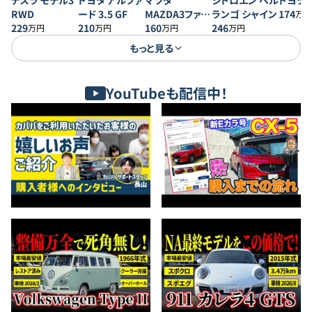
テスラ モデル3
トヨタ アルファ
マツダ
シトロエン ベル
トヨタ 
RWD
ード 3.5 GF
MAZDA3ファス
ランゴ シャイン
174
万円
229
210
トバック 20S プ
160
246
万円
万円
万円
万円
ロアクティブ
もっと見る
YouTubeも配信中！