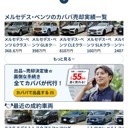
メルセデス・ベンツ
のカババ売却実績一覧
SOLD
SOLD
SOLD
SOLD
SOLD
メルセデス・ベ
メルセデス・ベ
メルセデス・ベ
メルセデス・ベ
メルセ
ンツ Gクラス
ンツ GLBクラス
ンツ CLEクラス
ンツ SLKクラス
ンツ G
G500 ロング
368.6
GLB200d
398
CLE200 スポー
810
SLK 200MT
160
GLC20
240
万円
万円
万円
万円
万円
4MATIC
ツ カブリオレ
スポー
もっと見る
最近の成約車両
SOLD
SOLD
SOLD
SOLD
SOLD