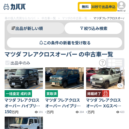
無料
30秒で出品申込
マイページ
車の個人売買ならカババ
>
中古車一覧
>
マツダの中古車一覧
>
マツダ フレアクロスオーバ
絞り込み検索
この条件の新着を受け取る
マツダ フレアクロスオーバー の中古車一覧
出品中のみ
SOLD
SOLD
0
一括査定 成約済
買取済
掲載終了
マツダ フレアクロス
マツダ フレアクロス
マツダ フレアクロス
オーバー ハイブリッド
オーバー ハイブリッド
オーバー ＸＧスペシャ
XT
150
XG
-
ル
-
万円
万円
万円
191
264
423