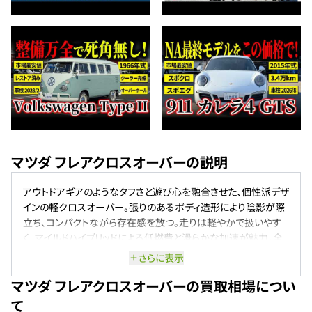
マツダ フレアクロスオーバーの説明
アウトドアギアのようなタフさと遊び心を融合させた、個性派デザ
インの軽クロスオーバー。張りのあるボディ造形により陰影が際
立ち、コンパクトながら存在感を放つ。走りは軽やかで扱いやす
く、マイルドハイブリッドによる低燃費と滑らかな加速が魅力。全
車がエコカー減税対象で、日常の移動からレジャーまで幅広く活
さらに表示
躍する一台。
マツダ フレアクロスオーバーの買取相場につい
て