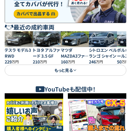
最近の成約車両
SOLD
SOLD
SOLD
SOLD
SOLD
テスラ モデル3
トヨタ アルファ
マツダ
シトロエン ベル
ボルボ 
RWD
ード 3.5 GF
MAZDA3ファス
ランゴ シャイン
ールス
229
210
トバック 20S プ
160
246
50
万円
万円
万円
万円
万円
ロアクティブ
もっと見る
YouTubeも配信中！