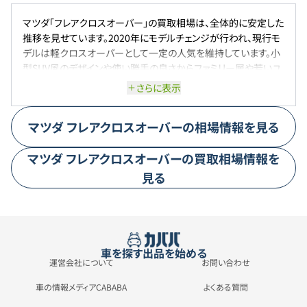
マツダ「フレアクロスオーバー」の買取相場は、全体的に安定した
推移を見せています。2020年にモデルチェンジが行われ、現行モ
デルは軽クロスオーバーとして一定の人気を維持しています。小
型SUV風のデザインや使い勝手の良さからファミリー層や若いユ
ーザーに支持されている一方、中古車市場での流通量が多いこ
さらに表示
とから、買取価格は極端に高値になる傾向は少ないです。ただ
し、状態の良い個体や走行距離が短い車両は高めの査定が期待
マツダ
フレアクロスオーバー
の相場情報を見る
できる場合もあります。また、燃費性能や軽自動車ならではの維
持費の低さが評価されているため、需要は安定しています。2024
マツダ
フレアクロスオーバー
の買取相場情報を
年にはマイナーチェンジも実施され、これにより最新モデルの注
目度が上がっているものの、旧モデルの相場に大きな影響はまだ
見る
出ていません。全体としては、急激な価値の変動は少なく、堅実な
リセールバリューを保つモデルと言えるでしょう。
車を探す
出品を始める
運営会社について
お問い合わせ
車の情報メディアCABABA
よくある質問