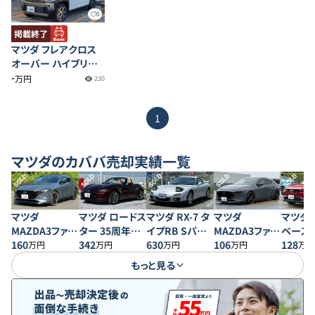
0
掲載終了
マツダ フレアクロス
オーバー ハイブリッド
XS スペシャル
-
万円
230
1
マツダ
のカババ売却実績一覧
SOLD
SOLD
SOLD
SOLD
SOLD
マツダ
マツダ ロードス
マツダ RX-7 タ
マツダ
マツダ M
MAZDA3ファス
ター 35周年記
イプRB Sパッ
MAZDA3ファス
ベース
トバック 20S プ
160
念車
342
ケージ
630
トバック XD バ
106
128
万円
万円
万円
万円
万円
ロアクティブ
ーガンディセレ
もっと見る
クション