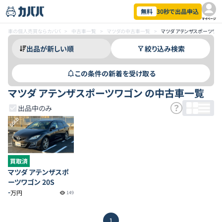
無料
30秒で出品申込
マイページ
車の個人売買ならカババ
>
中古車一覧
>
マツダの中古車一覧
>
マツダ アテンザスポーツワ
絞り込み検索
この条件の新着を受け取る
マツダ アテンザスポーツワゴン の中古車一覧
出品中のみ
SOLD
買取済
マツダ アテンザスポ
ーツワゴン 20S
-
万円
149
1