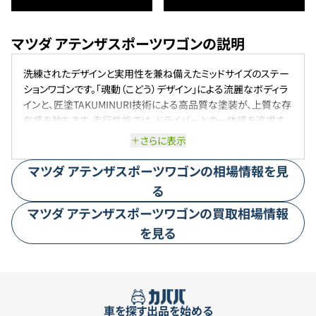
マツダ アテンザスポーツワゴンの説明
洗練されたデザインと実用性を兼ね備えたミッドサイズのステー
ションワゴンです。「魂動（こどう）デザイン」による流麗なボディラ
インと、匠塗TAKUMINURI技術による高品質な塗装が、上質な存
在感を放ちます。走行性能では、ドライバーとの一体感を追求す
る「人馬一体」の思想に基づき、快適で安定した走りを実現。ま
さらに表示
た、360°ビュー・モニターなどの先進安全技術も搭載され、日常
の運転をサポートします。なお、アテンザは2024年4月をもって国
マツダ
アテンザスポーツワゴン
の相場情報を見
内販売を終了し、その役割はMAZDA3やCXシリーズに引き継が
る
れています 。
マツダ
アテンザスポーツワゴン
の買取相場情報
を見る
車を探す
出品を始める