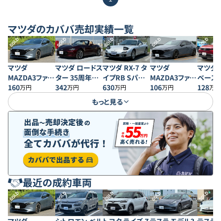
マツダ
のカババ売却実績一覧
SOLD
SOLD
SOLD
SOLD
SOLD
マツダ
マツダ ロードス
マツダ RX-7 タ
マツダ
マツダ M
MAZDA3ファス
ター 35周年記
イプRB Sパッ
MAZDA3ファス
ベース
トバック 20S プ
160
念車
342
ケージ
630
トバック XD バ
106
128
万円
万円
万円
万円
万円
ロアクティブ
ーガンディセレ
もっと見る
クション
最近の成約車両
SOLD
SOLD
SOLD
SOLD
SOLD