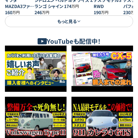
マツダ
シトロエン ベル
トヨタ ライズ Z
テスラ モデル3
テスラ 
MAZDA3ファス
ランゴ シャイン
174
RWD
パフォ
万円
トバック 20S プ
160
246
190
230
万円
万円
万円
万円
ロアクティブ
もっと見る
YouTubeも配信中！