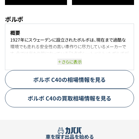
ボルボ
概要
1927年にスウェーデンに設立されたボルボは、現在まで過酷な
環境でも走れる安全性の高い車作りに尽力しているメーカーで
す。今では当たり前になっている『3点式シートベルト』もボルボが
開発を行い、特許まで取得しました。しかし、ボルボは特許を公
さらに表示
開することにより世界中の安全な車作りに貢献する事を優先し
ました。デザインに関しては、北欧らしい温かみのある高級感が
ボルボ
C40
の相場情報を見る
あり、大人っぽい落ち着いたデザインが特徴的です。
代表車種
代表的な車種は、V60。ボルボと言えばステーションワゴンのイメ
ボルボ
C40
の買取相場情報を見る
ージがあり、現在は、当ボディタイプを”V”と表記しています。サイ
ズによって40、60、90等に分けられており、その中でもV60は大き
すぎず、小さすぎない程よいサイズ感と言えます。セダンの走行性
能とSUVの居住性能の良いところ取りをしたようなモデルになっ
ており、ボルボの中でもトップレベルの人気車種にまで登り詰め
車を探す
出品を始める
ています。アウトドア仕様の”クロスカントリー”もラインナップに