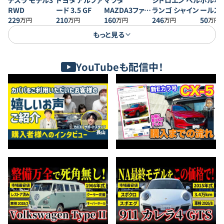
テスラ モデル3
トヨタ アルファ
マツダ
シトロエン ベル
ボルボ 
RWD
ード 3.5 GF
MAZDA3ファス
ランゴ シャイン
ールス
229
210
トバック 20S プ
160
246
50
万円
万円
万円
万円
万円
ロアクティブ
もっと見る
YouTubeも配信中！