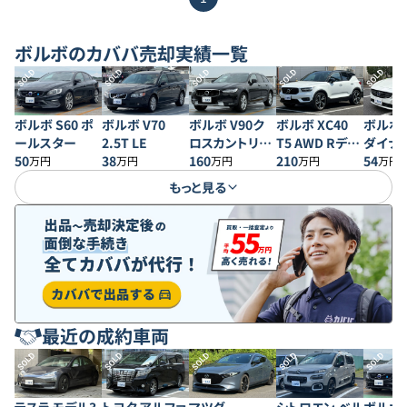
ボルボ
のカババ売却実績一覧
SOLD
SOLD
SOLD
SOLD
SOLD
ボルボ S60 ポ
ボルボ V70
ボルボ V90ク
ボルボ XC40
ボルボ S
ールスター
2.5T LE
ロスカントリー
T5 AWD Rデザ
ダイナ
50
38
D4 AWD モメン
160
イン 1st エディ
210
ディシ
54
万円
万円
万円
万円
万円
タム
ション
もっと見る
最近の成約車両
SOLD
SOLD
SOLD
SOLD
SOLD