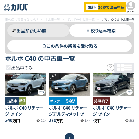
無料
30秒で出品申込
マイページ
車の個人売買ならカババ
>
中古車一覧
>
ボルボの中古車一覧
>
ボルボ C40の中古車一覧
絞り込み検索
この条件の新着を受け取る
ボルボ C40 の中古車一覧
出品中のみ
SOLD
24
2
出品中
オファー 成約済
掲載終了
ボルボ C40 リチャー
ボルボ C40 リチャー
ボルボ C40 リチャー
ジ ツイン
ジアルティメットツイ
ジ ツイン
240
ンモーター
270
-
万円
万円
万円
2.1k
1.4k
562
1