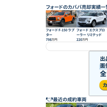
フォード
のカババ売却実績一
SOLD
SOLD
フォード F-150 ラプ
フォード エクスプロ
ター
ーラー リミテッド
798
220
万円
万円
最近の成約車両