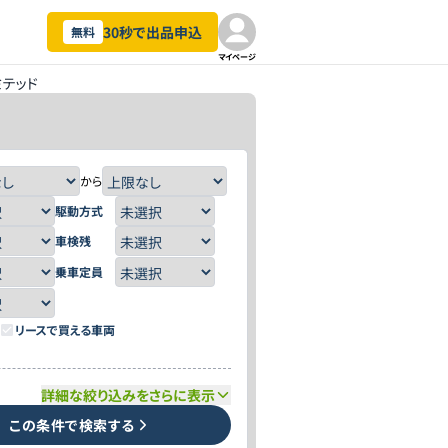
30秒で出品申込
無料
マイページ
ミテッド
から
駆動方式
車検残
乗車定員
リースで買える車両
詳細な絞り込みをさらに表示
この条件で検索する