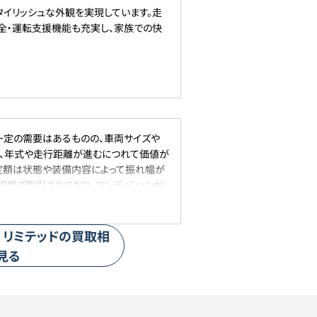
タイリッシュな外観を実現しています。走
全・運転支援機能も充実し、家族での快
て一定の需要はあるものの、車両サイズや
は、年式や走行距離が進むにつれて価値が
定額は状態や装備内容によって振れ幅が
相場で取引されており、コンディションが
、アメリカンSUVらしい存在感や使い勝
リミテッド
の買取相
見る