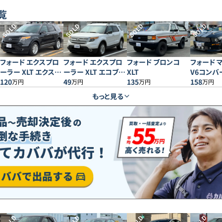
覧
SOLD
SOLD
SOLD
SOLD
フォード エクスプロ
フォード エクスプロ
フォード ブロンコ
フォード 
ーラー XLT エクスク
ーラー XLT エコブー
XLT
V6コンバ
ルーシブ 4WD
120
スト
49
135
レミアム
158
万円
万円
万円
万円
もっと見る