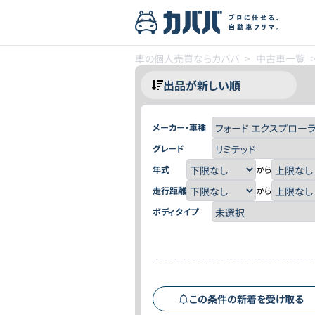
車の個人売買ならカババ
>
中古車一覧
メーカー・車種
グレード
年式
から
走行距離
から
ボディタイプ
この条件の新着を受け取る