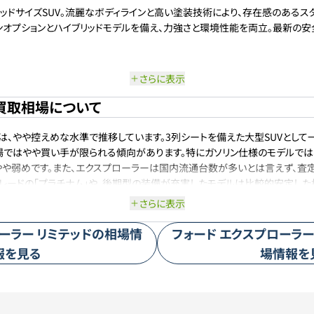
ドサイズSUV。流麗なボディラインと高い塗装技術により、存在感のあるス
ンオプションとハイブリッドモデルを備え、力強さと環境性能を両立。最新の安
さらに表示
買取相場について
は、やや控えめな水準で推移しています。3列シートを備えた大型SUVとし
場ではやや買い手が限られる傾向があります。特にガソリン仕様のモデルで
やや弱めです。また、エクスプローラーは国内流通台数が多いとは言えず、査
レードの「プラチナム」や、後期型の装備が充実したモデルは比較的安定した
ります。全体的に見ると、「高値が付きやすいモデル」とは言いにくいものの
さらに表示
ては根強い人気もあり、堅実なリセールを期待できる車種と言えるでしょう。
ーラー
リミテッド
の相場情
フォード
エクスプローラー
報を見る
場情報を