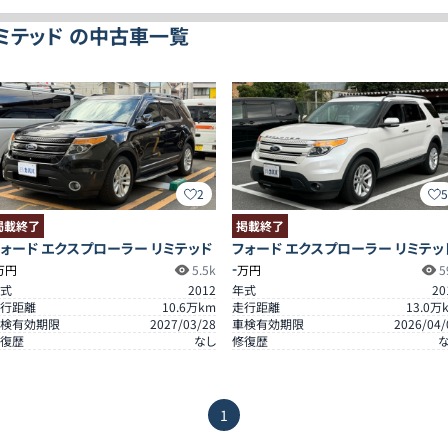
リミテッド の中古車一覧
2
掲載終了
掲載終了
ォード エクスプローラー リミテッド
フォード エクスプローラー リミテッ
-
万円
5.5k
万円
5
式
2012
年式
20
行距離
10.6
万km
走行距離
13.0
万
検有効期限
2027/03/28
車検有効期限
2026/04/
復歴
なし
修復歴
1