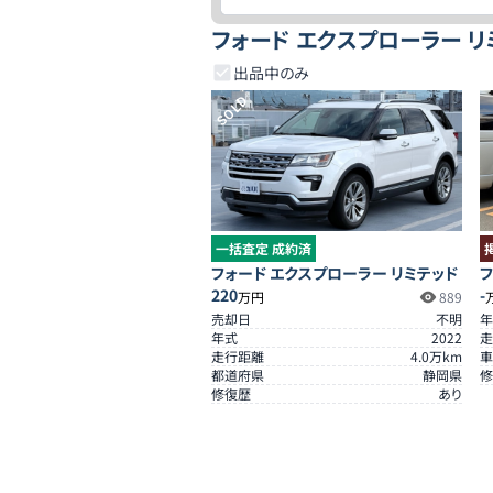
フォード エクスプローラー 
出品中のみ
SOLD
一括査定 成約済
フォード エクスプローラー リミテッド
フ
220
-
万円
889
売却日
不明
年
年式
2022
走
走行距離
4.0
万km
車
都道府県
静岡県
修
修復歴
あり