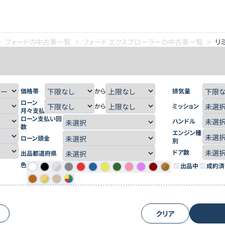
>
フォードの中古車一覧
>
フォード エクスプローラーの中古車一覧
>
リ
価格帯
から
排気量
ローン
から
ミッション
月々支払
ローン支払い回
ハンドル
数
エンジン種
ローン頭金
別
ドア数
出品都道府県
色
出品中
成約済
クリア