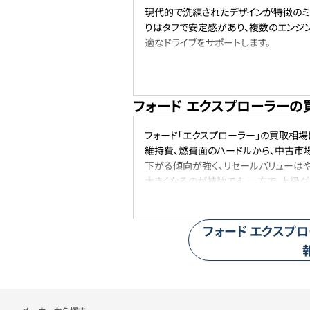
現代的で洗練されたデザインが特徴のミッ
りはタフで安定感があり、複数のエンジ
適なドライブをサポートします。
フォード エクスプローラーの
フォード「エクスプローラー」の買取相場
維持費、燃費面のハードルから、中古市
下がる傾向が強く、リセールバリューは
大きくなるのが特徴です。一方で、上級グ
良ければ一定の評価が得られるケースもあ
手の良さを理解しているユーザーにとっ
フォード
エクスプロ
車のメーカー・人気車種から探す