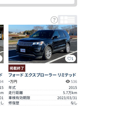
5
1
掲載終了
ド
フォード エクスプローラー リミテッド
-
94
万円
536
15
年式
2015
km
走行距離
5.7
万km
01
車検有効期限
2023/03/31
なし
修復歴
なし