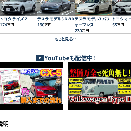
SOLD
SOLD
SOLD
SOLD
トヨタ ライズ Z
テスラ モデル3 RWD
テスラ モデル3 パフ
トヨタ オー
174
190
ォーマンス
65
万円
万円
万円
230
万円
もっと見る
YouTubeも配信中！
説明