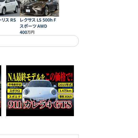
SOLD
リス RS
レクサス LS 500h F
スポーツ AWD
400
万円