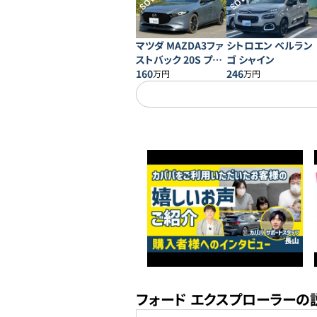
SOLD
SOLD
マツダ MAZDA3ファ
シトロエン ベルラン
ストバック 20S プロ
ゴ シャイン
アクティブ
160
246
万円
万円
フォード エクスプローラーの