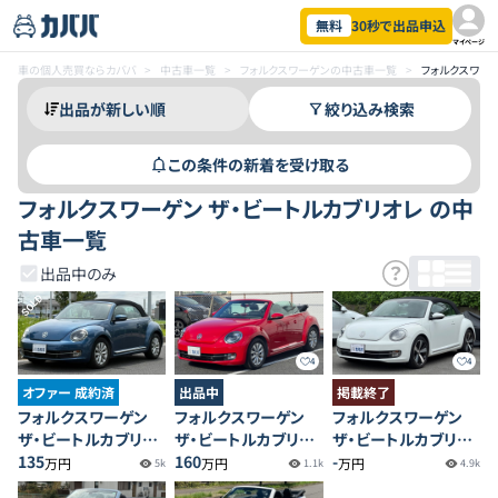
無料
30秒で出品申込
マイページ
車の個人売買ならカババ
>
中古車一覧
>
フォルクスワーゲンの中古車一覧
>
フォルクスワー
絞り込み検索
この条件の新着を受け取る
フォルクスワーゲン ザ・ビートルカブリオレ の中
古車一覧
出品中のみ
SOLD
4
4
オファー 成約済
出品中
掲載終了
フォルクスワーゲン
フォルクスワーゲン
フォルクスワーゲン
ザ・ビートルカブリオ
ザ・ビートルカブリオ
ザ・ビートルカブリオ
レ ベースグレード
135
レ ベースグレード
160
レ ベースグレード
-
万円
万円
万円
5k
1.1k
4.9k