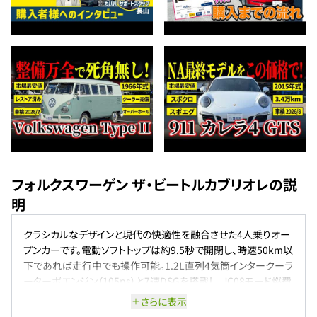
フォルクスワーゲン ザ・ビートルカブリオレの説
明
クラシカルなデザインと現代の快適性を融合させた4人乗りオー
プンカーです。電動ソフトトップは約9.5秒で開閉し、時速50km以
下であれば走行中でも操作可能。1.2L直列4気筒インタークーラ
ーターボエンジン（105ps）と7速DSGを搭載し、JC08モード燃費
は17.6km/Lを実現。レザーシートやシートヒーター、最新ナビゲ
さらに表示
ーションシステムを標準装備し、快適なドライブをサポートしま