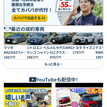
最近の成約車両
SOLD
SOLD
SOLD
SOLD
SOLD
マツダ
シトロエン ベル
メルセデスAMG
トヨタ ライズ Z
テスラ 
MAZDA3ファス
ランゴ シャイン
SLCクラス
174
RWD
万円
トバック 20S プ
160
246
SLC43 レッドア
470
190
万円
万円
万円
万円
ロアクティブ
ートエディショ
もっと見る
ン
YouTubeも配信中！