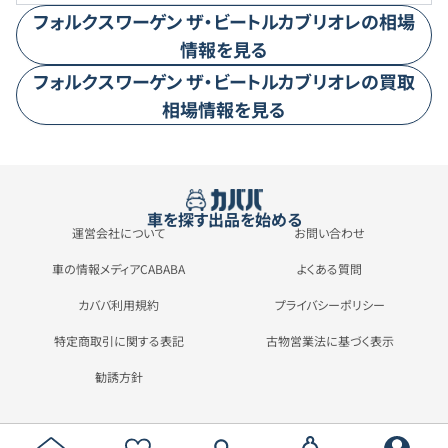
す。
フォルクスワーゲン
ザ・ビートルカブリオレ
の相場
情報を見る
フォルクスワーゲン
ザ・ビートルカブリオレ
の買取
相場情報を見る
車を探す
出品を始める
運営会社について
お問い合わせ
車の情報メディアCABABA
よくある質問
カババ利用規約
プライバシーポリシー
特定商取引に関する表記
古物営業法に基づく表示
勧誘方針