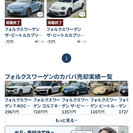
9
8
掲載終了
掲載終了
フォルクスワーゲン
フォルクスワーゲン
ザ・ビートルカブリオ
ザ・ビートルカブリオ
レ ベースグレード
-
レ 2.0
-
万円
万円
7.6k
1.2k
1
フォルクスワーゲン
のカババ売却実績一覧
SOLD
SOLD
SOLD
SOLD
SOLD
フォルクスワー
フォルクスワー
フォルクスワー
フォルクスワー
フォル
ゲン T-ROC
ゲン ゴルフ R
ゲン ザ・ビート
ゲン ビートル
ゲン ゴル
TSIスタイル デ
196
ブラックエディ
710
ルカブリオレ ベ
135
1303S
110
パフォ
172
万円
万円
万円
万円
万円
ザインパッケー
ション
ースグレード
もっと見る
ジ