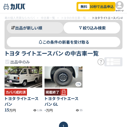
無料
30秒で出品申込
マイページ
車の個人売買ならカババ
>
中古車一覧
>
トヨタの中古車一覧
>
トヨタ ライトエースバンの
絞り込み検索
この条件の新着を受け取る
トヨタ ライトエースバン の中古車一覧
出品中のみ
SOLD
0
カババ成約済
掲載終了
トヨタ ライトエース
トヨタ ライトエース
バン
バン GL
15
-
万円
万円
1.8k
55
1