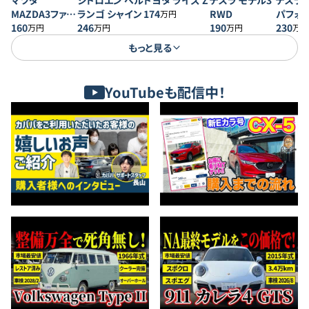
マツダ
シトロエン ベル
トヨタ ライズ Z
テスラ モデル3
テスラ 
MAZDA3ファス
ランゴ シャイン
174
RWD
パフォ
万円
トバック 20S プ
160
246
190
230
万円
万円
万円
万円
ロアクティブ
もっと見る
YouTubeも配信中！