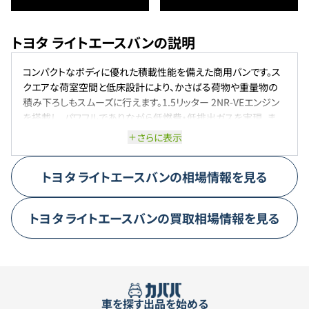
トヨタ ライトエースバンの説明
コンパクトなボディに優れた積載性能を備えた商用バンです。ス
クエアな荷室空間と低床設計により、かさばる荷物や重量物の
積み下ろしもスムーズに行えます。1.5リッター 2NR-VEエンジン
を搭載し、パワフルでありながら低燃費・低排出ガスを実現。ま
た、先進の安全機能「スマートアシスト」が衝突回避や事故の軽減
さらに表示
をサポートし、ドライバーや周囲の安全を守ります。小回り性能と
高めのドライブポジションで、狭い道や曲がり角でも快適な運転
トヨタ
ライトエースバン
の相場情報を見る
をサポートします。
トヨタ
ライトエースバン
の買取相場情報を見る
車を探す
出品を始める