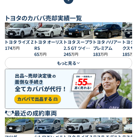
トヨタ
のカババ売却実績一覧
SOLD
SOLD
SOLD
SOLD
SOLD
トヨタ ライズ Z
トヨタ オーリス
トヨタ スープラ
トヨタ ハリアー
トヨタ 
174
RS
2.5 GT ツイン
プレミアム
クスサ
万円
65
ターボR ワイド
245
183
SSR-X
185
万円
万円
万円
万円
ボディ
もっと見る
最近の成約車両
SOLD
SOLD
SOLD
SOLD
SOLD