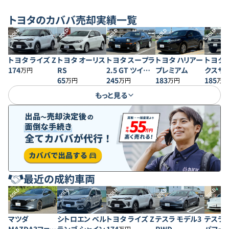
トヨタ
のカババ売却実績一覧
SOLD
SOLD
SOLD
SOLD
SOLD
トヨタ ライズ Z
トヨタ オーリス
トヨタ スープラ
トヨタ ハリアー
トヨタ 
174
RS
2.5 GT ツイン
プレミアム
クスサ
万円
65
ターボR ワイド
245
183
SSR-X
185
万円
万円
万円
万円
ボディ
もっと見る
最近の成約車両
SOLD
SOLD
SOLD
SOLD
SOLD
マツダ
シトロエン ベル
トヨタ ライズ Z
テスラ モデル3
テスラ 
万円