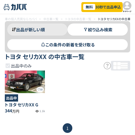
無料
30秒で出品申込
マイページ
車の個人売買ならカババ
>
中古車一覧
>
トヨタの中古車一覧
>
トヨタ セリカXXの中古車一
絞り込み検索
この条件の新着を受け取る
トヨタ セリカXX の中古車一覧
出品中のみ
10
出品中
トヨタ セリカXX G
344
万円
1.1k
1