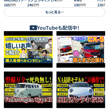
MAZDA3ファス
ランゴ シャイン
174
RWD
パフォ
トバック 20S プ
160
246
190
230
万円
万円
万円
万円
ロアクティブ
もっと見る
YouTubeも配信中！