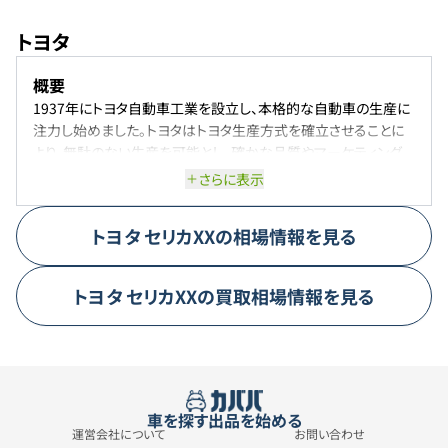
トヨタ
概要
1937年にトヨタ自動車工業を設立し、本格的な自動車の生産に
注力し始めました。トヨタはトヨタ生産方式を確立させることに
より、無駄のない生産を可能とし、確かな品質やマーケティング
力で日本の経済を支えるほどの大きな会社に成長しました。「い
さらに表示
つかはクラウン」のようにトヨタのキャッチコピーは数ある自動車
メーカーの中でも特に注目を集めています。変化を恐れないトヨ
トヨタ
セリカXX
の相場情報を見る
タは、水素やEVの開発にも力を入れ、全方位戦略により、自動車
メーカーからモビリティカンパニーを目指して成長を続けていま
す。
トヨタ
セリカXX
の買取相場情報を見る
代表車種
代表的な車種は、クラウン。現在で16代目となるクラウンは、トヨ
タの中で最も歴史の深い車種となります。「王冠」の意味を持つク
ラウンですが、トヨタだけではなく、国の代表車として長きに渡っ
て根強い人気を誇ります。純国産車である安心感や時代の変化
車を探す
出品を始める
に適応した進化など、高級車に対する期待を裏切らない魅力を
運営会社について
お問い合わせ
持ち合わせております。16代目となるクラウンでは、今までの殻を