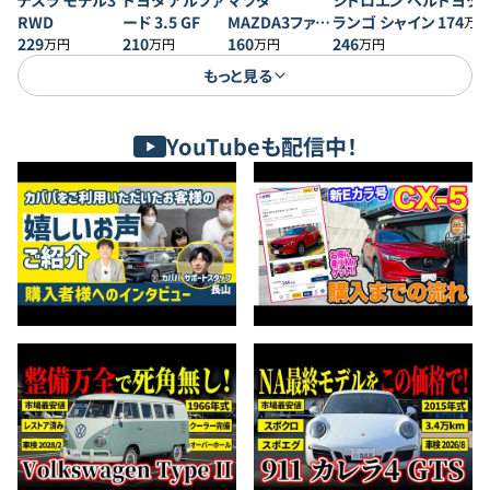
テスラ モデル3
トヨタ アルファ
マツダ
シトロエン ベル
トヨタ 
RWD
ード 3.5 GF
MAZDA3ファス
ランゴ シャイン
174
万円
229
210
トバック 20S プ
160
246
万円
万円
万円
万円
ロアクティブ
もっと見る
YouTubeも配信中！