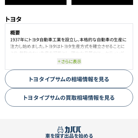
トヨタ
概要
1937年にトヨタ自動車工業を設立し、本格的な自動車の生産に
注力し始めました。トヨタはトヨタ生産方式を確立させることに
より、無駄のない生産を可能とし、確かな品質やマーケティング
力で日本の経済を支えるほどの大きな会社に成長しました。「い
さらに表示
つかはクラウン」のようにトヨタのキャッチコピーは数ある自動車
メーカーの中でも特に注目を集めています。変化を恐れないトヨ
トヨタ
イプサム
の相場情報を見る
タは、水素やEVの開発にも力を入れ、全方位戦略により、自動車
メーカーからモビリティカンパニーを目指して成長を続けていま
す。
トヨタ
イプサム
の買取相場情報を見る
代表車種
代表的な車種は、クラウン。現在で16代目となるクラウンは、トヨ
タの中で最も歴史の深い車種となります。「王冠」の意味を持つク
ラウンですが、トヨタだけではなく、国の代表車として長きに渡っ
て根強い人気を誇ります。純国産車である安心感や時代の変化
車を探す
出品を始める
に適応した進化など、高級車に対する期待を裏切らない魅力を