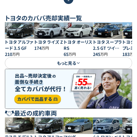
トヨタ
のカババ売却実績一覧
SOLD
SOLD
SOLD
SOLD
SOLD
トヨタ アルファ
トヨタ ライズ Z
トヨタ オーリス
トヨタ スープラ
トヨタ 
ード 3.5 GF
174
RS
2.5 GT ツイン
プレミ
万円
210
65
ターボR ワイド
245
183
万円
万円
万円
万円
ボディ
もっと見る
最近の成約車両
SOLD
SOLD
SOLD
SOLD
SOLD