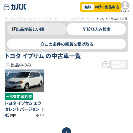
無料
30秒で出品申込
マイページ
車の個人売買ならカババ
>
中古車一覧
>
トヨタの中古車一覧
>
トヨタ イプサムの中古車一
絞り込み検索
この条件の新着を受け取る
トヨタ イプサム の中古車一覧
出品中のみ
SOLD
一括査定 成約済
トヨタ イプサム エク
セレントバージョンⅡ
45
万円
132
1