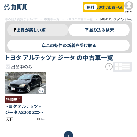
無料
30秒で出品申込
マイページ
車の個人売買ならカババ
>
中古車一覧
>
トヨタの中古車一覧
>
トヨタ アルテッツァ ジータ
絞り込み検索
この条件の新着を受け取る
トヨタ アルテッツァ ジータ の中古車一覧
出品中のみ
0
掲載終了
トヨタ アルテッツァ
ジータ AS200 Zエデ
ィション
-
万円
667
1