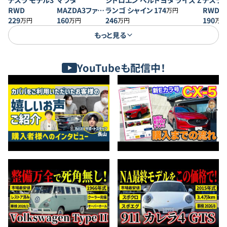
テスラ モデル3
マツダ
シトロエン ベル
トヨタ ライズ Z
テスラ 
RWD
MAZDA3ファス
ランゴ シャイン
174
RWD
万円
229
トバック 20S プ
160
246
190
万円
万円
万円
万円
ロアクティブ
もっと見る
YouTubeも配信中！