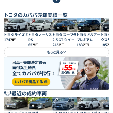
トヨタ
のカババ売却実績一覧
SOLD
SOLD
SOLD
SOLD
SOLD
トヨタ ライズ Z
トヨタ オーリス
トヨタ スープラ
トヨタ ハリアー
トヨタ 
174
RS
2.5 GT ツイン
プレミアム
クスサ
万円
65
ターボR ワイド
245
183
SSR-X
185
万円
万円
万円
万円
ボディ
もっと見る
最近の成約車両
SOLD
SOLD
SOLD
SOLD
SOLD