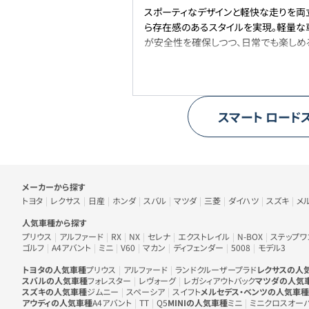
スポーティなデザインと軽快な走りを両立
ら存在感のあるスタイルを実現。軽量な
が安全性を確保しつつ、日常でも楽しめ
スマート
ロード
車のメーカー・人気車種から探す
メーカーから探す
トヨタ
レクサス
日産
ホンダ
スバル
マツダ
三菱
ダイハツ
スズキ
メ
人気車種から探す
プリウス
アルファード
RX
NX
セレナ
エクストレイル
N-BOX
ステップワ
ゴルフ
A4アバント
ミニ
V60
マカン
ディフェンダー
5008
モデル3
トヨタの人気車種
プリウス
アルファード
ランドクルーザープラド
レクサスの人
スバルの人気車種
フォレスター
レヴォーグ
レガシィアウトバック
マツダの人気
スズキの人気車種
ジムニー
スペーシア
スイフト
メルセデス・ベンツの人気車種
アウディの人気車種
A4アバント
TT
Q5
MINIの人気車種
ミニ
ミニクロスオー