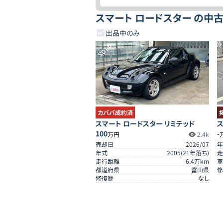
スマート ロードスター の中
出品中のみ
SOLD
カババ成約済
スマート ロードスター リミテッド
ス
100
-
万円
2.4k
売却日
2026/07
年
年式
2005
(
21
年落ち)
走
走行距離
6.4
万km
車
都道府県
富山県
修
修復歴
なし