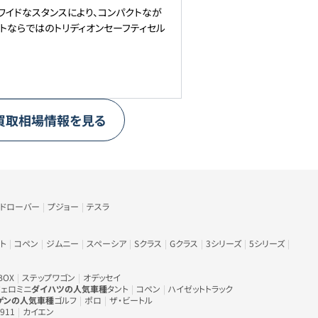
ワイドなスタンスにより、コンパクトなが
トならではのトリディオンセーフティセル
買取相場情報を見る
ンドローバー
プジョー
テスラ
ト
コペン
ジムニー
スペーシア
Sクラス
Gクラス
3シリーズ
5シリーズ
BOX
ステップワゴン
オデッセイ
ェロミニ
ダイハツの人気車種
タント
コペン
ハイゼットトラック
ゲンの人気車種
ゴルフ
ポロ
ザ・ビートル
911
カイエン