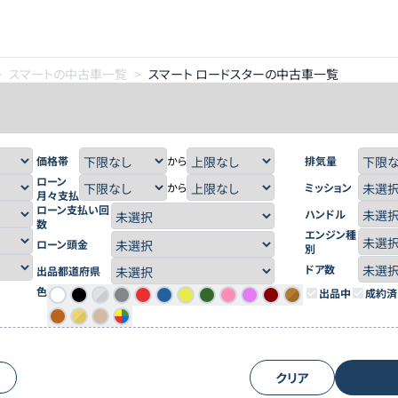
>
スマートの中古車一覧
>
スマート ロードスターの中古車一覧
価格帯
から
排気量
ローン
から
ミッション
月々支払
ローン支払い回
ハンドル
数
エンジン種
ローン頭金
別
ドア数
出品都道府県
色
出品中
成約済
クリア