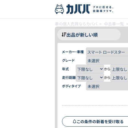
車の個人売買ならカババ
>
中古車一覧
メーカー・車種
グレード
年式
から
走行距離
から
ボディタイプ
この条件の新着を受け取る