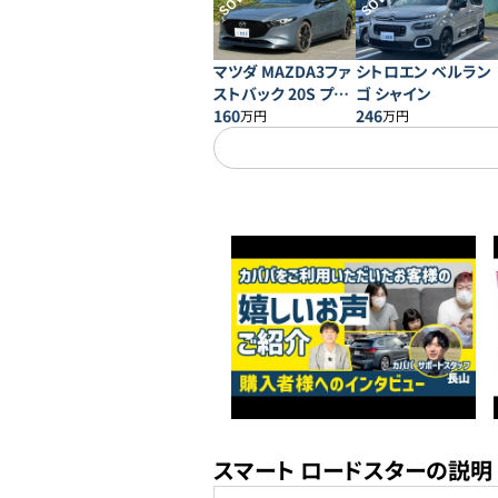
SOLD
SOLD
マツダ MAZDA3ファ
シトロエン ベルラン
ストバック 20S プロ
ゴ シャイン
アクティブ
160
246
万円
万円
スマート ロードスターの説明