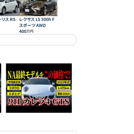
SOLD
リス RS
レクサス LS 500h F
スポーツ AWD
400
万円