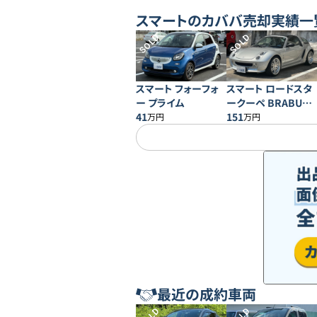
スマート
のカババ売却実績一
SOLD
SOLD
スマート フォーフォ
スマート ロードスタ
ー プライム
ークーペ BRABUS
41
エクスクルーシブ
151
万円
万円
最近の成約車両