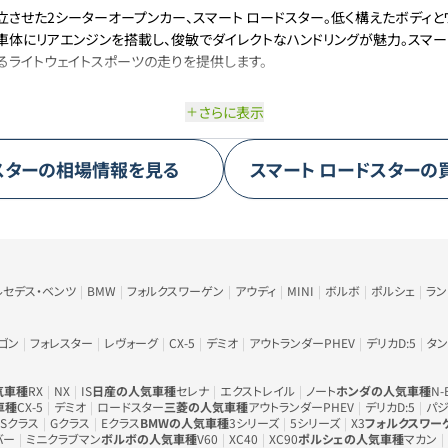
させた2シーターオープンカー、スマート ロードスター。低く構えたボディと
車体にリアエンジンを搭載し、俊敏でダイレクトなハンドリングが魅力。スマー
るライトウェイトスポーツの走りを提供します。
さらに表示
スター
の相場情報を見る
スマート
ロードスター
の
ルセデス・ベンツ
BMW
フォルクスワーゲン
アウディ
MINI
ボルボ
ポルシェ
ラ
ゴン
フォレスター
レヴォーグ
CX-5
デミオ
アウトランダーPHEV
デリカD:5
タン
気車種
RX
NX
IS
日産の人気車種
セレナ
エクストレイル
ノート
ホンダの人気車種
N-
車種
CX-5
デミオ
ロードスター
三菱の人気車種
アウトランダーPHEV
デリカD:5
パジ
Sクラス
Gクラス
Eクラス
BMWの人気車種
3シリーズ
5シリーズ
X3
フォルクスワー
バー
ミニクラブマン
ボルボの人気車種
V60
XC40
XC90
ポルシェの人気車種
マカン