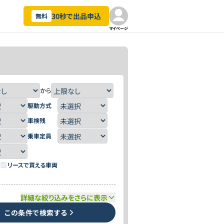
30秒で出品申込
無料
マイページ
から
駆動方式
車検残
乗車定員
リースで買える車両
詳細な絞り込みをさらに表示
この条件で検索する