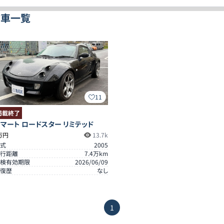
古車一覧
11
掲載終了
マート ロードスター リミテッド
万円
13.7k
式
2005
行距離
7.4
万km
検有効期限
2026/06/09
復歴
なし
1