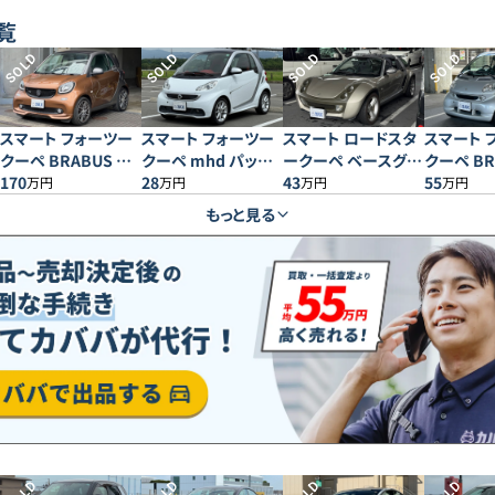
覧
SOLD
SOLD
SOLD
SOLD
スマート フォーツー
スマート フォーツー
スマート ロードスタ
スマート 
クーペ BRABUS エ
クーペ mhd パッシ
ークーペ ベースグレ
クーペ BR
クスクルーシブ
170
ョン
28
ード
43
55
万円
万円
万円
万円
もっと見る