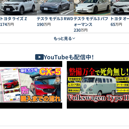
SOLD
SOLD
SOLD
SOLD
トヨタ ライズ Z
テスラ モデル3 RWD
テスラ モデル3 パフ
トヨタ オー
174
190
ォーマンス
65
万円
万円
万円
230
万円
もっと見る
YouTubeも配信中！