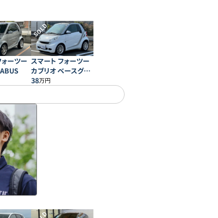
SOLD
フォーツー
スマート フォーツー
ABUS
カブリオ ベースグレ
ード
38
万円