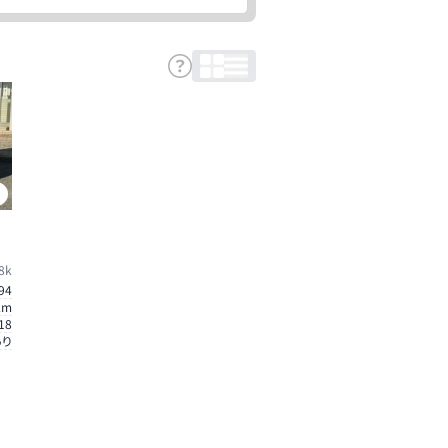
0
8k
94
km
18
あり