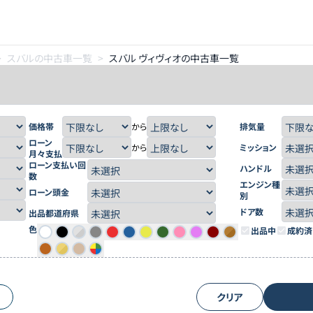
>
スバルの中古車一覧
>
スバル ヴィヴィオの中古車一覧
価格帯
から
排気量
ローン
から
ミッション
月々支払
ローン支払い回
ハンドル
数
エンジン種
ローン頭金
別
ドア数
出品都道府県
色
出品中
成約済
クリア