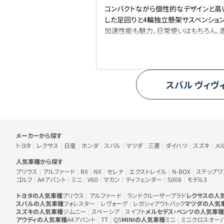
コンパクトながら個性的なデザインと高
した足回りと4輪独立懸架サスペンション
加速性能も魅力。日常使いはもちろん、
スバル
ヴィヴ
車のメーカー・人気車種から探す
メーカーから探す
トヨタ
レクサス
日産
ホンダ
スバル
マツダ
三菱
ダイハツ
スズキ
メ
人気車種から探す
プリウス
アルファード
RX
NX
セレナ
エクストレイル
N-BOX
ステップワ
ゴルフ
A4アバント
ミニ
V60
マカン
ディフェンダー
5008
モデル3
トヨタの人気車種
プリウス
アルファード
ランドクルーザープラド
レクサスの人
スバルの人気車種
フォレスター
レヴォーグ
レガシィアウトバック
マツダの人気
スズキの人気車種
ジムニー
スペーシア
スイフト
メルセデス・ベンツの人気車種
アウディの人気車種
A4アバント
TT
Q5
MINIの人気車種
ミニ
ミニクロスオー