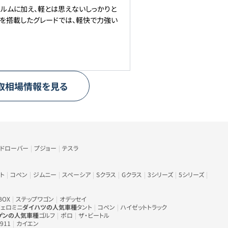
ルムに加え、軽とは思えないしっかりと
ンを搭載したグレードでは、軽快で力強い
取相場情報を見る
ンドローバー
プジョー
テスラ
ト
コペン
ジムニー
スペーシア
Sクラス
Gクラス
3シリーズ
5シリーズ
BOX
ステップワゴン
オデッセイ
ェロミニ
ダイハツの人気車種
タント
コペン
ハイゼットトラック
ゲンの人気車種
ゴルフ
ポロ
ザ・ビートル
911
カイエン