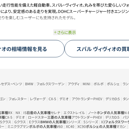
い走行性能を備えた軽自動車、スバル・ヴィヴィオ。丸みを帯びた愛らしいフォ
により、安定感のある走りを実現。DOHCスーパーチャージャー付きエンジ
走りを楽しむユーザーにも支持されたモデル。
さらに表示
ィオ
の相場情報を見る
スバル
ヴィヴィオ
の買
ルセデス・ベンツ
BMW
フォルクスワーゲン
アウディ
MINI
ボルボ
ポルシェ
ラ
ゴン
フォレスター
レヴォーグ
CX-5
デミオ
アウトランダーPHEV
デリカD:5
タン
気車種
RX
NX
IS
日産の人気車種
セレナ
エクストレイル
ノート
ホンダの人気車種
N-
車種
CX-5
デミオ
ロードスター
三菱の人気車種
アウトランダーPHEV
デリカD:5
パジ
Sクラス
Gクラス
Eクラス
BMWの人気車種
3シリーズ
5シリーズ
X3
フォルクスワー
バー
ミニクラブマン
ボルボの人気車種
V60
XC40
XC90
ポルシェの人気車種
マカン