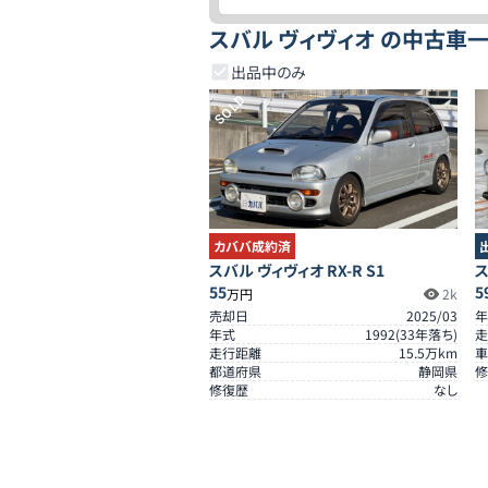
スバル ヴィヴィオ の中古車
出品中のみ
SOLD
カババ成約済
スバル ヴィヴィオ RX-R S1
ス
55
5
万円
2k
売却日
2025/03
年
年式
1992
(
33
年落ち)
走
走行距離
15.5
万km
車
都道府県
静岡県
修
修復歴
なし