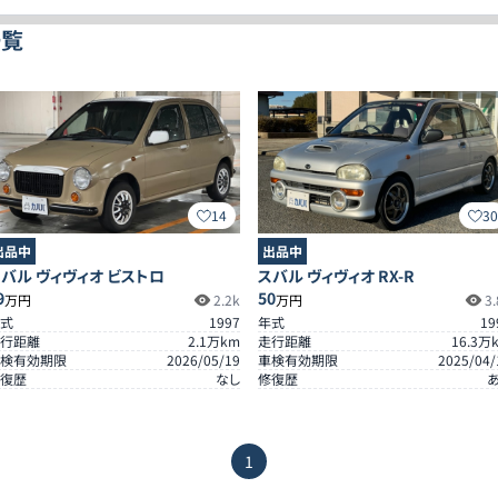
一覧
14
3
出品中
出品中
バル ヴィヴィオ ビストロ
スバル ヴィヴィオ RX-R
9
50
万円
2.2k
万円
3.
式
1997
年式
19
行距離
2.1
万km
走行距離
16.3
万
検有効期限
2026/05/19
車検有効期限
2025/04/
復歴
なし
修復歴
1