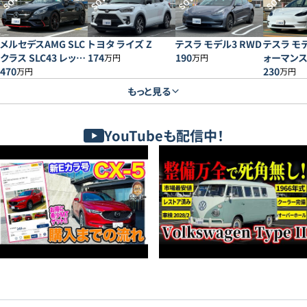
SOLD
SOLD
SOLD
SOLD
メルセデスAMG SLC
トヨタ ライズ Z
テスラ モデル3 RWD
テスラ モ
クラス SLC43 レッド
174
190
ォーマン
万円
万円
アートエディション
470
230
万円
万円
もっと見る
YouTubeも配信中！