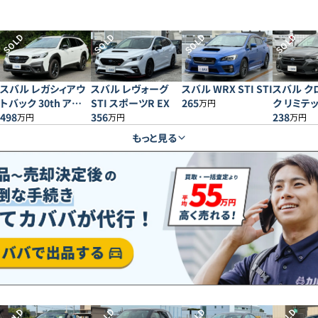
SOLD
SOLD
SOLD
SOLD
スバル レガシィアウ
スバル レヴォーグ
スバル WRX STI STI
スバル ク
トバック 30th アニ
STI スポーツR EX
265
ク リミテ
万円
バーサリー
498
356
238
万円
万円
万円
もっと見る