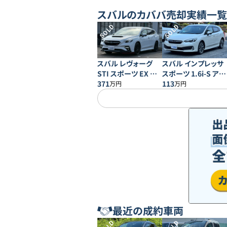
スバル
のカババ売却実績一覧
SOLD
SOLD
スバル レヴォーグ
スバル インプレッサ
STI スポーツ EX ブ
スポーツ 1.6i-S アイ
ラックインテリアセレ
371
サイト
113
万円
万円
クション
最近の成約車両