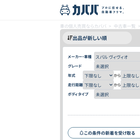
車の個人売買ならカババ
>
中古車一覧
メーカー・車種
グレード
年式
から
走行距離
から
ボディタイプ
この条件の新着を受け取る