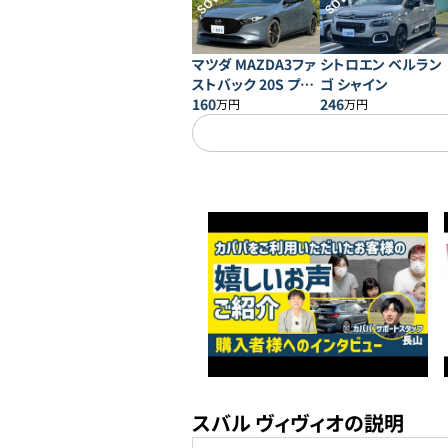
SOLD
SOLD
マツダ MAZDA3ファ
シトロエン ベルラン
ストバック 20S プロ
ゴ シャイン
アクティブ
160
246
万円
万円
スバル ヴィヴィオの説明