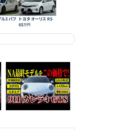
SOLD
デル3 パフ
トヨタ オーリス RS
ス
65
万円