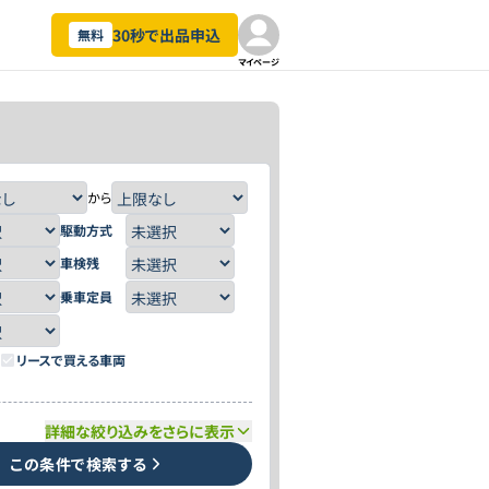
30秒で出品申込
無料
マイページ
から
駆動方式
車検残
乗車定員
リースで買える車両
詳細な絞り込みをさらに表示
この条件で検索する