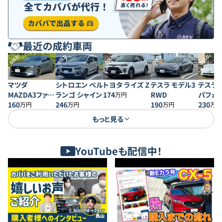
最近の成約車両
SOLD
SOLD
SOLD
SOLD
SOLD
マツダ
シトロエン ベル
トヨタ ライズ Z
テスラ モデル3
テスラ 
MAZDA3ファス
ランゴ シャイン
174
RWD
パフォ
万円
トバック 20S プ
160
246
190
230
万円
万円
万円
万円
ロアクティブ
もっと見る
YouTubeも配信中！