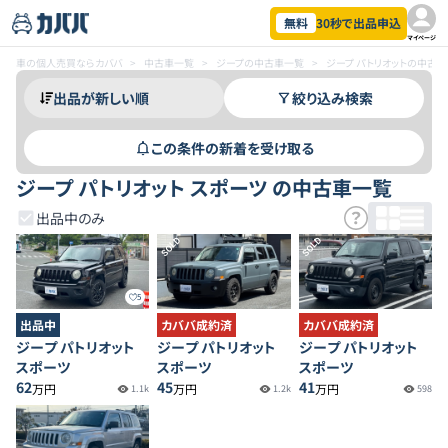
無料
30秒で出品申込
マイページ
車の個人売買ならカババ
>
中古車一覧
>
ジープの中古車一覧
>
ジープ パトリオットの中古
絞り込み検索
この条件の新着を受け取る
ジープ パトリオット スポーツ の中古車一覧
出品中のみ
SOLD
SOLD
5
出品中
カババ成約済
カババ成約済
ジープ パトリオット
ジープ パトリオット
ジープ パトリオット
スポーツ
スポーツ
スポーツ
62
45
41
万円
万円
万円
1.1k
1.2k
598