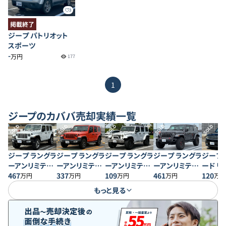
3
掲載終了
ジープ パトリオット
スポーツ
-
万円
177
1
ジープ
のカババ売却実績一覧
SOLD
SOLD
SOLD
SOLD
SOLD
ジープ ラングラ
ジープ ラングラ
ジープ ラングラ
ジープ ラングラ
ジープ 
ーアンリミテッ
ーアンリミテッ
ーアンリミテッ
ーアンリミテッ
ード リ
ド サハラ
467
ド サハラ スカイ
337
ド サハラ
109
ド サハラ
461
120
万円
万円
万円
万円
万円
ワンタッチパワ
もっと見る
ートップ