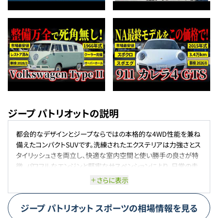
ジープ パトリオットの説明
都会的なデザインとジープならではの本格的な4WD性能を兼ね
備えたコンパクトSUVです。洗練されたエクステリアは力強さとス
タイリッシュさを両立し、快適な室内空間と使い勝手の良さが特
徴。パワフルなエンジンと堅牢なサスペンションにより、日常の走
行から悪路まで幅広く対応。特に四輪駆動システムが安定した走
さらに表示
りをサポートし、安心感のあるドライブを提供します。
ジープ
パトリオット
スポーツ
の相場情報を見る