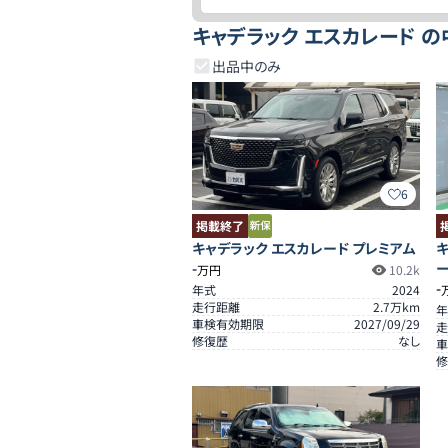
キャデラック エスカレード 
出品中のみ
6
掲載終了
キャデラック エスカレード プレミアム
キ
-
万円
10.2k
-
年式
2024
走行距離
2.7
万km
年
車検有効期限
2027/09/29
走
修復歴
なし
車
修