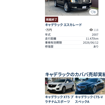
0
掲載終了
キャデラック エスカレード
-
万円
118
年式
2007
走行距離
11.4
万km
車検有効期限
2026/06/12
修復歴
あり
キャデラック
のカババ売却実
SOLD
SOLD
キャデラック XT5 プ
キャデラック CTS-V
ラチナムスポーツ
スペックA