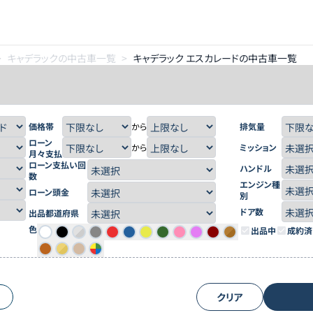
>
キャデラックの中古車一覧
>
キャデラック エスカレードの中古車一覧
価格帯
から
排気量
ローン
から
ミッション
月々支払
ローン支払い回
ハンドル
数
エンジン種
ローン頭金
別
ドア数
出品都道府県
色
出品中
成約済
クリア