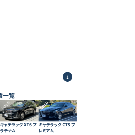
1
績一覧
SOLD
SOLD
キャデラック XT6 プ
キャデラック CTS プ
ラチナム
レミアム