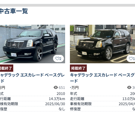
の中古車一覧
2
掲載終了
掲載終了
ャデラック エスカレード ベースグレ
キャデラック エスカレード ベースグ
ード
ード
-
万円
651
万円
3
式
2010
年式
20
行距離
14.3
万km
走行距離
13.0
万
検有効期限
2025/06/30
車検有効期限
2025/04/
復歴
なし
修復歴