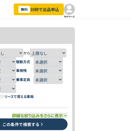
30秒で出品申込
無料
マイページ
から
駆動方式
車検残
乗車定員
リースで買える車両
詳細な絞り込みをさらに表示
この条件で検索する