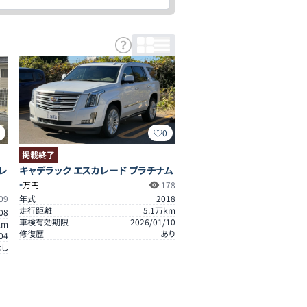
1
0
掲載終了
レ
キャデラック エスカレード プラチナム
-
万円
178
09
年式
2018
走行距離
5.1
万km
08
車検有効期限
2026/01/10
km
修復歴
あり
04
なし