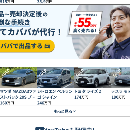
515
35.9
万円
万円
SOLD
SOLD
SOLD
SOLD
マツダ MAZDA3ファ
シトロエン ベルラン
トヨタ ライズ Z
テスラ モデ
ストバック 20S プロ
ゴ シャイン
174
190
万円
万円
アクティブ
160
246
万円
万円
もっと見る
YouTubeも配信中！