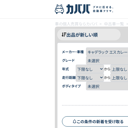
車の個人売買ならカババ
>
中古車一覧
メーカー・車種
グレード
年式
から
走行距離
から
ボディタイプ
この条件の新着を受け取る