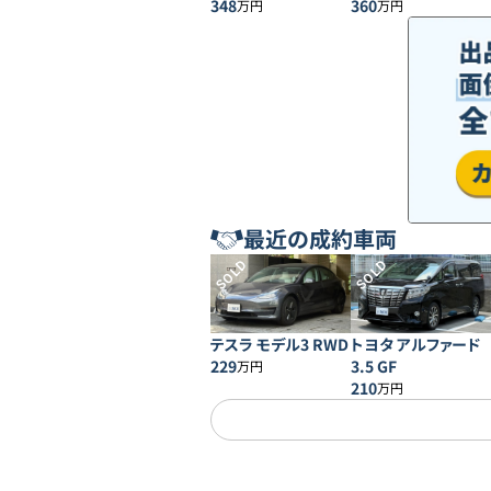
348
360
万円
万円
最近の成約車両
SOLD
SOLD
テスラ モデル3 RWD
トヨタ アルファード
229
3.5 GF
万円
210
万円