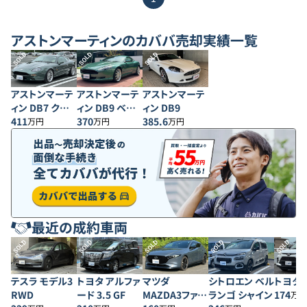
アストンマーティン
のカババ売却実績一覧
SOLD
SOLD
SOLD
アストンマーテ
アストンマーテ
アストンマーテ
ィン DB7 クー
ィン DB9 ベー
ィン DB9
ペ
411
スグレード
370
385.6
万円
万円
万円
最近の成約車両
SOLD
SOLD
SOLD
SOLD
SOLD
テスラ モデル3
トヨタ アルファ
マツダ
シトロエン ベル
トヨタ 
RWD
ード 3.5 GF
MAZDA3ファス
ランゴ シャイン
174
万円