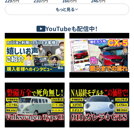
229
210
トバック 20S プ
160
246
万円
万円
万円
万円
ロアクティブ
もっと見る
YouTubeも配信中！