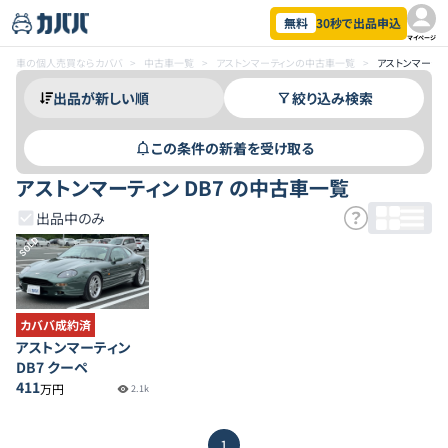
無料
30秒で出品申込
マイページ
車の個人売買ならカババ
>
中古車一覧
>
アストンマーティンの中古車一覧
>
アストンマーティ
絞り込み検索
この条件の新着を受け取る
アストンマーティン DB7 の中古車一覧
出品中のみ
SOLD
カババ成約済
アストンマーティン
DB7 クーペ
411
万円
2.1k
1