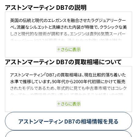
アストンマーティン DB7の説明
英国の伝統と現代のエレガンスを融合させたラグジュアリークー
ペ。流麗なシルエットと洗練された内装が特徴で、クラシックな美
しさと現代的な技術が調和する。エンジンは直列6気筒スーパー
チャージャーとV12が用意され、滑らかかつ力強い加速が魅力。
日常での快適性とスポーツカーとしての走行性能を高次元で両
さらに表示
立している。
アストンマーティン DB7の買取相場について
アストンマーティン「DB7」の買取相場は、現在比較的落ち着いた
水準で推移しています。90年代から2000年代初頭にかけて販売
されたモデルであるため、年式的に見ても中古車市場ではコレク
ターズカーや趣味性の高い車として扱われることが多いのが特
徴です。しかし、DB7は生産台数が多めで流通量も一定数あるた
さらに表示
め、特別なプレミア価格がつく状況にはありません。また、年式が
古い輸入車であることから、維持費やメンテナンスコストが高額
アストンマーティン
DB7
の相場情報を見る
になる点も査定に影響しやすく、買取価格は状態や履歴によって
大きく差が出るのが実情です。特に、V12エンジン搭載モデルや、
良好なコンディションを維持している車両は比較的高値がつくこ