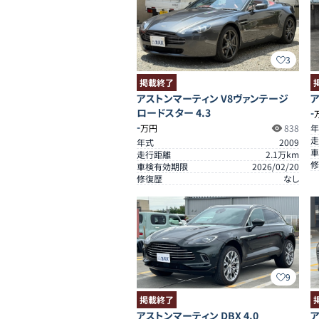
3
掲載終了
アストンマーティン V8ヴァンテージ
ア
ロードスター 4.3
-
-
万円
838
年
走
年式
2009
車
走行距離
2.1
万km
修
車検有効期限
2026/02/20
修復歴
なし
9
掲載終了
アストンマーティン DBX 4.0
ア