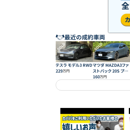
最近の成約車両
SOLD
SOLD
テスラ モデル3 RWD
マツダ MAZDA3ファ
229
ストバック 20S プロ
万円
アクティブ
160
万円