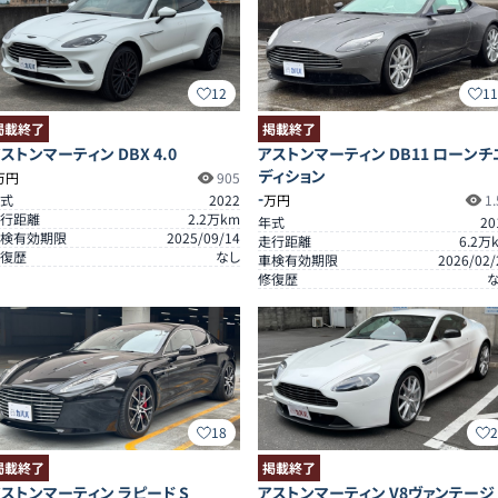
12
1
掲載終了
掲載終了
ストンマーティン DBX 4.0
アストンマーティン DB11 ローンチ
ディション
万円
905
-
式
2022
万円
1.
行距離
2.2
万km
年式
20
検有効期限
2025/09/14
走行距離
6.2
万
復歴
なし
車検有効期限
2026/02/
修復歴
18
掲載終了
掲載終了
ストンマーティン ラピード S
アストンマーティン V8ヴァンテージ