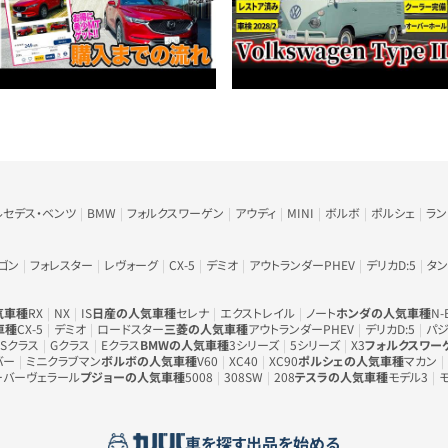
ルセデス・ベンツ
BMW
フォルクスワーゲン
アウディ
MINI
ボルボ
ポルシェ
ラ
ゴン
フォレスター
レヴォーグ
CX-5
デミオ
アウトランダーPHEV
デリカD:5
タン
気車種
RX
NX
IS
日産の人気車種
セレナ
エクストレイル
ノート
ホンダの人気車種
N-
車種
CX-5
デミオ
ロードスター
三菱の人気車種
アウトランダーPHEV
デリカD:5
パジ
Sクラス
Gクラス
Eクラス
BMWの人気車種
3シリーズ
5シリーズ
X3
フォルクスワー
バー
ミニクラブマン
ボルボの人気車種
V60
XC40
XC90
ポルシェの人気車種
マカン
ーバーヴェラール
プジョーの人気車種
5008
308SW
208
テスラの人気車種
モデル3
車を探す
出品を始める