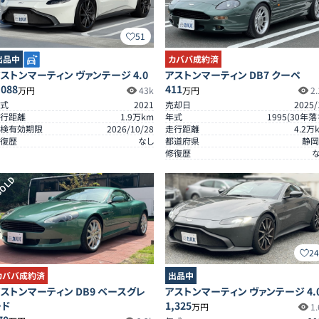
51
出品中
カババ成約済
ストンマーティン ヴァンテージ 4.0
アストンマーティン DB7 クーペ
,088
411
万円
43k
万円
2.
式
2021
売却日
2025/
行距離
1.9
万km
年式
1995
(
30
年落
検有効期限
2026/10/28
走行距離
4.2
万
復歴
なし
都道府県
静岡
修復歴
OLD
2
カババ成約済
出品中
ストンマーティン DB9 ベースグレ
アストンマーティン ヴァンテージ 4.
ード
1,325
万円
1.