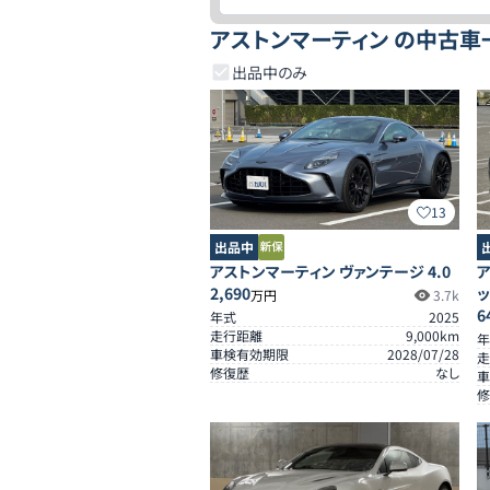
アストンマーティン の中古車
出品中のみ
13
出品中
アストンマーティン ヴァンテージ 4.0
ア
2,690
万円
3.7k
6
年式
2025
走行距離
9,000
km
年
車検有効期限
2028/07/28
走
修復歴
なし
車
修