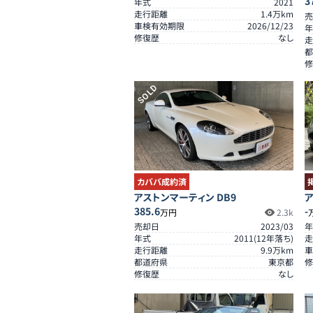
3
年式
2021
走行距離
1.4
万km
売
車検有効期限
2026/12/23
年
修復歴
なし
走
都
修
SOLD
カババ成約済
アストンマーティン DB9
ア
385.6
-
万円
2.3k
売却日
2023/03
年
年式
2011
(
12
年落ち)
走
走行距離
9.9
万km
車
都道府県
東京都
修
修復歴
なし