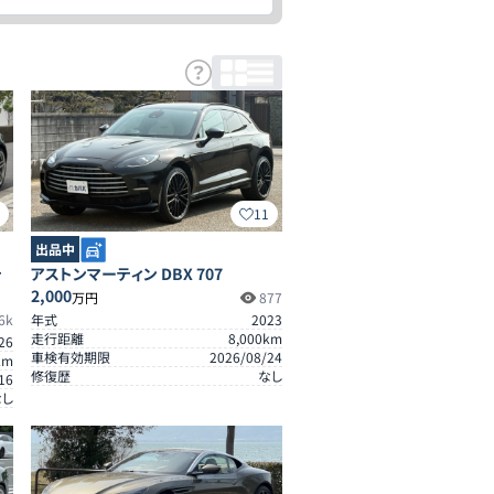
3
11
出品中
テ
アストンマーティン DBX 707
2,000
万円
877
6k
年式
2023
走行距離
8,000
km
26
車検有効期限
2026/08/24
km
修復歴
なし
16
なし