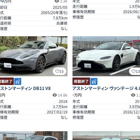
70
万円
2.3k
年式
20
走行距離
1.9
万
却日
2025/05
車検有効期限
2026/06/
式
2005
(
20
年落ち)
修復歴
行距離
7.8
万km
道府県
兵庫県
復歴
なし
15
1
掲載終了
掲載終了
ストンマーティン DB11 V8
アストンマーティン ヴァンテージ 4.
-
万円
14.8k
万円
1.
式
2018
年式
20
行距離
3.7
万km
走行距離
3.9
万
検有効期限
2027/02/19
車検有効期限
2026/12/
復歴
なし
修復歴