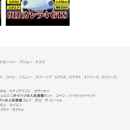
ンドローバー
プジョー
テスラ
ト
コペン
ジムニー
スペーシア
Sクラス
Gクラス
3シリーズ
5シリーズ
BOX
ステップワゴン
オデッセイ
ェロミニ
ダイハツの人気車種
タント
コペン
ハイゼットトラック
ゲンの人気車種
ゴルフ
ポロ
ザ・ビートル
911
カイエン
モデルY
モデルX