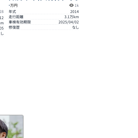
-
万円
1k
28
年式
2014
走行距離
3.1
万km
12
車検有効期限
2025/04/02
km
修復歴
なし
05
なし