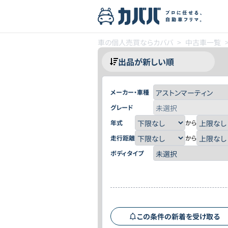
車の個人売買ならカババ
>
中古車一覧
メーカー・車種
グレード
年式
から
走行距離
から
ボディタイプ
この条件の新着を受け取る