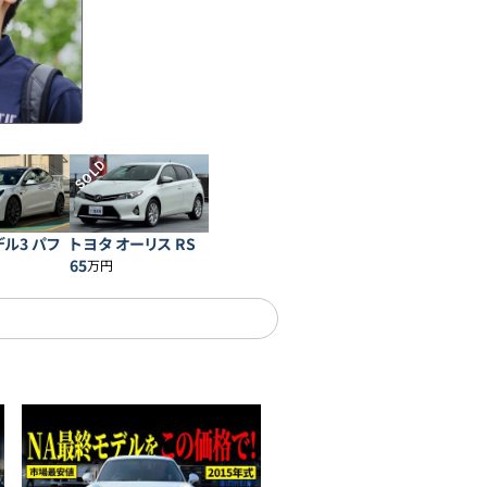
SOLD
デル3 パフ
トヨタ オーリス RS
ス
65
万円