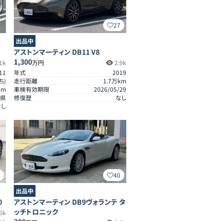
27
出品中
アストンマーティン DB11 V8
1,300
1k
万円
2.9k
11
年式
2019
ち)
走行距離
1.7
万km
km
車検有効期限
2026/05/29
県
修復歴
なし
なし
4
40
出品中
0
アストンマーティン DB9ヴォランテ タ
ッチトロニック
6k