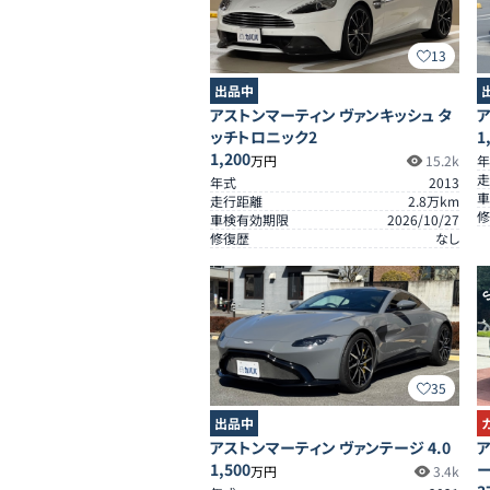
13
出品中
アストンマーティン ヴァンキッシュ タ
ア
ッチトロニック2
1
1,200
万円
15.2k
年
走
年式
2013
車
走行距離
2.8
万km
修
車検有効期限
2026/10/27
修復歴
なし
S
35
出品中
アストンマーティン ヴァンテージ 4.0
ア
1,500
万円
3.4k