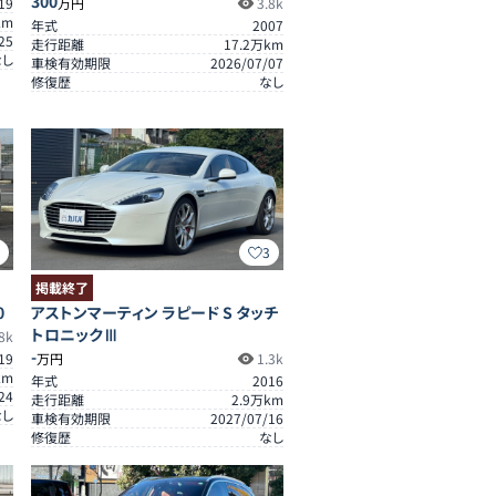
300
19
万円
3.8k
km
年式
2007
25
走行距離
17.2
万km
なし
車検有効期限
2026/07/07
修復歴
なし
3
3
掲載終了
0
アストンマーティン ラピード S タッチ
トロニックⅢ
8k
-
19
万円
1.3k
km
年式
2016
24
走行距離
2.9
万km
なし
車検有効期限
2027/07/16
修復歴
なし