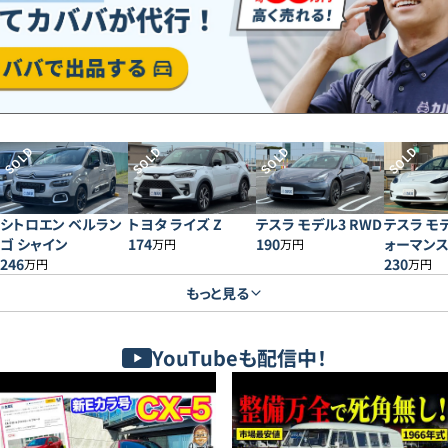
SOLD
SOLD
SOLD
SOLD
シトロエン ベルラン
トヨタ ライズ Z
テスラ モデル3 RWD
テスラ モ
ゴ シャイン
174
190
ォーマン
万円
万円
246
230
万円
万円
もっと見る
YouTubeも配信中！