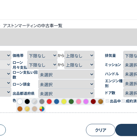
>
アストンマーティンの中古車一覧
価格帯
から
排気量
ローン
から
ミッション
月々支払
ローン支払い回
ハンドル
数
エンジン種
ローン頭金
別
ドア数
出品都道府県
色
出品中
成約済
クリア