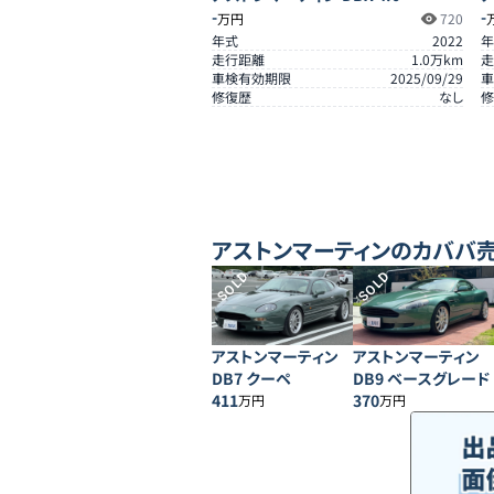
-
-
万円
720
年式
2022
年
走行距離
1.0
万km
走
車検有効期限
2025/09/29
車
修復歴
なし
修
アストンマーティン
のカババ
SOLD
SOLD
アストンマーティン
アストンマーティン
DB7 クーペ
DB9 ベースグレード
411
370
万円
万円