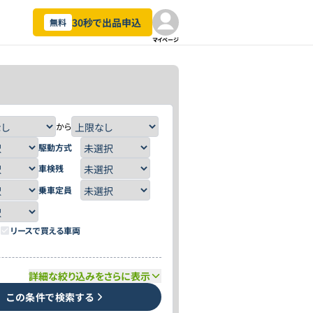
30秒で出品申込
無料
マイページ
から
駆動方式
車検残
乗車定員
リースで買える車両
詳細な絞り込みをさらに表示
この条件で検索する