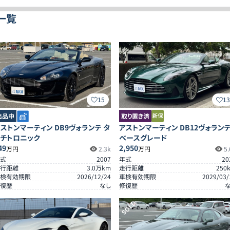
一覧
15
1
出品中
取り置き済
ストンマーティン DB9ヴォランテ タ
アストンマーティン DB12ヴォラン
ッチトロニック
ベースグレード
49
2,950
万円
2.3k
万円
5.
式
2007
年式
20
行距離
3.0
万km
走行距離
250
検有効期限
2026/12/24
車検有効期限
2029/03/
復歴
なし
修復歴
SOLD