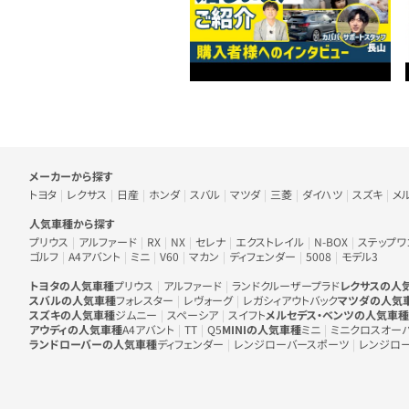
車のメーカー・人気車種から探す
メーカーから探す
トヨタ
レクサス
日産
ホンダ
スバル
マツダ
三菱
ダイハツ
スズキ
メ
人気車種から探す
プリウス
アルファード
RX
NX
セレナ
エクストレイル
N-BOX
ステップワ
ゴルフ
A4アバント
ミニ
V60
マカン
ディフェンダー
5008
モデル3
トヨタの人気車種
プリウス
アルファード
ランドクルーザープラド
レクサスの人
スバルの人気車種
フォレスター
レヴォーグ
レガシィアウトバック
マツダの人気
スズキの人気車種
ジムニー
スペーシア
スイフト
メルセデス・ベンツの人気車種
アウディの人気車種
A4アバント
TT
Q5
MINIの人気車種
ミニ
ミニクロスオー
ランドローバーの人気車種
ディフェンダー
レンジローバースポーツ
レンジロ