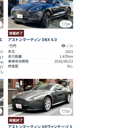
1
14
掲載終了
エ
アストンマーティン DBX 4.0
-
万円
1.5k
5k
年式
2021
走行距離
1.4
万km
17
車検有効期限
2026/06/22
km
修復歴
なし
27
なし
2
10
掲載終了
アストンマーティン V8ヴァンテージ S