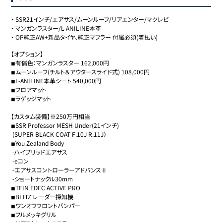
・
SSR21インチ/エアサス/ムーンルーフ/リアエンター/マクレビ
・
マンガンラスター/L-ANILINE本革
・
OP純正AW+新品タイヤ、純正マフラー 付属必須(着払い)
【オプション】

◾︎有償色：マンガンラスター 162,000円

◾︎ムーンルーフ(チルト＆アウタースライド式) 108,000円

◾︎L-ANILINE本革シート 540,000円

◾︎フロアマット

◾︎ラゲッジマット

【カスタム装備】※250万円相当

◾︎SSR Professor MESH Under(21インチ)

 (SUPER BLACK COAT F:10J R:11J）

◾︎You Zealand Body

 -ハイブリッドエアサス

 -eコン

 -エアサスコントローラーアドバンスⅡ

 -ショートナックル30mm

◾︎TEIN EDFC ACTIVE PRO

◾︎BLITZ レーダー探知機

◾︎ワンオフフロントバンパー

◾︎フルメッキグリル
