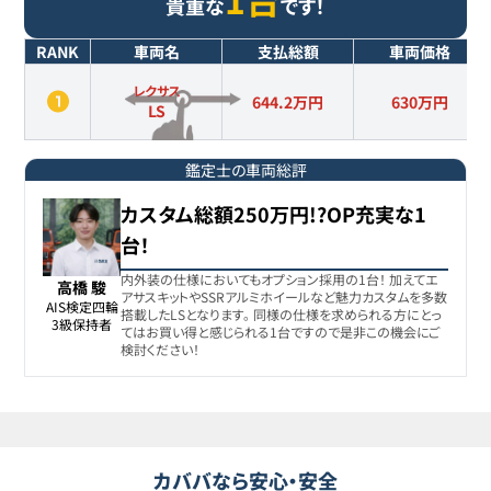
貴重な
です！
RANK
車両名
支払総額
車両価格
レクサス
644.2万円
630
万円
LS
鑑定士の車両総評
カスタム総額250万円!?OP充実な1
台！
内外装の仕様においてもオプション採用の1台！ 加えてエ
高橋 駿
アサスキットやSSRアルミホイールなど魅力カスタムを多数
AIS検定四輪

搭載したLSとなります。 同様の仕様を求められる方にとっ
3級保持者
てはお買い得と感じられる1台ですので是非この機会にご
検討ください！
カババなら安心・安全