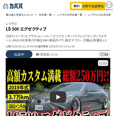
無料
30秒で出品申込
マイページ
車の個人売買ならカババ
>
中古車一覧
>
レクサスの中古車一覧
>
レクサス LSの中古車一
レクサス
LS
500 エグゼクティブ
SSR21インチ/エアサス/ムーンルーフ/リアエンター/マクレビ/マンガンラスタ
ー/L-ANILINE本革/OP純正AW+新品タイヤ、純正マフラー 付属必須(着払い)
公開
2026/06/12 18:45:46
|
最終更新
2026/07/24 15:53:45
出品中
16
閲覧数:
18.4k
1
/
123