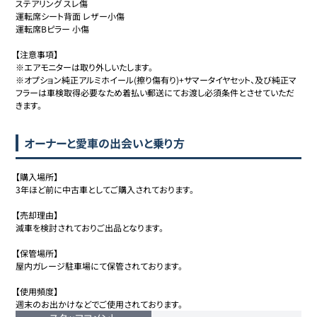
ステアリング スレ傷

運転席シート背面 レザー小傷

運転席Bピラー 小傷

【注意事項】

※エアモニターは取り外しいたします。

※オプション純正アルミホイール(擦り傷有り)+サマータイヤセット、及び純正マ
フラーは車検取得必要なため着払い郵送にてお渡し必須条件とさせていただ
きます。
オーナーと愛車の出会いと乗り方
【購入場所】 

3年ほど前に中古車としてご購入されております。

【売却理由】

減車を検討されておりご出品となります。

【保管場所】 

屋内ガレージ駐車場にて保管されております。

【使用頻度】 

週末のお出かけなどでご使用されております。