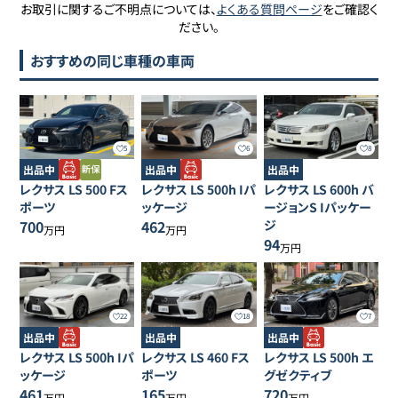
お取引に関するご不明点については、
よくある質問ページ
をご確認く
ださい。
おすすめの同じ車種の車両
5
6
8
出品中
出品中
出品中
レクサス
LS
500 Fス
レクサス
LS
500h Iパ
レクサス
LS
600h バ
ポーツ
ッケージ
ージョンS Iパッケー
700
462
ジ
万円
万円
94
万円
22
18
7
出品中
出品中
出品中
レクサス
LS
500h Iパ
レクサス
LS
460 Fス
レクサス
LS
500h エ
ッケージ
ポーツ
グゼクティブ
461
165
720
万円
万円
万円