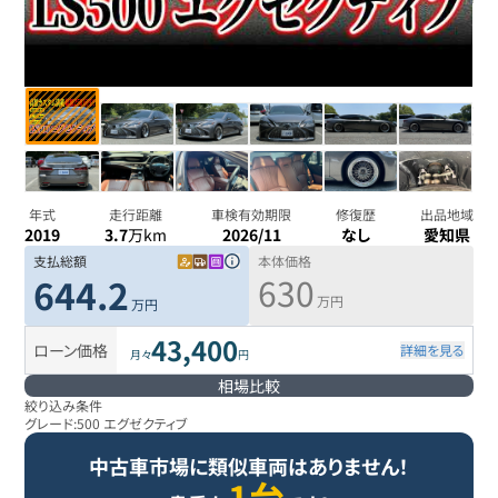
年式
走行距離
車検有効期限
修復歴
出品地域
2019
3.7
万km
2026/11
なし
愛知県
支払総額
本体価格
630
644.2
万円
万円
43,400
ローン価格
詳細を見る
月々
円
相場比較
絞り込み条件
グレード:
500 エグゼクティブ
中古車市場に類似車両はありません！
1台