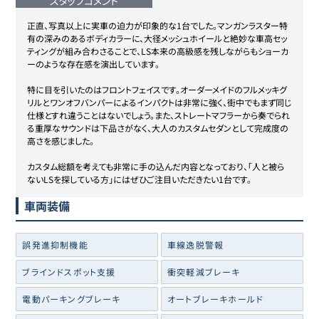
スタッフコメント
正直、写真以上に実車の迫力が印象的な1台でした。マンガンラスター特
有の深みのあるボディカラーに、大径メッシュホイールと絶妙な車高セッ
ティングが組み合わさることで、LS本来の高級感を残しながらもショーカ
ーのような存在感を演出しています。

特に目を引いたのはフロントフェイスです。オーダーメイドのフルメッキグ
リルとワンオフバンパーによるインパクトは非常に強く、街中でもまず同じ
仕様とすれ違うことはないでしょう。また、ストレートマフラーから奏でられ
る重厚なサウンドは下品さがなく、大人のカスタムセダンとして完成度の
高さを感じました。

カスタム総額を考えても非常に手の込んだ内容となっており、「人と被ら
ないLSを探している方」にはぜひご注目いただきたい1台です。
車両装備
誤発進抑制機能
車線逸脱警報
ブラインドスポット支援
衝突軽減ブレーキ
電動パーキングブレーキ
オートブレーキホールド