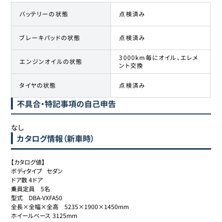
バッテリーの状態
点検済み
ブレーキパッドの状態
点検済み
3000km毎にオイル、エレメ
エンジンオイルの状態
ント交換
タイヤの状態
点検済み
不具合・特記事項の自己申告
なし
カタログ情報（新車時）
【カタログ値】

ボディタイプ	セダン

ドア数	4ドア

乗員定員	5名

型式	DBA-VXFA50

全長×全幅×全高	5235×1900×1450mm

ホイールベース	3125mm
