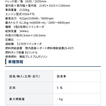
トレッド前／後	1630／1635mm

室内長×室内幅×室内高	2145×1615×1160mm

車両重量	2150kg

エンジン型式	V35A-FTS

最高出力	422ps(310kW)／6000rpm

最大トルク	61.2kg・m(600N・m)／1600～4800rpm

種類	V型6気筒ICツインターボ

総排気量	3444cc

内径Ｘ行程	85.5mm×100.0mm

圧縮比	----

過給機	ＩＣ付きツインターボ

燃料供給装置	筒内直接＋ポート燃料噴射装置(D-4ST)

燃料タンク容量	82リットル

使用燃料	無鉛プレミアムガソリン
車種情報
国産/輸入(正規・並行)
国産車
定員
5 名
最大積載量
- kg