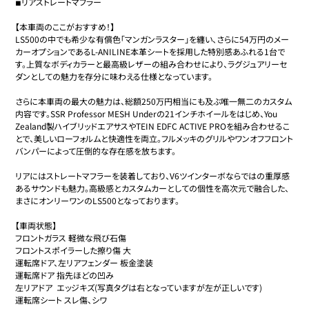
◾︎リアストレートマフラー

【本車両のここがおすすめ！】

LS500の中でも希少な有償色「マンガンラスター」を纏い、さらに54万円のメー
カーオプションであるL-ANILINE本革シートを採用した特別感あふれる1台で
す。上質なボディカラーと最高級レザーの組み合わせにより、ラグジュアリーセ
ダンとしての魅力を存分に味わえる仕様となっています。

さらに本車両の最大の魅力は、総額250万円相当にも及ぶ唯一無二のカスタム
内容です。SSR Professor MESH Underの21インチホイールをはじめ、You 
Zealand製ハイブリッドエアサスやTEIN EDFC ACTIVE PROを組み合わせるこ
とで、美しいローフォルムと快適性を両立。フルメッキのグリルやワンオフフロント
バンパーによって圧倒的な存在感を放ちます。

リアにはストレートマフラーを装着しており、V6ツインターボならではの重厚感
あるサウンドも魅力。高級感とカスタムカーとしての個性を高次元で融合した、
まさにオンリーワンのLS500となっております。

【車両状態】

フロントガラス 軽微な飛び石傷

フロントスポイラーした擦り傷 大

運転席ドア、左リアフェンダー 板金塗装

運転席ドア 指先ほどの凹み

左リアドア  エッジキズ(写真タグは右となっていますが左が正しいです)

運転席シート スレ傷、シワ
