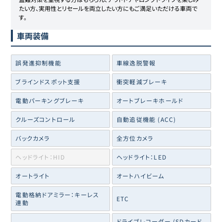
たい方、実用性とリセールを両立したい方にもご満足いただける車両で
す。
車両装備
誤発進抑制機能
車線逸脱警報
ブラインドスポット支援
衝突軽減ブレーキ
電動パーキングブレーキ
オートブレーキホールド
クルーズコントロール
自動追従機能 (ACC)
バックカメラ
全方位カメラ
ヘッドライト：HID
ヘッドライト：LED
オートライト
オートハイビーム
電動格納ドアミラー：キーレス
ETC
連動
ドライブレコーダー (SDカード