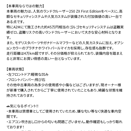
【本車両ならではの魅力】

本車両の魅力は、人気のランドクルーザー250 ZX First Editionをベースに、高
額なセキュリティシステムや人気カスタムが装備された付加価値の高い一台で
ある点です。

特にA2Mにて施工された約45万円相当のゴルゴセキュリティシステムは盗難実
績ゼロ、盗難リスクの高いランドクルーザーにおいて大きな安心材料となりま
す。

また、モデリスタパーツやガナドールマフラーなどの人気カスタムに加え、オプシ
ョンカラーのプラチナホワイトパールマイカを採用し、存在感も抜群です。

走行距離は4万km超ですが、その分価格が抑えられており、装備内容を踏まえ
ると非常にお買い得感の高い一台となっています。

【車両状態】

・左フロントドア:軽微な凹み

・フロントバンパー:飛び石

その他中古車両の為多少の使用感や小傷などはございますが、現オーナー様
が新車で購入されてからご丁寧に使用されていたこともあり、綺麗な状態を維
持されております。

🚗気になるポイント‼️

・本車両は禁煙車としてご使用されていたため、嫌な匂い等なく快適な車内空
間です。

・エアコン吹き出し口からの匂いも問題ございません。動作確認もしっかり取れ
ております！
