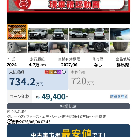
年式
走行距離
車検有効期限
修復歴
出品地域
2024
4.7
万km
2027/06
なし
群馬県
支払総額
本体価格
720
734.2
万円
万円
49,400
ローン価格
詳細を見る
月々
円
相場比較
絞り込み条件
グレード:
ZX ファーストエディション
走行距離:
4.0万km
～
未指定
更新:
2026/08/08 02:45
最安値
中古車市場
です！