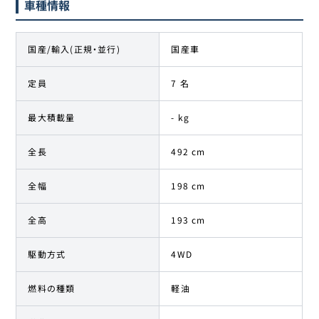
車種情報
国産/輸入(正規・並行)
国産車
定員
7 名
最大積載量
- kg
全長
492 cm
全幅
198 cm
全高
193 cm
駆動方式
4WD
燃料の種類
軽油