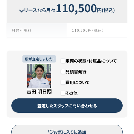
110,500
リースなら月々
円(税込)
月額利用料
110,500円（税込）
支払い回数
106回
リース期間
私が査定しました!
8年10ヶ月
車両の状態・付属品について
見積書発行
支払総額
11,713,000円（税込）
費用について
残価
1,000円
吉田 明日翔
その他
カババリースについて詳しくは
こちら
査定したスタッフに問い合わせる
リースのお申し込みはこちら
お気に入りに追加