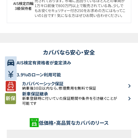
売されております。 市場に出回っているほとんどの車両が
AIS検定四輪

1万キロ前後で800万円以上で販売されている為、少しで
3級保持者
もお安くセキュリティー付き250をお求めの方にはもってこ
いの1台です！ 気になる方はぜひお問い合わせください。
カババなら安心・安全
AIS検定有資格者が査定済み
3.9%のローン利用可能
カババベーシック保証
納車後30日以内なら、修理費用を無料で保証
新車保証継承
新車登録時に付いていた保証期間や条件を引き継ぐことが
可能です
低価格・高品質なカババのリース