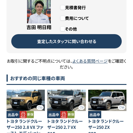
見積書発行
費用について
吉田 明日翔
その他
査定したスタッフに問い合わせる
お取引に関するご不明点については、
よくある質問ページ
をご確認く
ださい。
おすすめの同じ車種の車両
11
2
10
出品中
出品中
出品中
トヨタ
ランドクルー
トヨタ
ランドクルー
トヨタ
ランドクルー
ザー250
2.8 VX ファ
ザー250
2.7 VX
ザー250
ZX