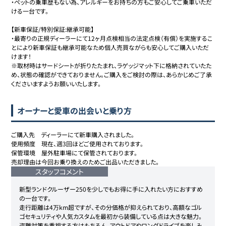
・ペットの乗車歴もない為、アレルギーをお持ちの方もご安心してご乗車いただ
ける一台です。

【新車保証/特別保証:継承可能】

・最寄りの正規ディーラーにて12ヶ月点検相当の法定点検（有償）を実施するこ
とにより新車保証も継承可能なため個人売買ながらも安心してご購入いただ
けます！

※取材時はサードシートが折りたたまれ、ラゲッジマット下に格納されていたた
め、状態の確認ができておりません。ご購入をご検討の際は、あらかじめご了承
くださいますようお願いいたします。
オーナーと愛車の出会いと乗り方
ご購入先　ディーラーにて新車購入されました。

使用頻度　現在、週3回ほどご使用されております。

保管環境　屋外駐車場にて保管されております。

売却理由は今回お乗り換えのためご出品いただきました。
スタッフコメント
新型ランドクルーザー250を少しでもお得に手に入れたい方におすすめ
の一台です。

走行距離は4万km超ですが、その分価格が抑えられており、高額なゴル
ゴセキュリティや人気カスタムを最初から装備している点は大きな魅力。

盗難対策を重視する方はもちろん、アウトドアやロングドライブを楽しみ