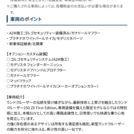
※ご購入される車両によっては、各種税金のお支払いが必要な場合がありま
す。
車両のポイント
・
A2M施工ゴルゴセキュリティー装備済み/ガナドールマフラー
・
プラチナホワイトパールマイカ/モデリスタパーツ
・
新車保証継承/北関東
【オプション・カスタム装備】

○ゴルゴセキュリティシステム（A2M施工）

○モデリスタ フェンダーガーニッシュ

○モデリスタ ドアハンドルプロテクター

○ガナドールマフラー

○マッドフラップ

○プラチナホワイトパールマイカ（メーカーオプションカラー）

【車両紹介】

ランドクルーザーの伝統を受け継ぎながら、最新技術と上質さを融合したランド
クルーザー250 ZX First Edition。専用装備を備えた限定モデルならではの特別
感に加え、本格SUVとしての高い悪路走破性と、日常使いでも快適な乗り心地
を両立しています。

力強く存在感のあるデザインは所有する満足感も格別。新型ランドクルーザー
の魅力を存分に味わえる、希少性の高い一台です。
