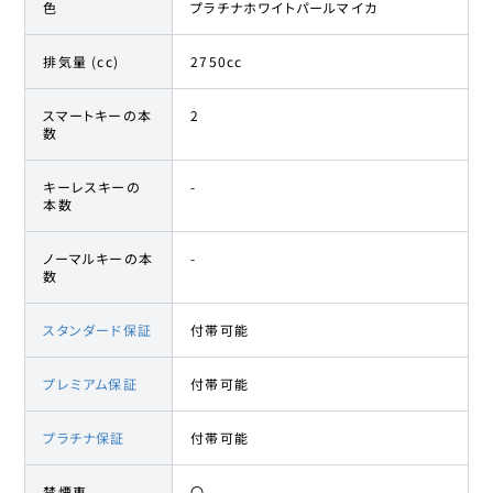
色
プラチナホワイトパールマイカ
排気量 (cc)
2750cc
スマートキーの本
2
数
キーレスキーの
-
本数
ノーマルキーの本
-
数
スタンダード保証
付帯可能
プレミアム保証
付帯可能
プラチナ保証
付帯可能
禁煙車
〇