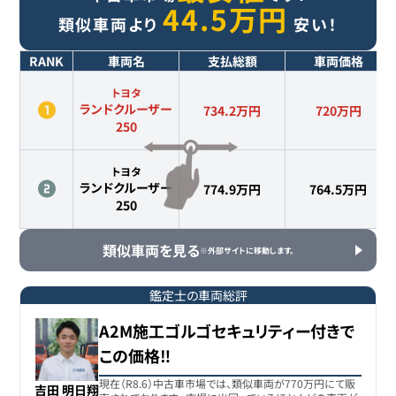
44.5
万円
類似車両より
安い！
RANK
車両名
支払総額
車両価格
トヨタ
ランドクルーザー
734.2万円
720
万円
250
トヨタ
ランドクルーザー
774.9万円
764.5
万円
250
類似車両を見る
※外部サイトに移動します。
鑑定士の車両総評
A2M施工ゴルゴセキュリティー付きで
この価格‼︎
現在（R8.6）中古車市場では、類似車両が770万円にて販
吉田 明日翔