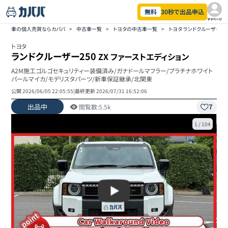
無料
30秒で出品申込
マイページ
車の個人売買ならカババ
>
中古車一覧
>
トヨタの中古車一覧
>
トヨタ ランドクルーザー2
トヨタ
ランドクルーザー250
ZX ファーストエディション
A2M施工ゴルゴセキュリティー装備済み/ガナドールマフラー/プラチナホワイト
パールマイカ/モデリスタパーツ/新車保証継承/北関東
公開
2026/06/05 22:05:55
|
最終更新
2026/07/31 16:52:06
出品中
7
閲覧数:
5.5k
1
/
104