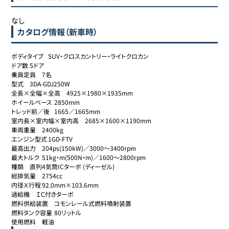
なし
カタログ情報（新車時）
ボディタイプ	SUV・クロスカントリー・ライトクロカン

ドア数	5ドア

乗員定員	7名

型式	3DA-GDJ250W

全長×全幅×全高	4925×1980×1935mm

ホイールベース	2850mm

トレッド前／後	1665／1665mm

室内長×室内幅×室内高	2685×1600×1190mm

車両重量	2400kg

エンジン型式	1GD-FTV

最高出力	204ps(150kW)／3000～3400rpm

最大トルク	51kg・m(500N・m)／1600～2800rpm

種類	直列4気筒ICターボ (ディーゼル)

総排気量	2754cc

内径Ｘ行程	92.0mm×103.6mm

過給機	ＩＣ付きターボ

燃料供給装置	コモンレール式燃料噴射装置

燃料タンク容量	80リットル

使用燃料	軽油