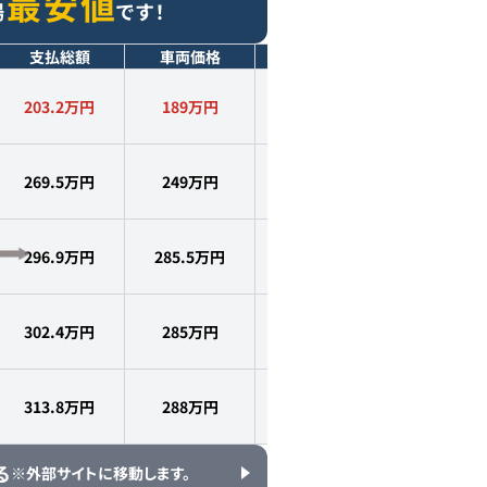
最安値
場
です！
支払総額
車両価格
年式
走行距離
203.2万円
189
万円
2021
年式
2.8
万km
269.5万円
249
万円
2020
年式
2.3
万km
296.9万円
285.5
万円
2021
年式
2.7
万km
302.4万円
285
万円
2021
年式
2.3
万km
313.8万円
288
万円
2021
年式
2.5
万km
る
※外部サイトに移動します。