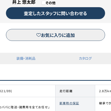
井上 悠太郎
その他
カババリースについて詳しくは
こちら
査定したスタッフに問い合わせる
リースのお申し込みはこちら
お気に入りに追加
※三菱オートリース（株）が運営するピタクルサイトへ移動します。
装備・消耗品
カタログ
021/09)
走行距離
2.8万k
新車時の保証
継承で
カババに陸送・諸費用を全てお任せ」