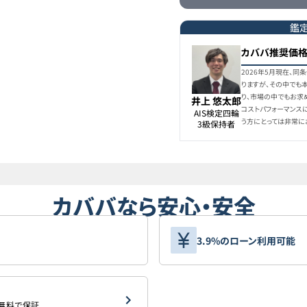
鑑
カババ推奨価
2026年5月現在、
りますが、その中でも
り、市場の中でもお求
井上 悠太郎
コストパフォーマンス
AIS検定四輪

う方にとっては非常に
3級保持者
カババなら安心・安全
3.9%のローン利用可能
を無料で保証