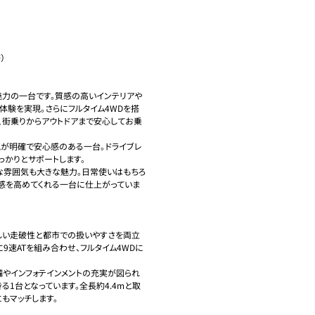


魅力の一台です。質感の高いインテリアや
体験を実現。さらにフルタイム4WDを搭
、街乗りからアウトドアまで安心してお乗
況が明確で安心感のある一台。ドライブレ
かりとサポートします。

な雰囲気も大きな魅力。日常使いはもちろ
感を高めてくれる一台に仕上がっていま
プらしい走破性と都市での扱いやすさを両立
に9速ATを組み合わせ、フルタイム4WDに
備やインフォテインメントの充実が図られ
る1台となっています。全長約4.4mと取
マッチします。 
