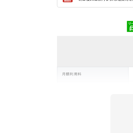
月額利用料
支払い回数
リース期間
支払総額
残価