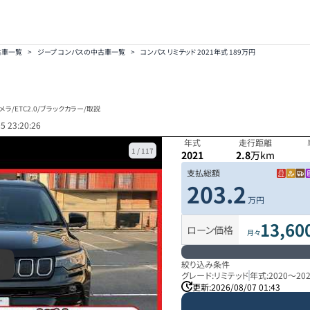
古車一覧
>
ジープ コンパスの中古車一覧
>
コンパス リミテッド 2021年式 189万円
ラ/ETC2.0/ブラックカラー/取説
5 23:20:26
年式
走行距離
1
/
117
2021
2.8
万km
支払総額
203.2
万円
13,60
ローン価格
月々
絞り込み条件
グレード:
リミテッド
年式:
2020
～
20
更新:
2026/08/07 01:43