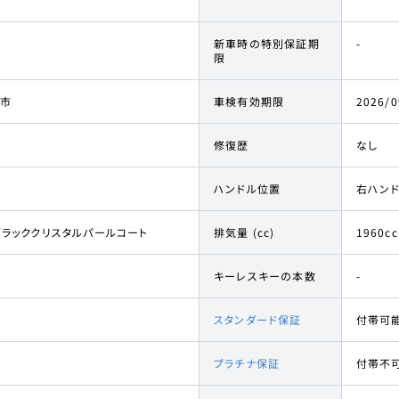
新車時の特別保証期
-
限
市
車検有効期限
2026/0
修復歴
なし
ハンドル位置
右ハン
ブラッククリスタルパールコート
排気量 (cc)
1960cc
キーレスキーの本数
-
スタンダード保証
付帯可
プラチナ保証
付帯不