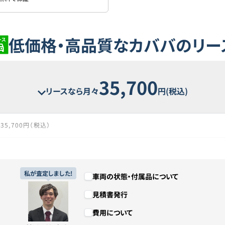
低価格・高品質なカババのリー
35,700
リースなら月々
円(税込)
35,700円（税込）
98回
8年2ヶ月
私が査定しました!
車両の状態・付属品について
見積書発行
3,498,600円（税込）
費用について
1,000円