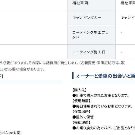
福祉車両
福祉車
キャンピングカー
キャン
コーティング施工ブラ
-
ンド
コーティング施工日
-
必要があります。その際には諸費用が発生します。（名義変更・車庫証明取得、等）
払いが必要な場合があります。
)
オーナーと愛車の出会いと
【購入先】

●新車で購入されたお車となります。

【使用頻度】

●毎日使用されているお車となります。

【保管場所】

●屋外で保管

【売却理由】

●お乗り換えの為カババにご出品となり
id Auto対応
