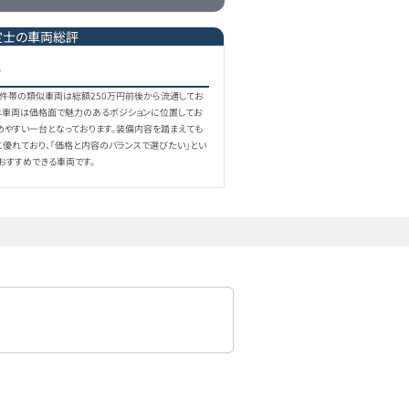
定士の車両総評
格
同条件帯の類似車両は総額250万円前後から流通してお
本車両は価格面で魅力のあるポジションに位置してお
めやすい一台となっております。装備内容を踏まえても
に優れており、「価格と内容のバランスで選びたい」とい
おすすめできる車両です。