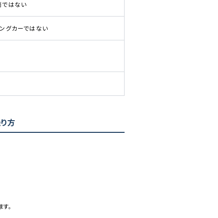
両ではない
ピングカーではない
乗り方
ます。