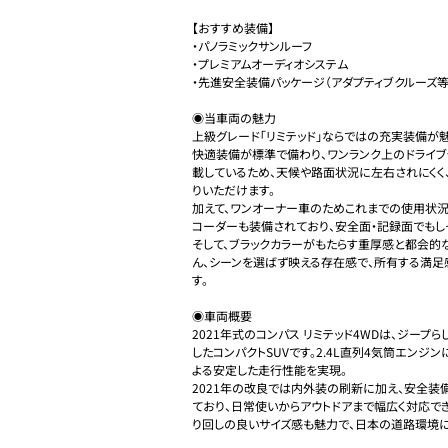
【おすすめ装備】

・パノラミックサンルーフ

・プレミアムオーディオシステム

・先進安全装備パッケージ（アダプティブクルーズ等）
◉当車両の魅力

上級グレード「リミテッド」ならではの充実装備が
快適装備が標準で備わり、ワンランク上のドライブ
載しているため、天候や路面状況に左右されにくく
りいただけます。

加えて、ワンオーナー車のためこれまでの使用状
コーダーも装備されており、安全面・記録面でもしっ
そして、ブラックカラーがもたらす重厚感と都会的
ん、シーンを選ばず映える存在感で、所有する満足
す。

◉車両概要

2021年式のコンパス リミテッド4WDは、ジー
したコンパクトSUVです。2.4L直列4気筒エンジン
よる安定した走行性能を実現。 

2021年の改良では内外装の刷新に加え、安全装
ており、日常使いからアウトドアまで幅広く対応でき
り回しの良いサイズ感も魅力で、日本の道路環境にも