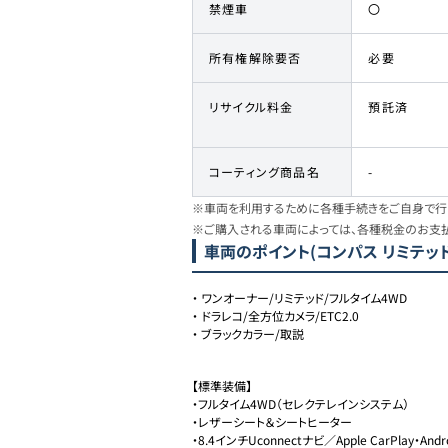
禁煙車
〇
所有権解除要否
必要
リサイクル料金
預託済
コーティング商品名
-
※車両を利用するために各種手続きをご自身で行う
※ご購入される車両によっては、各種税金のお支
車両のポイント
(コンパス リミテッド
・
ワンオーナー/リミテッド/フルタイム4WD
・
ドラレコ/全方位カメラ/ETC2.0
・
ブラックカラー/取説
【標準装備】

・フルタイム4WD（セレクテレインシステム）

・レザーシート＆シートヒーター

・8.4インチUconnectナビ／Apple CarPlay・Andro