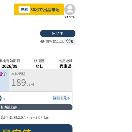
30秒で出品申込
無料
マイページ
出品中
8
閲覧数:
1.2k
車検有効期限
修復歴
出品地域
2026/09
なし
兵庫県
本体価格
189
万円
0
詳細を見る
円
相場比較
21
走行距離:
2.0万km
～
3.0万km