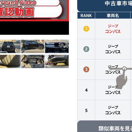
中古車市
RANK
車両名
ジープ
コンパス
ジープ
コンパス
ジープ
コンパス
ジープ
4
コンパス
ジープ
5
コンパス
類似車両を見