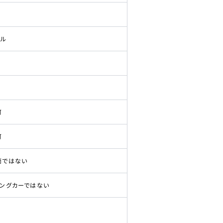
ドル
可
可
両ではない
ピングカーではない