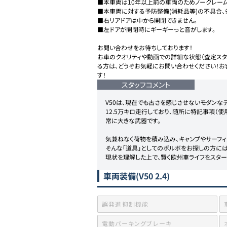
■本車両は10年以上前の車両のためノークレーム
■本車両に対する予防整備(消耗品等)の不具合、
■右リアドアは中から開閉できません。

■左ドアが開閉時にギーギーっと音がします。

お問い合わせをお待ちしております！

お車のクオリティや動画での詳細な状態（査定スタ
る方は、どうぞお気軽にお問い合わせください！お
す！
スタッフコメント
V50は、現在でも古さを感じさせないモダンなデ
12.5万キロ走行しており、随所に特記事項（
常に大きな武器です。

気兼ねなく荷物を積み込み、キャンプやサーフィ
そんな「道具」としてのボルボをお探しの方には
現状を理解した上で、賢く欧州車ライフをスター
車両装備
(V50 2.4)
誤発進抑制機能
電動パーキングブレーキ