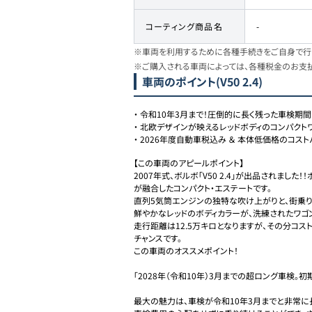
コーティング商品名
-
※車両を利用するために各種手続きをご自身で行う
※ご購入される車両によっては、各種税金のお支
車両のポイント
(V50 2.4)
・
令和10年3月まで！圧倒的に長く残った車検期間
・
北欧デザインが映えるレッドボディのコンパクト
・
2026年度自動車税込み ＆ 本体低価格のコスト
【この車両のアピールポイント】

2007年式、ボルボ「V50 2.4」が出品されまし
が融合したコンパクト・エステートです。

直列5気筒エンジンの独特な吹け上がりと、街乗
鮮やかなレッドのボディカラーが、洗練されたワゴン
走行距離は12.5万キロとなりますが、その分コ
チャンスです。

この車両のオススメポイント！

「2028年（令和10年）3月までの超ロング車検。
最大の魅力は、車検が令和10年3月までと非常に