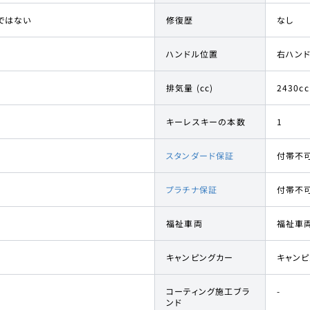
ではない
修復歴
なし
ハンドル位置
右ハン
排気量 (cc)
2430cc
キーレスキーの本数
1
スタンダード保証
付帯不
プラチナ保証
付帯不
福祉車両
福祉車
キャンピングカー
キャン
コーティング施工ブラ
-
ンド