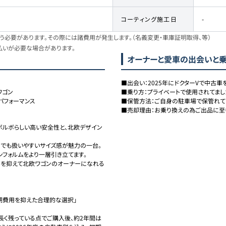
コーティング施工日
-
必要があります。その際には諸費用が発生します。（名義変更・車庫証明取得、等）
払いが必要な場合があります。
オーナーと愛車の出会いと
■出会い：2025年にドクターVで中古車を
ワゴン
■乗り方：プライベートで使用されてました
パフォーマンス
■保管方法：ご自身の駐車場で保管れてま
■売却理由：お乗り換えの為ご出品に至
た！！ボルボらしい高い安全性と、北欧デザイン
りでも扱いやすいサイズ感が魅力の一台。
フォルムをより一層引き立てます。

ストを抑えて北欧ワゴンのオーナーになれる
初期費用を抑えた合理的な選択」

長く残っている点でご購入後、約2年間は