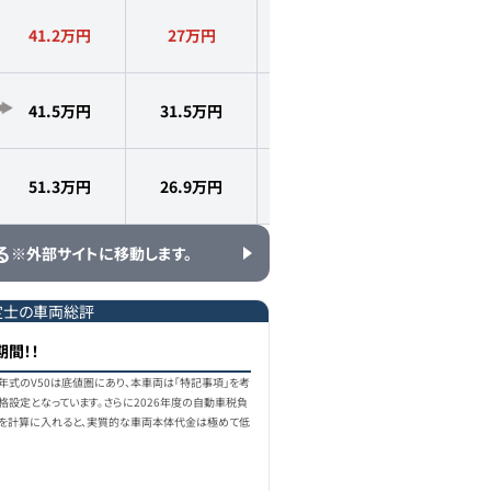
41.2万円
27
万円
2007
年式
12.5
万km
41.5万円
31.5
万円
2008
年式
8.7
万km
51.3万円
26.9
万円
2008
年式
8.8
万km
る
※外部サイトに移動します。
定士の車両総評
期間！！
の年式のV50は底値圏にあり、本車両は「特記事項」を考
格設定となっています。さらに2026年度の自動車税負
を計算に入れると、実質的な車両本体代金は極めて低