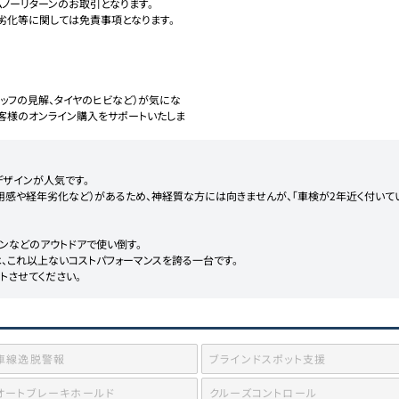
ノーリターンのお取引となります。

劣化等に関しては免責事項となります。

ッフの見解、タイヤのヒビなど）が気にな
客様のオンライン購入をサポートいたしま
ザインが人気です。

使用感や経年劣化など）があるため、神経質な方には向きませんが、「車検が2年近く付いて
ンなどのアウトドアで使い倒す。

、これ以上ないコストパフォーマンスを誇る一台です。

トさせてください。
車線逸脱警報
ブラインドスポット支援
オートブレーキホールド
クルーズコントロール