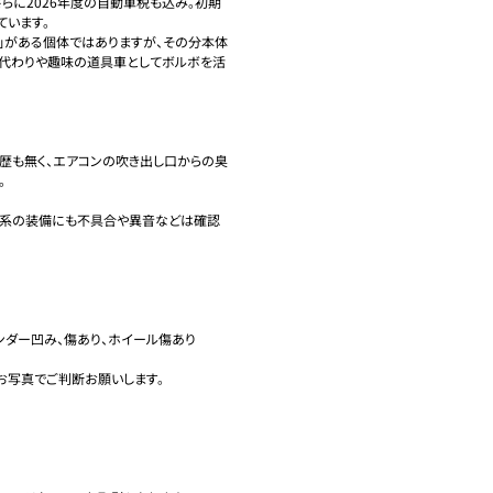
らに2026年度の自動車税も込み。初期
います。

」がある個体ではありますが、その分本体
駄代わりや趣味の道具車としてボルボを活
歴も無く、エアコンの吹き出し口からの臭


装系の装備にも不具合や異音などは確認
ンダー凹み、傷あり、ホイール傷あり

写真でご判断お願いします。
