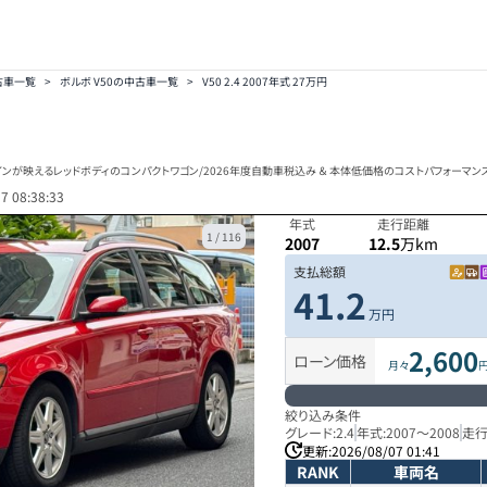
古車一覧
>
ボルボ V50の中古車一覧
>
V50 2.4 2007年式 27万円
ンが映えるレッドボディのコンパクトワゴン/2026年度自動車税込み ＆ 本体低価格のコストパフォーマン
7 08:38:33
年式
走行距離
1
/
116
2007
12.5
万km
支払総額
41.2
万円
2,600
ローン価格
月々
絞り込み条件
グレード:
2.4
年式:
2007
～
2008
走行
更新:
2026/08/07 01:41
RANK
車両名