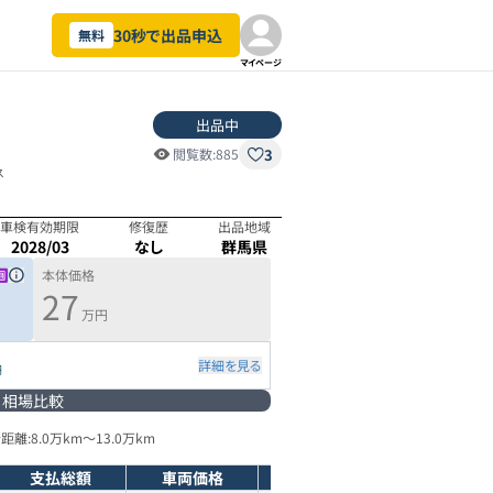
30秒で出品申込
無料
マイページ
出品中
3
閲覧数:
885
ス
車検有効期限
修復歴
出品地域
2028/03
なし
群馬県
本体価格
27
万円
詳細を見る
円
相場比較
距離:
8.0万km
～
13.0万km
支払総額
車両価格
年式
走行距離