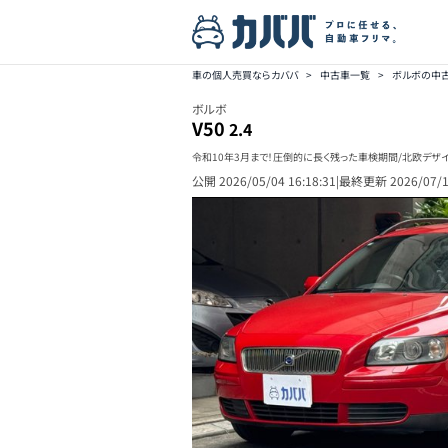
車の個人売買ならカババ
>
中古車一覧
>
ボルボの中
ボルボ
V50
2.4
令和10年3月まで！圧倒的に長く残った車検期間/北欧デザイ
公開
2026/05/04 16:18:31
|
最終更新
2026/07/1