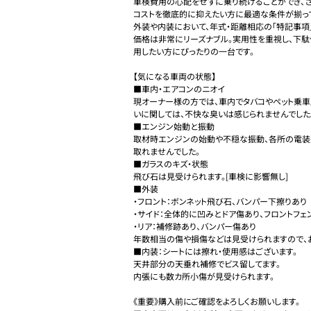
車検費用の心配をせずに乗り続けることができ、さ
コストを徹底的に抑えたい方に最適な条件が揃って
外装や内装において、年式・距離相応の「特記事項
価格は非常にリーズナブル。実用性を重視し、下
用したい方にぴったりの一台です。

【気になる車両の状態】

■車内・エアコンのニオイ

現オーナー様の方では、車内でタバコやペット乗車
いに関しては、不快な臭いは感じられませんでした。
■エンジン始動と振動

取材時エンジンの始動や不穏な振動、各所の電
取れませんでした。

■ガラスのキズ・状態

飛び石は見受けられます。[車検に影響無し]

■外装

・フロント：ボンネット飛び石、バンパー下擦りあり

・サイド：全体的に凹みとドア傷あり、フロントフェ
・リア：補修跡あり、バンパー傷あり

年数相当の傷や損傷などは見受けられますので、お
■内装：シートには擦れ・使用感はございます。

天井部分の天垂れ補修でビス留してます。

内張にも数カ所小傷が見受けられます。

《重要》購入前にご確認をよろしくお願いします。
