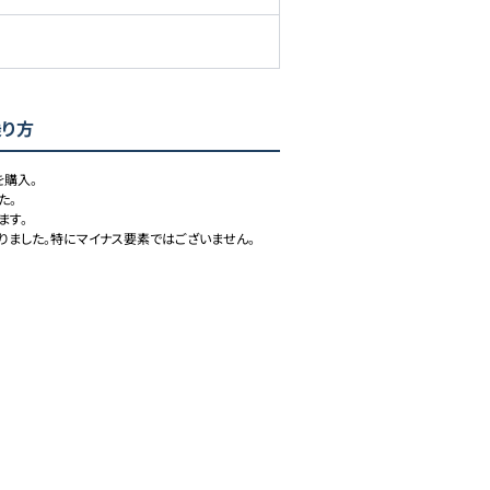
乗り方
購入。

。

す。

りました。特にマイナス要素ではございません。