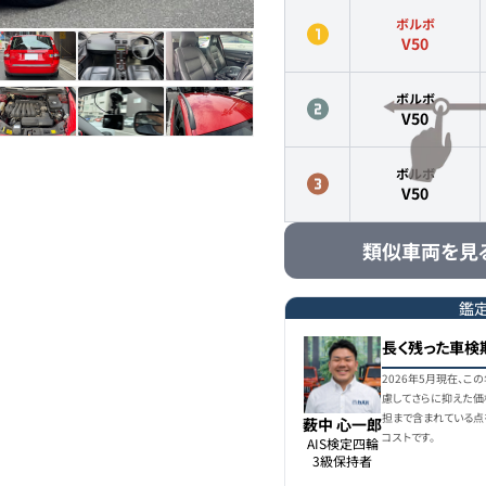
ボルボ
V50
ボルボ
V50
ボルボ
V50
類似車両を見
鑑
長く残った車検
2026年5月現在、こ
慮してさらに抑えた価
担まで含まれている点
薮中 心一郎
コストです。
AIS検定四輪

3級保持者