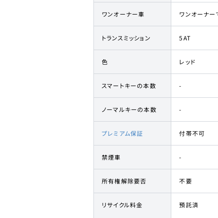
ワンオーナー車
ワンオーナー
トランスミッション
5AT
色
レッド
スマートキーの本数
-
ノーマルキーの本数
-
プレミアム保証
付帯不可
禁煙車
-
所有権解除要否
不要
リサイクル料金
預託済