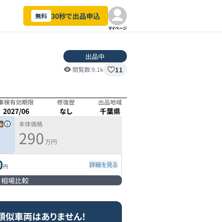
30秒で出品申込
無料
マイページ
出品中
11
閲覧数:
9.1k
車検有効期限
修復歴
出品地域
2027/06
なし
千葉県
本体価格
290
万円
0
詳細を見る
円
相場比較
類似車両はありません！