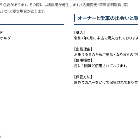
必要があります。その際には諸費用が発生します。（名義変更・車庫証明取得、等）
払いが必要な場合があります。
オーナーと愛車の出会いと
ド
【購入】

クホルダー
令和7年6月に中古で購入されております。
【出品理由】

お乗り換えのためご出品となりますので特
【使用頻度】

月に１回ほど使用されております。

【保管方法】

屋外でカバーをかけて保管されておりま
。
