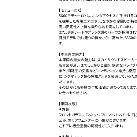
【モデューロX】

S660モデューロXは、ホンダアクセスが手掛ける
を採用した専用エアロや、しなやかな足回りが特徴
高い安定性と上質な乗り心地を両立しています。

また、専用シートやブラック調のパーツが採用され
特別モデルです。走りの質をさらに高めた、S66
す。

【本車両の魅力】

本車両の最大の魅力は、スカイサウンドスピーカー
も音楽が耳元までしっかりと届き、快適なドライブを
また、消耗品の交換などコンディション維持も徹底
に、シグマテック製の屋根パッドを装備しているため
だけます。

そのほかにも多数の付加価値が備わっております
い合わせください。

【車両状態】

⚫︎外装

フロントガラス、ボンネット、フロントバンパーに飛
凹み、左リアフェンダーに小傷がございます。

左ドアに板金塗装の可能性がございます。

⚫︎内装、におい
