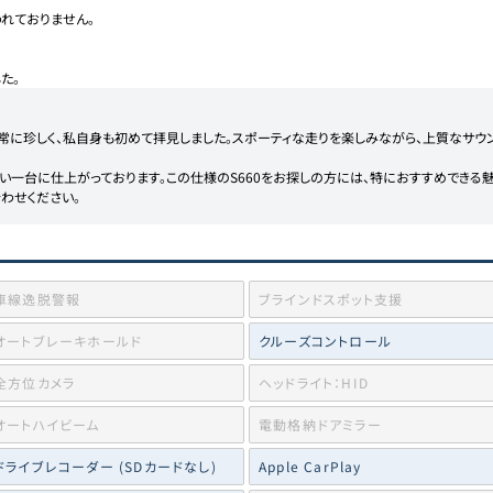
れておりません。

た。
常に珍しく、私自身も初めて拝見しました。スポーティな走りを楽しみながら、上質なサウ
一台に仕上がっております。この仕様のS660をお探しの方には、特におすすめできる魅
わせください。
車線逸脱警報
ブラインドスポット支援
オートブレーキホールド
クルーズコントロール
全方位カメラ
ヘッドライト：HID
オートハイビーム
電動格納ドアミラー
ドライブレコーダー (SDカードなし)
Apple CarPlay