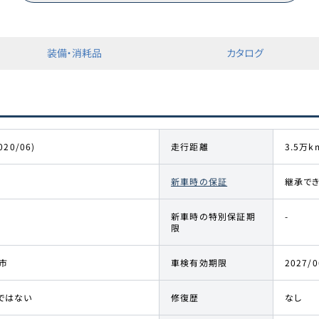
装備・消耗品
カタログ
020/06)
走行距離
3.5万k
新車時の保証
継承で
新車時の特別保証期
-
限
市
車検有効期限
2027/0
ではない
修復歴
なし