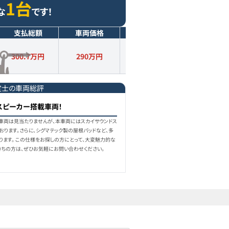
1台
な
です！
支払総額
車両価格
年式
走行距離
300.7万円
290
万円
2020
年式
3.5
万km
定士の車両総評
スピーカー搭載車両！
似車両は見当たりませんが、本車両にはスカイサウンドス
おります。さらに、シグマテック製の屋根パッドなど、多
ります。 この仕様をお探しの方にとって、大変魅力的な
持ちの方は、ぜひお気軽にお問い合わせください。