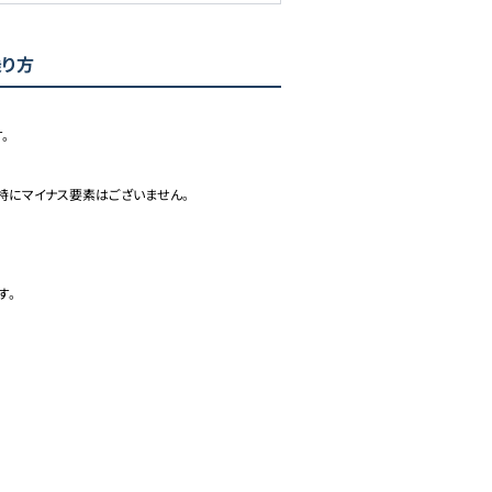
乗り方


にマイナス要素はございません。

す。