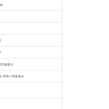
ドル
可
可
両ではない
ピングカーではない