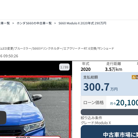
古車一覧
>
ホンダ S660の中古車一覧
>
S660 Modulo X 2020年式 290万円
ED変更/ブルーミラー/S660ドリンクホルダー/エアクリーナーR7.6交換/サンシェード
6 09:50:26
年式
走行距離
1
/
99
2020
3.5
万km
支払総額
300.7
万円
20,10
ローン価格
月々
絞り込み条件
グレード:
Modulo X
中古車市場に