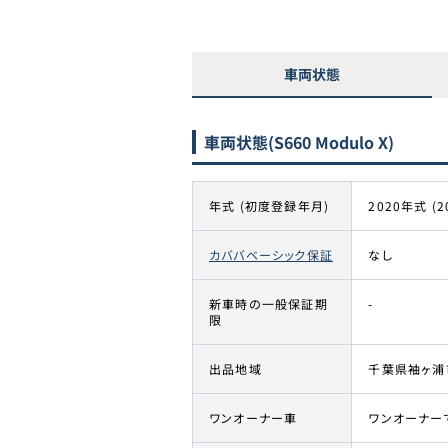
車両状態
車両状態
(S660 Modulo X)
年式 (初度登録年月)
2020年式 (2
カババベーシック保証
なし
新車時の一般保証期
-
限
出品地域
千葉県袖ヶ浦
ワンオーナー車
ワンオーナー