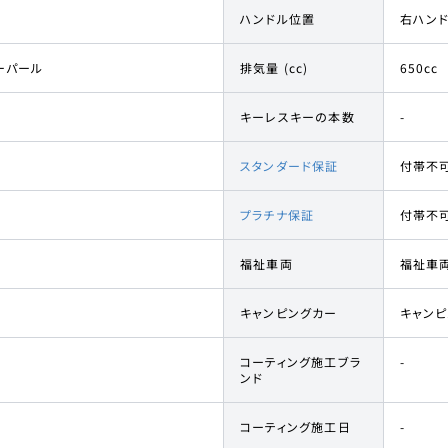
ハンドル位置
右ハン
ーパール
排気量 (cc)
650cc
キーレスキーの本数
-
スタンダード保証
付帯不
プラチナ保証
付帯不
福祉車両
福祉車
キャンピングカー
キャン
コーティング施工ブラ
-
ンド
コーティング施工日
-