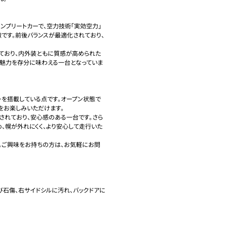
コンプリートカーで、空力技術「実効空力」
です。前後バランスが最適化されており、
ており、内外装ともに質感が高められた
0の魅力を存分に味わえる一台となっていま
を搭載している点です。オープン状態で
お楽しみいただけます。

されており、安心感のある一台です。さら
、幌が外れにくく、より安心して走行いた
。ご興味をお持ちの方は、お気軽にお問
び石傷、右サイドシルに汚れ、バックドアに