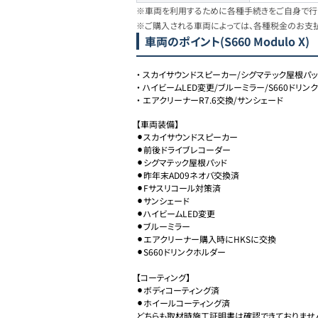
※車両を利用するために各種手続きをご自身で行う
※ご購入される車両によっては、各種税金のお支
車両のポイント
(S660 Modulo X)
・
スカイサウンドスピーカー/シグマテック屋根パッ
・
ハイビームLED変更/ブルーミラー/S660ドリン
・
エアクリーナーR7.6交換/サンシェード
【車両装備】

⚫︎スカイサウンドスピーカー

⚫︎前後ドライブレコーダー

⚫︎シグマテック屋根パッド

⚫︎昨年末AD09ネオバ交換済

⚫︎Fサスリコール対策済

⚫︎サンシェード

⚫︎ハイビームLED変更

⚫︎ブルーミラー

⚫︎エアクリーナー購入時にHKSに交換

⚫︎S660ドリンクホルダー

【コーティング】

⚫︎ボディコーティング済

⚫︎ホイールコーティング済 

どちらも取材時施工証明書は確認できておりません