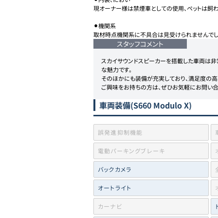
現オーナー様は禁煙車としての使用、ペットは飼わ
⚫︎機関系

取材時点機関系に不具合は見受けられませんでし
スタッフコメント
スカイサウンドスピーカーを搭載した車両は非
な魅力です。

そのほかにも装備が充実しており、満足度の高い
ご興味をお持ちの方は、ぜひお気軽にお問い合
車両装備
(S660 Modulo X)
誤発進抑制機能
電動パーキングブレーキ
バックカメラ
オートライト
カーナビ