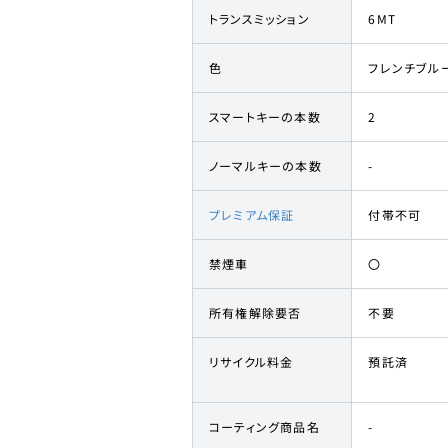
トランスミッション
6MT
色
フレンチブル
スマートキーの本数
2
ノーマルキーの本数
-
プレミアム保証
付帯不可
禁煙車
〇
所有権解除要否
不要
リサイクル料金
預託済
コーティング商品名
-