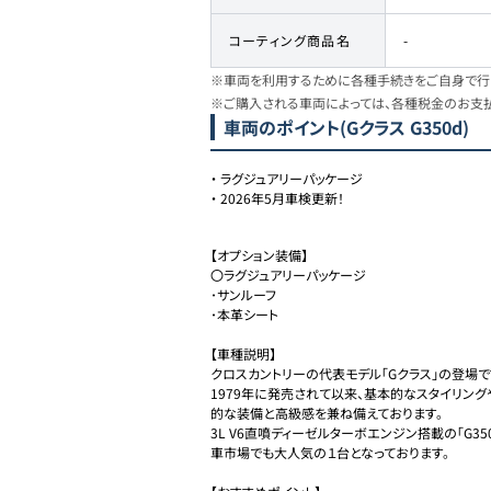
コーティング商品名
-
※車両を利用するために各種手続きをご自身で行う
※ご購入される車両によっては、各種税金のお支
車両のポイント
(Gクラス G350d)
・
ラグジュアリーパッケージ
・
2026年5月車検更新！
【オプション装備】

〇ラグジュアリーパッケージ

･サンルーフ

･本革シート

【車種説明】

クロスカントリーの代表モデル「Gクラス」の登場です
1979年に発売されて以来、基本的なスタイリン
的な装備と高級感を兼ね備えております。

3L V6直噴ディーゼルターボエンジン搭載の「G
車市場でも大人気の１台となっております。
