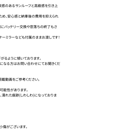
放感のあるサンルーフと高級感を引き上
るため、安心感と納車後の費用を抑えられ
間にバッテリー交換や窓落ちの終了もさ
ナーミラーなども付属のままお渡しです！

がるように傾いております。

気になる方はお問い合わせにてお聞きくだ
載動画をご参考ください。

能性があります。

、濡れた痕跡(しわしわ)になっておりま
傷がございます。
