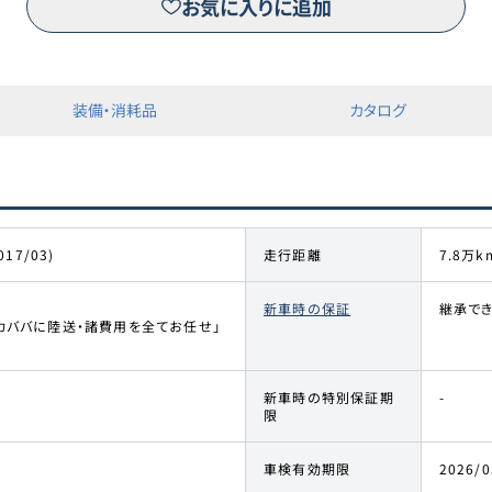
お気に入りに追加
※三菱オートリース（株）が運営するピタクルサイトへ移動します。
装備・消耗品
カタログ
017/03)
走行距離
7.8万k
新車時の保証
継承で
カババに陸送・諸費用を全てお任せ」
新車時の特別保証期
-
限
車検有効期限
2026/0