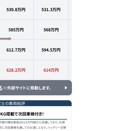
539.8万円
531.3
万円
2017
年式
7.9
万km
585万円
568
万円
2017
年式
7.8
万km
612.7万円
594.5
万円
2017
年式
7.1
万km
628.2万円
614
万円
2017
年式
7.8
万km
る
※外部サイトに移動します。
定士の車両総評
PKG搭載で次回車検付き！
古車市場の類似車両は624万円程から流通しており、お買
5月に次回車検を通してのお渡しとなり、バッテリー交換