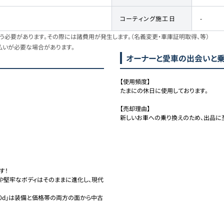
コーティング施工日
-
必要があります。その際には諸費用が発生します。（名義変更・車庫証明取得、等）
払いが必要な場合があります。
オーナーと愛車の出会いと
【使用頻度】

たまにの休日に使用しております。

【売却理由】

新しいお車への乗り換えのため、出品に
！

グや堅牢なボディはそのままに進化し、現代
350d」は装備と価格帯の両方の面から中古