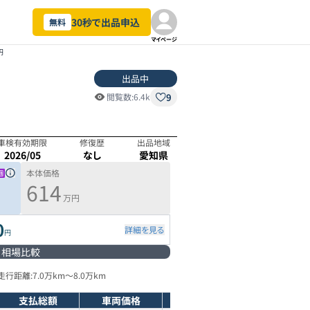
30秒で出品申込
無料
マイページ
円
出品中
9
閲覧数:
6.4k
車検有効期限
修復歴
出品地域
2026/05
なし
愛知県
本体価格
614
万円
0
詳細を見る
円
相場比較
走行距離:
7.0万km
～
8.0万km
支払総額
車両価格
年式
走行距離