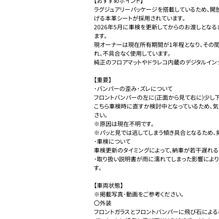
【おすすめポイント】

ラグジュアリーパッケージを搭載しているため、開
げる本革シートが採用されています。

2026年5月に車検を更新してからのお渡しとな
ます。

現オーナーは現在所有期間が1年程となり、その
れ、不具合なく使用しています。

純正のフロアマットやドラレコ内蔵のデジタルイン
【重要】

･バンパーの歪み･ズレについて

フロントバンパーの左に(正面から見て右に)少し下
こちら車検時に直すか検討中となっているため、
さい。

※原因は現在不明です。

※パッと見では逃してしまう傾き具合となるため、掲
･車検について

車検更新のタイミングによって、納車が若干遅れる可
･取り扱い説明書が雨に濡れてしまった影響により
す。

【車両状態】

※掲載写真･動画をご参考ください。

〇外装

フロントガラスとフロントバンパーに飛び石による小