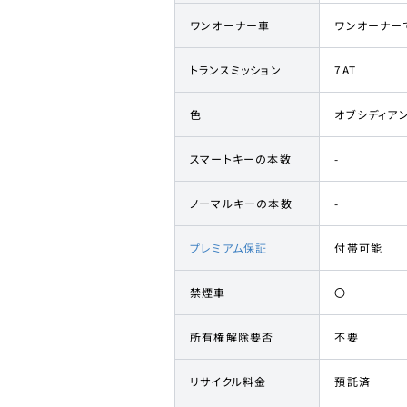
ワンオーナー車
ワンオーナー
トランスミッション
7AT
色
オブシディア
スマートキーの本数
-
ノーマルキーの本数
-
プレミアム保証
付帯可能
禁煙車
〇
所有権解除要否
不要
リサイクル料金
預託済