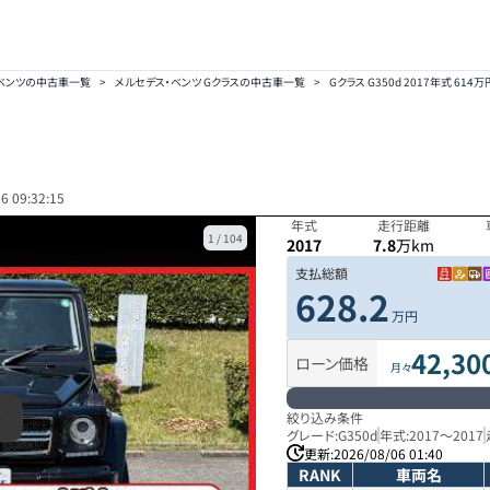
ベンツの中古車一覧
>
メルセデス・ベンツ Gクラスの中古車一覧
>
Gクラス G350d 2017年式 614万
6 09:32:15
年式
走行距離
1
/
104
2017
7.8
万km
支払総額
628.2
万円
42,30
ローン価格
月々
絞り込み条件
グレード:
G350d
年式:
2017
～
2017
更新:
2026/08/06 01:40
RANK
車両名