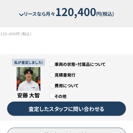
120,400
リースなら月々
円(税込)
120,400円（税込）
69回
5年9ヶ月
私が査定しました!
車両の状態・付属品について
見積書発行
8,307,600円（税込）
費用について
1,000円
安藤 大智
その他
カババリースについて詳しくは
こちら
査定したスタッフに問い合わせる
リースのお申し込みはこちら