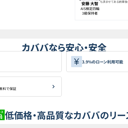
も済ませてある納車後
安藤 大智
AIS検定四輪

3級保持者
カババなら安心・安全
3.9%のローン利用可能
を無料で保証
低価格・高品質なカババのリー