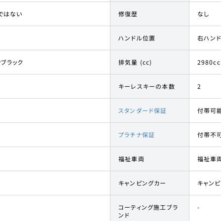
ではない
修復歴
なし
ハンドル位置
右ハン
ンブラック
排気量 (cc)
2980cc
キーレスキーの本数
2
スタンダード保証
付帯可
プラチナ保証
付帯不
福祉車両
福祉車
キャンピングカー
キャン
コーティング施工ブラ
-
ンド