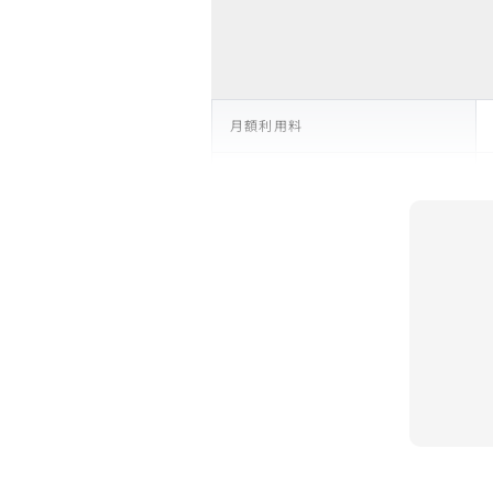
月額利用料
支払い回数
リース期間
支払総額
残価