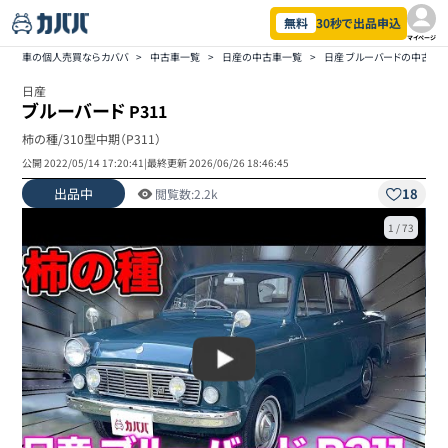
無料
30秒で出品申込
マイページ
車の個人売買ならカババ
>
中古車一覧
>
日産の中古車一覧
>
日産 ブルーバードの中古車
日産
ブルーバード
P311
柿の種/310型中期（P311）
公開
2022/05/14 17:20:41
|
最終更新
2026/06/26 18:46:45
出品中
18
閲覧数:
2.2k
1
/
73