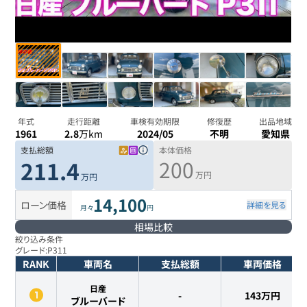
年式
走行距離
車検有効期限
修復歴
出品地域
1961
2.8
万km
2024/05
不明
愛知県
支払総額
本体価格
200
211.4
万円
万円
14,100
ローン価格
詳細を見る
月々
円
相場比較
絞り込み条件
グレード:
P311
RANK
車両名
支払総額
車両価格
日産
-
143
万円
ブルーバード