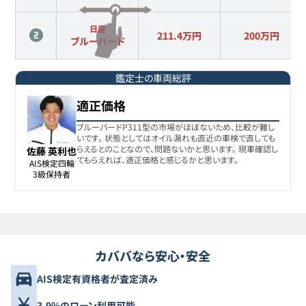
日産
211.4万円
200
万円
ブルーバード
鑑定士の車両総評
適正価格
ブルーバードP311型の市場がほぼないため、比較が難し
いです。 状態としてはオイル漏れも直近の車検で直しても
らえるとのことなので、問題ないかと思います。 現車確認し
佐藤 英利也
てもらえれば、適正価格と感じるかと思います。
AIS検定四輪

3級保持者
カババなら安心・安全
AIS検定有資格者が査定済み
3.9%のローン利用可能