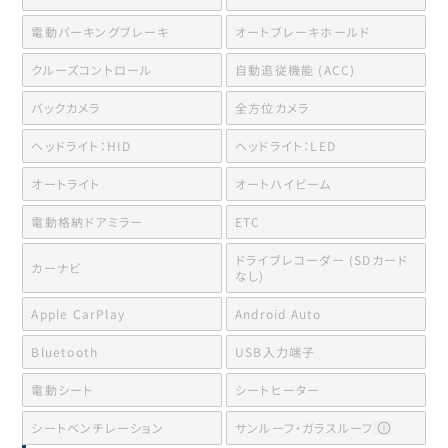
電動パーキングブレーキ
オートブレーキホールド
クルーズコントロール
自動追従機能 (ACC)
バックカメラ
全方位カメラ
ヘッドライト：HID
ヘッドライト：LED
オートライト
オートハイビーム
電動格納ドアミラー
ETC
ドライブレコーダー (SDカード
カーナビ
なし)
Apple CarPlay
Android Auto
Bluetooth
USB入力端子
電動シート
シートヒーター
シートベンチレーション
サンルーフ・ガラスルーフ