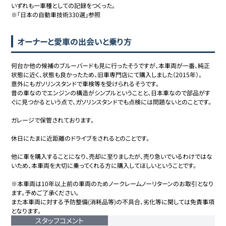
いずれも一車種としての記録をつくった。

※「日本の自動車技術330選」参照
オーナーと愛車の出会いと乗り方
何台か他の候補のブルーバードも見に行ったそうですが、本車両が一番、純正
状態に近く、状態も良かったため、旧車専門店にて購入しました（2015年）。

意外にもガソリンスタンドで車検等を受けられるそうです。

昔の車なのでエンジンの構造がシンプルということと、日本車なので部品がす
ぐに見つかるという点で、ガソリンスタンドでも点検には問題ないとのことです。

ガレージで保管されております。

休日にたまに近距離のドライブをされるとのことです。

他に車を購入することになり、売却に至りましたが、売り急いでいるわけではな
いため、本車両を大切に乗ってくれる方に購入してほしいということです。

※本車両は10年以上前の車両のためノークレームノーリターンのお取引となり
ます。予めご了承ください。

また本車両に対する予防整備(消耗品等)の不具合、劣化等に関しては免責事項
となります。
スタッフコメント