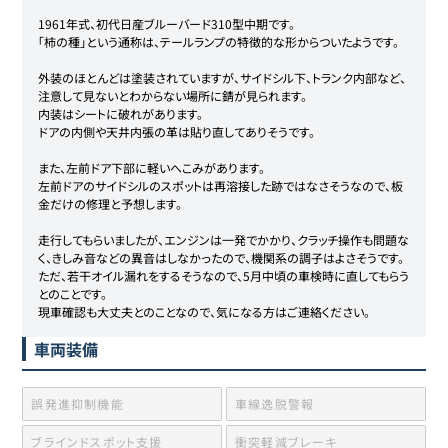
1961年式、初代日産ブルーバード310型中期です。

「柿の種」という通称は、テールランプの特徴的な形からついたようです。

外装のほとんどは塗装されていますが、サイドシル下、トランク内部など、
注意して見ないとわからない場所に錆が見られます。

内装はシートに破れがあります。

ドアの内側や天井内張の革は貼り直してありそうです。

また、左前ドア下部に軽いへこみがあります。

左前ドアのサイドシルのスポットは再溶接した跡ではなさそうなので、板
金だけの修理と予想します。

走行してもらいましたが、エンジンは一発でかかり、クラッチ操作も問題な
く、きしみ音などの異音はしなかったので、機関系の調子はよさそうです。

ただ、若干オイル漏れをするそうなので、5月中頃の車検時に直してもらう
とのことです。

現車確認も大丈夫とのことなので、気になる方はご連絡ください。
車両装備
誤発進抑制機能
車線逸脱警報
ブラインドスポット支援
衝突軽減ブレーキ