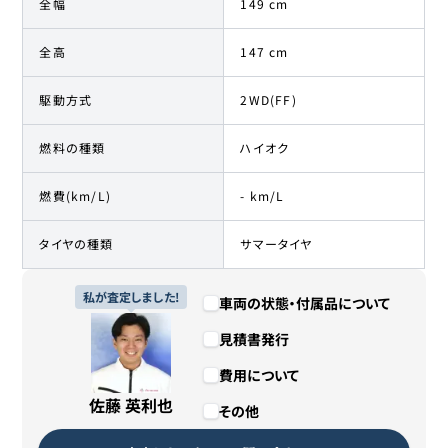
全幅
149 cm
全高
147 cm
駆動方式
2WD(FF)
燃料の種類
ハイオク
燃費(km/L)
- km/L
タイヤの種類
サマータイヤ
私が査定しました!
車両の状態・付属品について
見積書発行
費用について
佐藤 英利也
その他