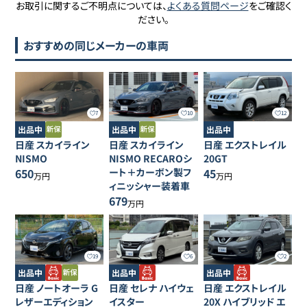
お取引に関するご不明点については、
よくある質問ページ
をご確認く
ださい。
おすすめの同じメーカーの車両
7
10
12
出品中
出品中
出品中
日産
スカイライン
日産
スカイライン
日産
エクストレイル
NISMO
NISMO RECAROシ
20GT
650
ート＋カーボン製フ
45
万円
万円
ィニッシャー装着車
679
万円
19
6
2
出品中
出品中
出品中
日産
ノートオーラ
G
日産
セレナ
ハイウェ
日産
エクストレイル
レザーエディション
イスター
20X ハイブリッド エ