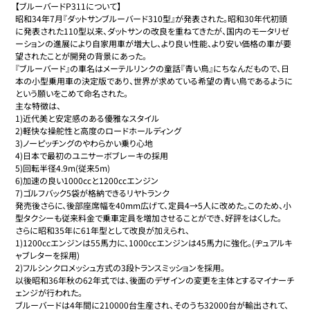
【ブルーバードP311について】

昭和34年7月『ダットサンブルーバード310型』が発表された。昭和30年代初頭
に発表された110型以来、ダットサンの改良を重ねてきたが、国内のモータリゼ
ーションの進展により自家用車が増大し、より良い性能、より安い価格の車が要
望されたことが開発の背景にあった。

『ブルーバード』の車名はメーテルリンクの童話『青い鳥』にちなんだもので、日
本の小型乗用車の決定版であり、世界が求めている希望の青い鳥であるように
という願いをこめて命名された。

主な特徴は、

1)近代美と安定感のある優雅なスタイル

2)軽快な操舵性と高度のロードホールディング

3)ノーピッチングのやわらかい乗り心地

4)日本で最初のユニサーボブレーキの採用

5)回転半径4.9m(従来5m)

6)加速の良い1000ccと1200ccエンジン

7)ゴルフバック5袋が格納できるリヤトランク

発売後さらに、後部座席幅を40mm広げて、定員4→5人に改めた。このため、小
型タクシーも従来料金で乗車定員を増加させることができ、好評をはくした。

さらに昭和35年に61年型として改良が加えられ、

1)1200ccエンジンは55馬力に、1000ccエンジンは45馬力に強化。(ヂュアルキ
ャブレターを採用)

2)フルシンクロメッシュ方式の3段トランスミッションを採用。

以後昭和36年秋の62年式では、後面のデザインの変更を主体とするマイナーチ
ェンジが行われた。

ブルーバードは4年間に210000台生産され、そのうち32000台が輸出されて、