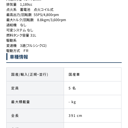
排気量	1,189cc

点火系	蓄電池　点火コイル式

最高出力/回転数	55PS/4,800rpm

最大トルク/回転数	8.8kgm/3,600rpm

過給機	なし

可変システム	なし

燃料タンク容量	31L

駆動系	

変速機	3速(フルシンクロ)

駆動方式	ＦＲ
車種情報
国産/輸入(正規・並行)
国産車
定員
5 名
最大積載量
- kg
全長
391 cm