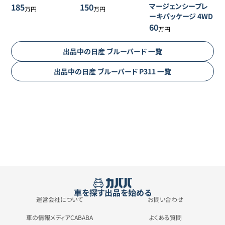
185
150
マージェンシーブレ
万円
万円
ーキパッケージ 4WD
60
万円
出品中の
日産
ブルーバード
一覧
出品中の
日産
ブルーバード
P311
一覧
車を探す
出品を始める
運営会社について
お問い合わせ
車の情報メディアCABABA
よくある質問