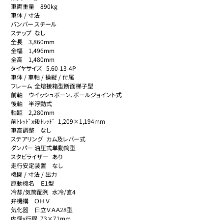
車両重量	890kg

車体 / 寸法	

バンパー	スチール

ステップ	なし

全長	3,860mm

全幅	1,496mm

全高	1,480mm

タイヤサイズ	5.60-13-4P

車体 / 車軸 / 操縦 / 付属	

フレーム	全熔接箱型断面梯子型

前軸	ウイッシュボーン、ボールジョイント式

後軸	半浮動式

軸距	2,280mm

前ﾄﾚｯﾄﾞx後ﾄﾚｯﾄﾞ	1,209×1,194mm

車高調整	なし

ステアリング	カム及レバー式

ダンパー	油圧式単動筒型

スタビライザー	あり

走行安定装置	なし

機関 / 寸法 / 出力	

原動機名	Ｅ1型

冷却/気筒配列	水冷/直4

弁機構	ＯＨＶ

気化器	日立ＶＡＡ28型

内径x行程	73×71mm
