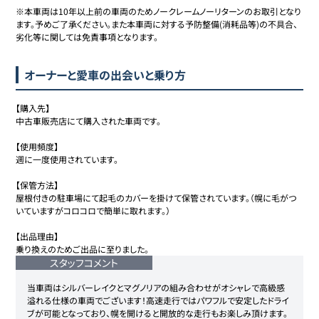
※本車両は10年以上前の車両のためノークレームノーリターンのお取引となり
ます。予めご了承ください。また本車両に対する予防整備(消耗品等)の不具合、
オーナーと愛車の出会いと乗り方
【購入先】

中古車販売店にて購入された車両です。

【使用頻度】

週に一度使用されています。

【保管方法】

屋根付きの駐車場にて起毛のカバーを掛けて保管されています。（幌に毛がつ
いていますがコロコロで簡単に取れます。）

【出品理由】

乗り換えのためご出品に至りました。
スタッフコメント
当車両はシルバーレイクとマグノリアの組み合わせがオシャレで高級感
溢れる仕様の車両でございます！高速走行ではパワフルで安定したドライ
ブが可能となっており、幌を開けると開放的な走行もお楽しみ頂けます。