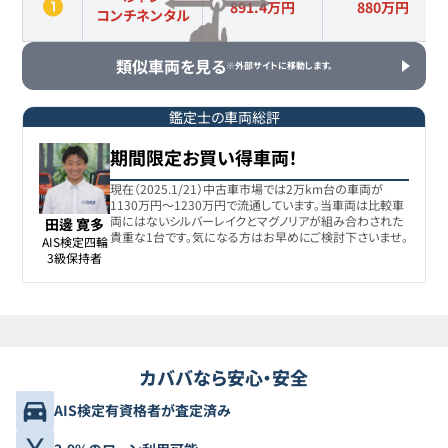
891.4万円
880
万円
コンチネンタル
類似車両を見る
※外部サイトに移動します。
鑑定士の車両総評
期間限定お買い得車両！
現在（2025.1/21）中古車市場では2万km台の車両が
1130万円～1230万円で流通しています。当車両は比較車
両にはないシルバーレイクとマグノリアが組み合わされた
田邊 寛多
貴重な1台です。気になる方はお早めにご検討下さいませ。
AIS検定四輪

3級保持者
カババなら安心・安全
AIS検定有資格者が査定済み