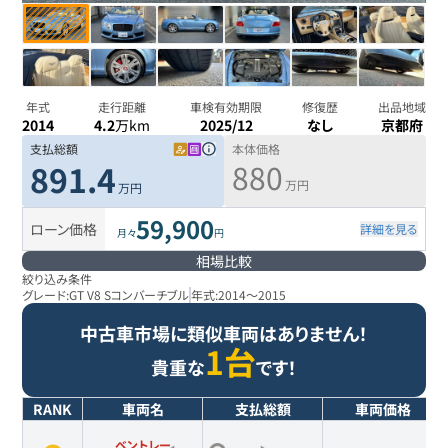
年式
走行距離
車検有効期限
修復歴
出品地域
2014
4.2
万km
2025/12
なし
京都府
支払総額
本体価格
880
891.4
万円
万円
59,900
ローン価格
詳細を見る
月々
円
相場比較
絞り込み条件
グレード:
GT V8 Sコンバーチブル
年式:
2014
～
2015
中古車市場に類似車両はありません！
1台
貴重な
です！
RANK
車両名
支払総額
車両価格
ベントレー