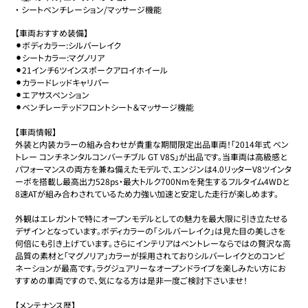
・
シートベンチレーション/マッサージ機能
【車両おすすめ装備】

⚫︎ボディカラー:シルバーレイク

⚫︎シートカラー:マグノリア

⚫︎21インチ6ツインスポークアロイホイール

⚫︎カラードレッドキャリパー

⚫︎エアサスペンション

⚫︎ベンチレーテッドフロントシート＆マッサージ機能

【車両情報】

外装と内装カラーの組み合わせが貴重な期間限定出品車両！「2014年式 ベン
トレー コンチネンタルコンバーチブル GT V8S」が出品です。当車両は高級感と
パフォーマンスの両方を兼ね備えたモデルで、エンジンは4.0リッターV8ツインタ
ーボを搭載し最高出力528ps・最大トルク700Nmを発生するフルタイム4WDと
8速ATが組み合わされているため力強い加速と安定した走行が楽しめます。

外観はエレガントで特にオープンモデルとしての魅力を最大限に引き立たせる
デザインとなっています。ボディカラーの「シルバーレイク」は見た目の美しさを
何倍にも引き上げています。さらにインテリアはベントレーならではの贅沢な高
品質の素材と「マグノリア」カラーが採用されておりシルバーレイクとのコンビ
ネーションが最高です。ラグジュアリーなオープンドライブを楽しみたい方にお
すすめの車両ですので、気になる方は是非一度ご検討下さいませ！

【メンテナンス歴】
