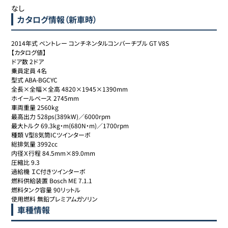
なし
カタログ情報（新車時）
2014年式 ベントレー コンチネンタルコンバーチブル GT V8S

【カタログ値】

ドア数 2ドア

乗員定員 4名

型式 ABA-BGCYC

全長×全幅×全高 4820×1945×1390mm

ホイールベース 2745mm

車両重量 2560kg

最高出力 528ps(389kW)／6000rpm

最大トルク 69.3kg・m(680N・m)／1700rpm

種類 V型8気筒ICツインターボ

総排気量 3992cc

内径Ｘ行程 84.5mm×89.0mm

圧縮比 9.3

過給機 ＩＣ付きツインターボ

燃料供給装置 Bosch ME 7.1.1

燃料タンク容量 90リットル

使用燃料 無鉛プレミアムガソリン
車種情報