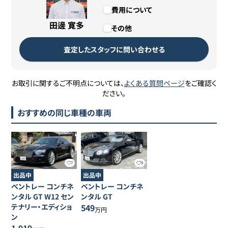
費用について
田邊 寛多
その他
査定したスタッフに問い合わせる
お取引に関するご不明点については、
よくある質問ページ
をご確認く
ださい。
おすすめの同じ車種の車両
7
9
出品中
出品中
ベントレー
コンチネ
ベントレー
コンチネ
ンタル
GT W12 セン
ンタル
GT
テナリー・エディショ
549
万円
ン
1,919