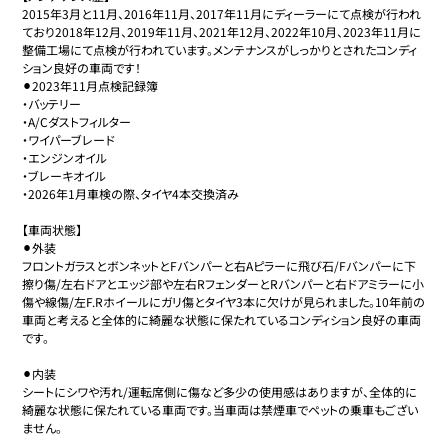
2015年3月と11月、2016年11月、2017年11月にディーラーにて点検が行われ
ており2018年12月、2019年11月、2021年12月、2022年10月、2023年11月に
整備工場にて点検が行われています。メンテナンスがしっかりとされたコンディ
ション良好の車両です！

⚫︎2023年11月点検記録簿

・バッテリー

・A/Cダストフィルター

・ワイパーブレード

・エンジンオイル

・ブレーキオイル

・2026年1月車検の際、タイヤ4本交換済み

【車両状態】

⚫︎外装

フロントガラスとボンネットとFバンパーと右Aピラーに飛び石/Fバンパーに下
擦り傷/左右ドアとエッジ部や左右RフェンダーとRバンパーと右ドアミラーに小
傷や線傷/左F.Rホイールにガリ傷とタイヤ3本に欠けが見られました。10年前の
車両と考えると全体的に綺麗な状態に保たれているコンディション良好の車両
です。

⚫︎内装

シートにシワや汚れ/運転席側に傷など多少の使用感はありますが、全体的に
綺麗な状態に保たれている車両です。当車両は禁煙車でペットの乗車もござい
ません。
