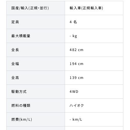
国産/輸入(正規・並行)
輸入車(正規輸入車)
定員
4 名
最大積載量
- kg
全長
482 cm
全幅
194 cm
全高
139 cm
駆動方式
4WD
燃料の種類
ハイオク
燃費(km/L)
- km/L