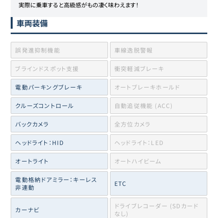
実際に乗車すると高級感がもの凄く味わえます！
車両装備
誤発進抑制機能
車線逸脱警報
ブラインドスポット支援
衝突軽減ブレーキ
電動パーキングブレーキ
オートブレーキホールド
クルーズコントロール
自動追従機能 (ACC)
バックカメラ
全方位カメラ
ヘッドライト：HID
ヘッドライト：LED
オートライト
オートハイビーム
電動格納ドアミラー：キーレス
ETC
非連動
ドライブレコーダー (SDカード
カーナビ
なし)