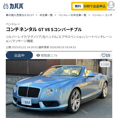
無料
30秒で出品申込
マイページ
車の個人売買ならカババ
>
中古車一覧
>
ベントレーの中古車一覧
>
ベントレー コンチネ
ベントレー
コンチネンタル
GT V8 Sコンバーチブル
シルバーレイク/マグノリア/左ハンドル/エアサスペンション/シートベンチレーシ
ョン/マッサージ機能
公開
2025/01/21 14:20:01
|
最終更新
2026/08/10 18:54:52
出品中
15
閲覧数:
1.7k
1
/
116