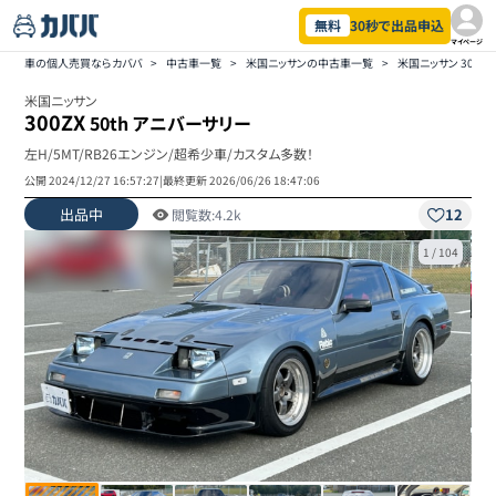
無料
30秒で出品申込
マイページ
車の個人売買ならカババ
>
中古車一覧
>
米国ニッサンの中古車一覧
>
米国ニッサン 300
米国ニッサン
300ZX
50th アニバーサリー
左H/5MT/RB26エンジン/超希少車/カスタム多数！
公開
2024/12/27 16:57:27
|
最終更新
2026/06/26 18:47:06
出品中
12
閲覧数:
4.2k
1
/
104