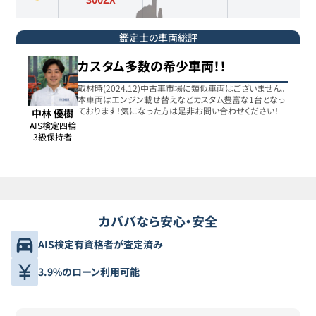
鑑定士の車両総評
カスタム多数の希少車両！！
取材時(2024.12)中古車市場に類似車両はございません。
本車両はエンジン載せ替えなどカスタム豊富な1台となっ
ております！気になった方は是非お問い合わせください！
中林 優樹
AIS検定四輪

3級保持者
カババなら安心・安全
AIS検定有資格者が査定済み
3.9%のローン利用可能