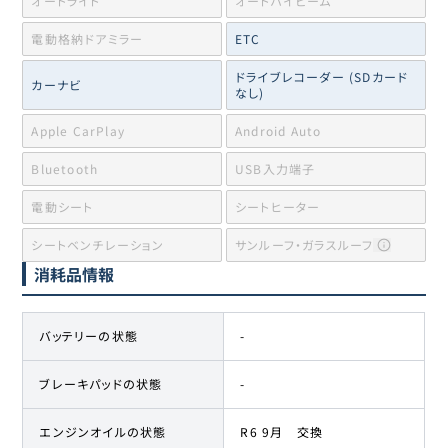
オートライト
オートハイビーム
電動格納ドアミラー
ETC
ドライブレコーダー (SDカード
カーナビ
なし)
Apple CarPlay
Android Auto
Bluetooth
USB入力端子
電動シート
シートヒーター
シートベンチレーション
サンルーフ・ガラスルーフ
消耗品情報
バッテリーの状態
-
ブレーキパッドの状態
-
エンジンオイルの状態
R6 9月 交換