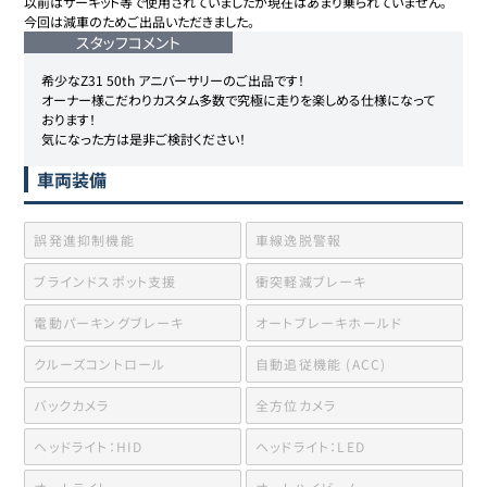
以前はサーキット等で使用されていましたが現在はあまり乗られていません。

今回は減車のためご出品いただきました。
スタッフコメント
希少なZ31 50th アニバーサリーのご出品です！

オーナー様こだわりカスタム多数で究極に走りを楽しめる仕様になって
おります！

気になった方は是非ご検討ください！
車両装備
誤発進抑制機能
車線逸脱警報
ブラインドスポット支援
衝突軽減ブレーキ
電動パーキングブレーキ
オートブレーキホールド
クルーズコントロール
自動追従機能 (ACC)
バックカメラ
全方位カメラ
ヘッドライト：HID
ヘッドライト：LED