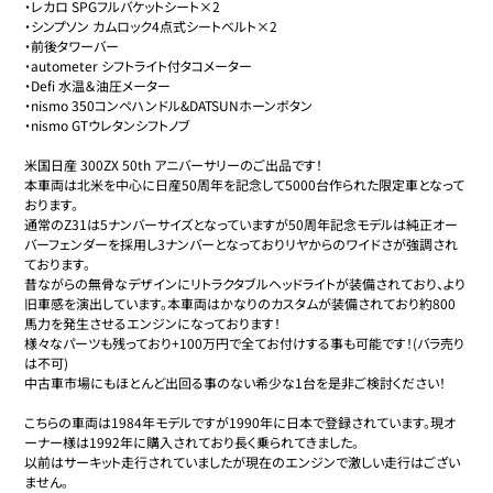
・レカロ SPGフルバケットシート×2

・シンプソン カムロック4点式シートベルト×2

・前後タワーバー

・autometer シフトライト付タコメーター

・Defi 水温＆油圧メーター

・nismo 350コンペハンドル&DATSUNホーンボタン

・nismo GTウレタンシフトノブ

米国日産 300ZX 50th アニバーサリーのご出品です！

本車両は北米を中心に日産50周年を記念して5000台作られた限定車となって
おります。

通常のZ31は5ナンバーサイズとなっていますが50周年記念モデルは純正オー
バーフェンダーを採用し3ナンバーとなっておりリヤからのワイドさが強調され
ております。

昔ながらの無骨なデザインにリトラクタブルヘッドライトが装備されており、より
旧車感を演出しています。本車両はかなりのカスタムが装備されており約800
馬力を発生させるエンジンになっております！

様々なパーツも残っており+100万円で全てお付けする事も可能です！(バラ売り
は不可)

中古車市場にもほとんど出回る事のない希少な1台を是非ご検討ください！

こちらの車両は1984年モデルですが1990年に日本で登録されています。現オ
ーナー様は1992年に購入されており長く乗られてきました。

以前はサーキット走行されていましたが現在のエンジンで激しい走行はござい
ません。
