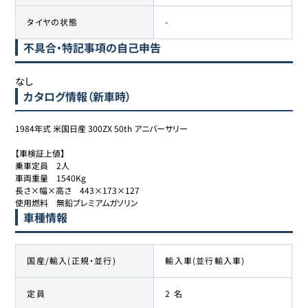
タイヤの状態
-
不具合・特記事項の自己申告
なし
カタログ情報（新車時）
1984年式 米国日産 300ZX 50th アニバーサリー

【車検証上値】

乗車定員　2人

車両重量　1540Kg

長さ×幅×高さ　443×173×127

使用燃料　無鉛プレミアムガソリン
車種情報
国産/輸入(正規・並行)
輸入車(並行輸入車)
定員
2 名