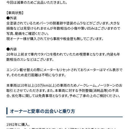
今回は減車のためご出品いただきました。

【車両状態】

●外装

全塗装されているためパーツの脱着跡や塗装のムラなどがございます。大きな
損傷などは見受けられませんが年数相当の小傷や薄い凹みはございますので
写真、動画をご確認ください。

現オーナー様が購入されてから事故や板金歴も無しでございます。

●内装

20年以上前まで車内でタバコを吸われていたため喫煙車となります。内装も年
数相当のスレなどはございます。

エンジン載せ替えの際にメーターもリセットされておりメーターはマイル表示で
す。そのため走行距離は不明になります。

本車両は10年以上(10万km以上)の車両のためノークレーム、ノーリターンのお
取引とさせていただきます。また、本車両に対する予防整備(消耗品等)の不具
オーナーと愛車の出会いと乗り方
1992年に購入。
