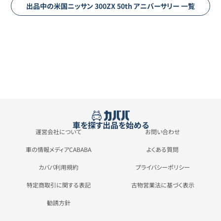
出品中の
米国ニッサン
300ZX
50th アニバーサリー
一覧
車を探す
出品を始める
運営会社について
お問い合わせ
車の情報メディアCABABA
よくある質問
カババ利用規約
プライバシーポリシー
特定商取引に関する表記
古物営業法に基づく表示
勧誘方針