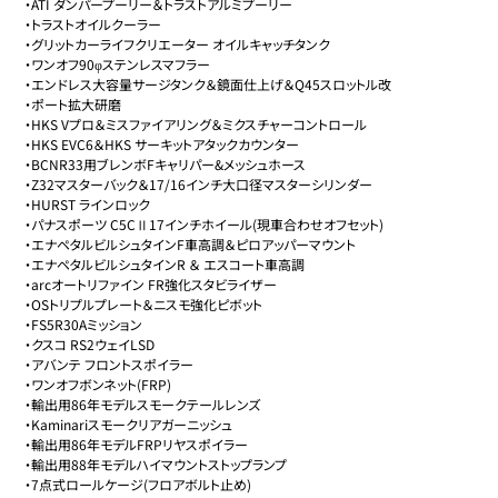
・ATI ダンパープーリー＆トラストアルミプーリー

・トラストオイルクーラー

・グリットカーライフクリエーター オイルキャッチタンク

・ワンオフ90φステンレスマフラー

・エンドレス大容量サージタンク＆鏡面仕上げ＆Q45スロットル改

・ポート拡大研磨

・HKS Vプロ＆ミスファイアリング＆ミクスチャーコントロール

・HKS EVC6＆HKS サーキットアタックカウンター

・BCNR33用ブレンボFキャリパー&メッシュホース

・Z32マスターバック＆17/16インチ大口径マスターシリンダー

・HURST ラインロック

・パナスポーツ C5CⅡ17インチホイール(現車合わせオフセット)

・エナペタルビルシュタインF車高調＆ピロアッパーマウント

・エナペタルビルシュタインR ＆ エスコート車高調

・arcオートリファイン FR強化スタビライザー

・OSトリプルプレート＆ニスモ強化ピボット

・FS5R30Aミッション

・クスコ RS2ウェイLSD

・アバンテ フロントスポイラー

・ワンオフボンネット(FRP)

・輸出用86年モデルスモークテールレンズ

・Kaminariスモークリアガーニッシュ

・輸出用86年モデルFRPリヤスポイラー

・輸出用88年モデルハイマウントストップランプ

・7点式ロールケージ(フロアボルト止め)
