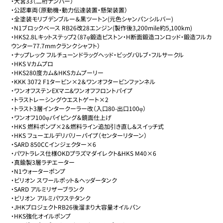
・大宮33（二桁ナンバー）

・公認車両（原動機・動力伝達装置・懸架装置）

・全塗装モリブデンブルー＆黒ツートン(元色シャンパンシルバー)

・N1ブロックベース RB26改28エンジン(製作後3,200mile約5,100km)

・HKS2.8Lキットステップ2（87φ鍛造ピストン・H断面鍛造コンロッド・鍛造フルカ
ウンター77.7mmクランクシャフト）

・ナップレック フルチューンドラッグヘッド・ビッグバルブ・フルサークル

・HKS Vカムプロ

・HKS280度カム＆HKSカムプーリー

・KKK 3072 F1タービン×2＆ワンオフタービンファンネル

・ワンオフステンEXマニ&ワンオフフロントパイプ

・トラストレーシングウエストゲート×2

・トラスト3層インタークーラー改（入口80-出口100φ）

・ワンオフ100φパイピング＆鏡面仕上げ

・HKS 燃料ポンプ×2＆燃料ライン追加引き直し＆スイッチ式

・HKS フューエルデリバリーパイプ（センターリターン）

・SARD 850CCインジェクター×6

・パワトラレス仕様OKDプラズマダイレクト&HKS M40×6

・真鍮製3層ラヂエーター

・N1ウォーターポンプ

・ビリオン スワールポット＆ヘッダータンク

・SARD アルミリザーブランク

・ビリオン アルミパワステタンク

・JHKプロジェクトRB26後溜まり大容量オイルパン

・HKS強化オイルポンプ
