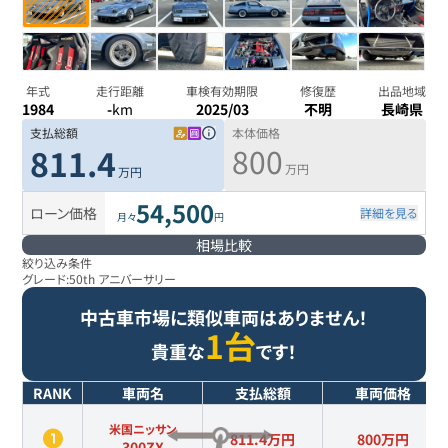
年式
走行距離
車検有効期限
修復歴
出品地域
1984
-
km
2025/03
不明
長崎県
支払総額
本体価格
800
811.4
万円
万円
54,500
ローン価格
詳細を見る
月々
円
相場比較
絞り込み条件
グレード:
50th アニバーサリー
中古車市場に類似車両はありません！
1台
貴重な
です！
RANK
車両名
支払総額
車両価格
米国ニッサン
811.4万円
800
万円
300ZX