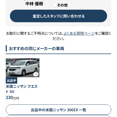
中林 優樹
その他
査定したスタッフに問い合わせる
お取引に関するご不明点については、
よくある質問ページ
をご確認く
ださい。
おすすめの同じメーカーの車両
2
出品中
米国ニッサン
クエス
ト
SV
230
万円
出品中の
米国ニッサン
300ZX
一覧