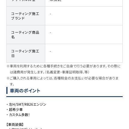
コーティング施工
-
ブランド
コーティング商品
-
名
コーティング施工
-
日
※車両を利用するために各種手続きをご自身で行う必要があります。その際に
は諸費用が発生します。（名義変更・車庫証明取得、等）
※ご購入される車両によっては、各種税金のお支払いが必要な場合がありま
す。
車両のポイント
・
左H/5MT/RB26エンジン
・
超希少車
・
カスタム多数！
【車両装備】
