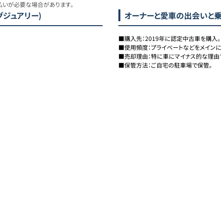
払いが必要な場合があります。
ラグジュアリー)
オーナーと愛車の出会いと
■購入先：2019年に認定中古車を購入。

■使用頻度：プライベートなどをメインに
■売却理由：特に車にマイナス的な理由で
■保管方法：ご自宅の駐車場で保管。