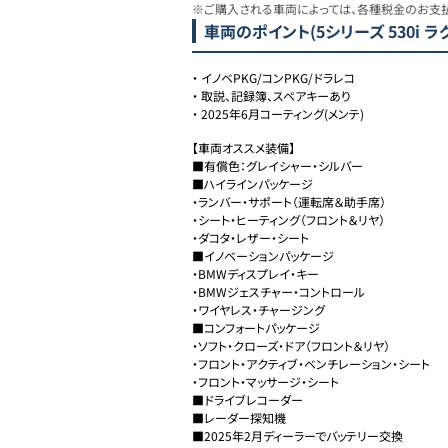
※ご購入される車両によっては、各種税金のお支
車両のポイント
(5シリーズ 530i 
・
イノベPKG/コンPKG/ドラレコ
・
取説、記録簿、スペアキーあり
・
2025年6月コーティング(メンテ)
【車両オススメ装備】

■有償色：グレイシャー・シルバー

■ハイラインパッケージ

・ランバー・サポート（運転席＆助手席）

・シート・ヒーティング（フロント＆リヤ）

・ダコタ・レザー・シート

■イノベーションパッケージ

・BMWディスプレイ・キー

・BMWジェスチャー・コントロール

・ワイヤレス・チャージング

■コンフォートパッケージ

・ソフト・クローズ・ドア（フロント＆リヤ）

・フロント・アクティブ・ベンチレーション・シート

・フロント・マッサージ・シート

■ドライブレコーダー

■レーダー探知機

■2025年2月ディーラーでバッテリー交換
