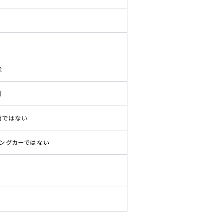
能
可
両ではない
ピングカーではない