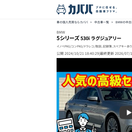
車の個人売買ならカババ
>
中古車一覧
>
BMWの中古
BMW
5シリーズ
530i ラグジュアリー
イノベPKG/コンPKG/ドラレコ/取説、記録簿、スペアキーあり
公開
2024/10/21 18:40:29
|
最終更新
2026/07/1