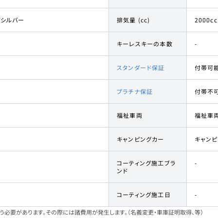
・シルバー
排気量 (cc)
2000cc
キーレスキーの本数
-
スタンダード保証
付帯可
プラチナ保証
付帯不
福祉車両
福祉車
キャンピングカー
キャン
コーティング施工ブラ
-
ンド
コーティング施工日
-
必要があります。その際には諸費用が発生します。（名義変更・車庫証明取得、等）