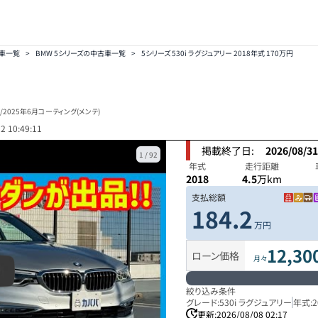
車一覧
>
BMW 5シリーズの中古車一覧
>
5シリーズ 530i ラグジュアリー 2018年式 170万円
/2025年6月コーティング(メンテ)
2 10:49:11
掲載終了日:
2026/08/3
1
/
92
年式
走行距離
2018
4.5
万km
支払総額
184.2
万円
12,30
ローン価格
月々
絞り込み条件
グレード:
530i ラグジュアリー
年式:
2
更新:
2026/08/08 02:17