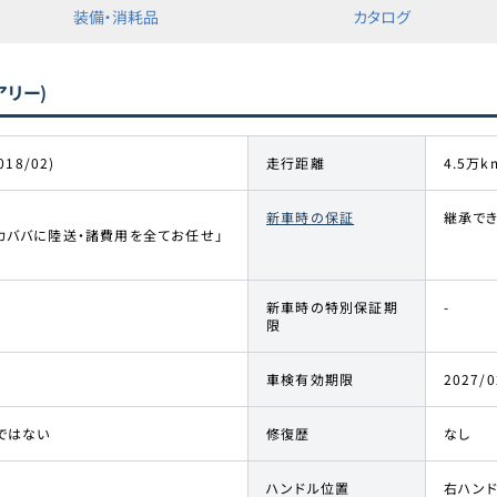
装備・消耗品
カタログ
アリー)
018/02)
走行距離
4.5万k
新車時の保証
継承で
カババに陸送・諸費用を全てお任せ」
新車時の特別保証期
-
限
車検有効期限
2027/0
ではない
修復歴
なし
ハンドル位置
右ハン