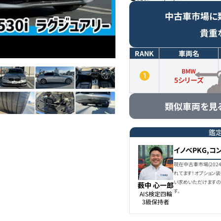
中古車市場に
貴重
RANK
車両名
BMW
5シリーズ
類似車両を見
鑑
イノベPKG,コ
現在中古車市場(202
れてます！オプション
い求めいただけますの
薮中 心一郎
す。
AIS検定四輪

3級保持者