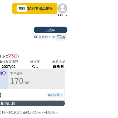
30秒で出品申込
無料
マイページ
出品中
18
閲覧数:
1.3k
23
1
(あと
日)
車検有効期限
修復歴
出品地域
2027/02
なし
群馬県
本体価格
170
万円
0
詳細を見る
円
相場比較
018
～
2019
走行距離:
3.0万km
～
4.0万km