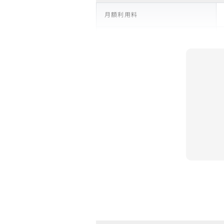
月額利用料
支払い回数
リース期間
支払総額
残価