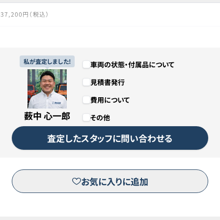
37,200円（税込）
86回
7年2ヶ月
私が査定しました!
車両の状態・付属品について
見積書発行
3,199,200円（税込）
費用について
1,000円
薮中 心一郎
その他
カババリースについて詳しくは
こちら
査定したスタッフに問い合わせる
リースのお申し込みはこちら
お気に入りに追加
※三菱オートリース（株）が運営するピタクルサイトへ移動します。