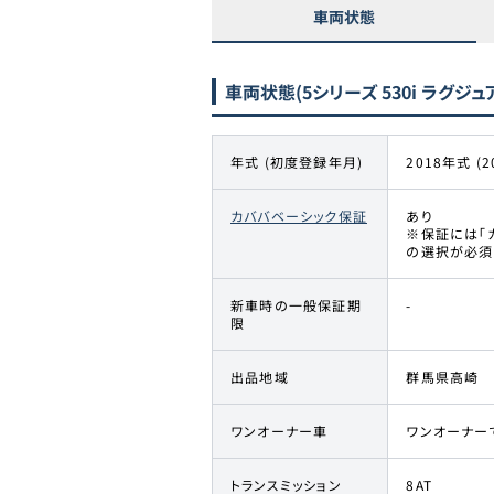
車両状態
車両状態
(5シリーズ 530i ラグジュ
年式 (初度登録年月)
2018年式 (2
カババベーシック保証
あり
※保証には「
の選択が必須
新車時の一般保証期
-
限
出品地域
群馬県高崎
ワンオーナー車
ワンオーナー
トランスミッション
8AT