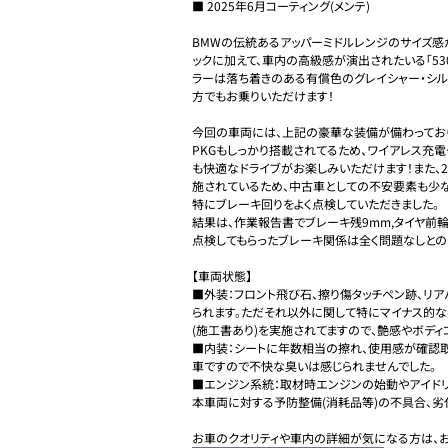
■ 2025年6月コーティング(メンテ)

BMWの伝統あるアッパーミドルレンジのサイズ感
ックに加えて、車内の高級感が演出されたいる「530
ラーは落ち着きのある有償色のグレイシャー・シ
方でもお乗りいただけます！

今回の車両には、上記の豪華な装備が備わっており、
PKGもしっかり搭載されてるため、ワイアレス充
も快適なドライブがお楽しみいただけます！また、2
施されているため、中古車としての不安要素も少な
特にブレーキ回りをよく点検していただきました。

結果は、作業報告書でブレーキ残9mm,タイヤ前輪の残
点検してもらったブレーキ関係は全く問題なしとのこ
【車両状態】

■外装：フロント飛び石、擦り傷タッチペン跡、リ
られます。ただそれ以外に関して特にマイナス的な
(施工書あり)を実施されてますので、艶感やボディコ
■内装：シートに年数相当の擦れ、使用感が確認取
車ですので不快な臭いは感じられませんでした。

■エンジン系統：取材時エンジンの始動やアイドリ
本車両に対する予防整備(消耗品等)の不具合、劣
お車のクオリティや車内の詳細が気になる方は、