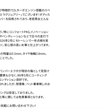
が特徴的で2Lターボエンジン搭載のスペ
i ラグジュアリー」でございます！ボディカ
ルバーを採用されており、老若男女どんな
特にコンフォートPKG,イノベーション
電やベンチレーションなどで日々の走行で
026年2月にモトーレンで一年点検を実
く、安心感の高いお車と仕上がってます。

量は5.5mm、タイヤ後輪3.8mm。

とでした。

アバンパーエクボが現状の傷として見受け
要素も少なく、R6年5月にコーティング
ンディション良好です。

れましたが、禁煙車、ペット乗車無しのお
ングは安定しておりました。

化等に関しては免責事項となります。

お気軽にお問い合わせ下さい！