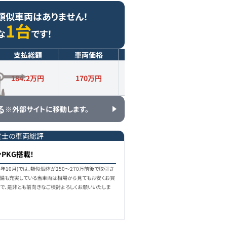
類似車両はありません！
1台
な
です！
支払総額
車両価格
年式
走行距離
184.2万円
170
万円
2018
年式
4.5
万km
る
※外部サイトに移動します。
定士の車両総評
ンPKG搭載！
4年10月)では、類似個体が250〜270万前後で取引さ
装備も充実している当車両は相場から見てもお安くお買
で、是非とも前向きなご検討よろしくお願いいたしま