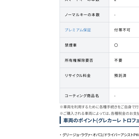
ノーマルキーの本数
-
プレミアム保証
付帯不可
禁煙車
〇
所有権解除要否
不要
リサイクル料金
預託済
コーティング商品名
-
※車両を利用するために各種手続きをご自身で行う
※ご購入される車両によっては、各種税金のお支
車両のポイント
(グレカーレ トロフェ
・
グリージョ・ラヴァ・オパコ/ドライバーアシストPK