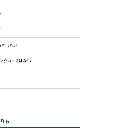
可
可
両ではない
ピングカーではない
乗り方