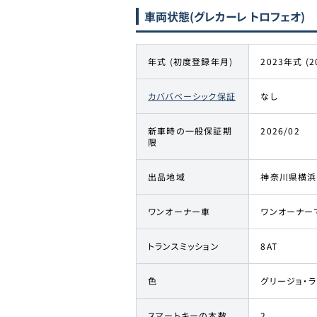
車両状態
(グレカーレ トロフェオ)
年式 (初度登録年月)
2023年式 (2
カババベーシック保証
なし
新車時の一般保証期
2026/02
限
出品地域
神奈川県横浜
ワンオーナー車
ワンオーナー
トランスミッション
8AT
色
グリージョ・ラ
スマートキーの本数
2