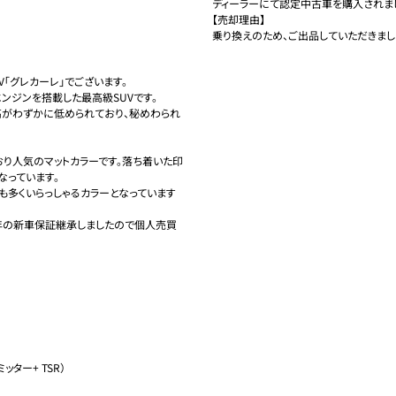
ディーラーにて認定中古車を購入されまし
【売却理由】

乗り換えのため、ご出品していただきまし
「グレカーレ」でございます。

ジンを搭載した最高級SUVです。

車高がわずかに低められており、秘めわられ
おり人気のマットカラーです。落ち着いた印
っています。

も多くいらっしゃるカラーとなっています
年の新車保証継承しましたので個人売買
ター+ TSR）
