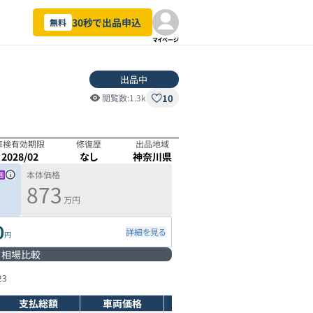
30秒で出品申込
無料
マイページ
出品中
10
閲覧数:
1.3k
車検有効期限
修復歴
出品地域
2028/02
なし
神奈川県
本体価格
873
万円
0
詳細を見る
円
相場比較
23
支払総額
車両価格
年式
走行距離