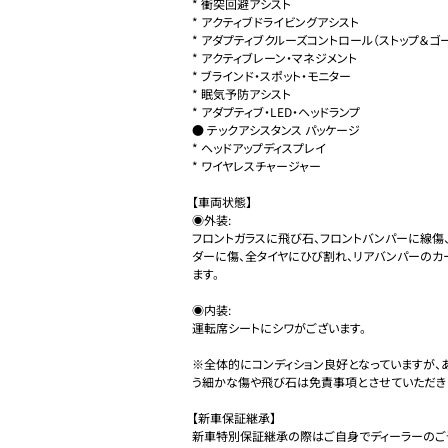
* 衝突回避アシスト

* アクティブドライビングアシスト

* アダプティブクルーズコントロール（ストップ＆ゴー
* アクティブレーン・マネジメント

* ブラインド・スポット・モニター

* 眠気予防アシスト

* アダプティブ・LED・ヘッドランプ

● テックアシスタンス パッケージ

* ヘッドアップディスプレイ

* ワイヤレスチャージャー

【車両状態】

◉外装:

フロントガラスに飛び石、フロントバンパーに線傷
ダーに傷、全タイヤにひび割れ、リアバンパーのカ
ます。

◉内装:

運転席シートにシワがございます。

※全体的にコンディション良好となっていますが、
う細かな傷や飛び石は免責事項とさせていただきま
【新車保証継承】

新車特別保証継承の際はご自身でディーラーのご