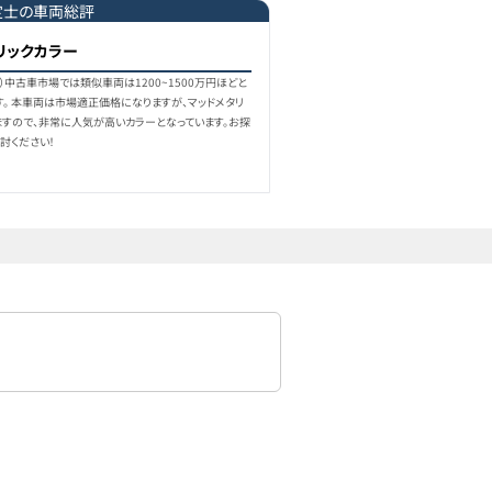
定士の車両総評
リックカラー
912.8万円
888
万円
2023
年式
1.0
万km
点）中古車市場では類似車両は1200~1500万円ほどと
す。 本車両は市場適正価格になりますが、マッドメタリ
ますので、非常に人気が高いカラーとなっています。お探
討ください！
918.8万円
902
万円
2023
年式
1.7
万km
954.7万円
930
万円
2023
年式
1.4
万km
1,077万円
1,050
万円
2023
年式
7,000
km