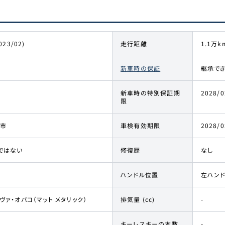
023/02)
走行距離
1.1万k
新車時の保証
継承でき
新車時の特別保証期
2028/0
限
市
車検有効期限
2028/0
ではない
修復歴
なし
ハンドル位置
左ハン
ヴァ・オパコ（マット メタリック）
排気量 (cc)
-
キーレスキーの本数
-