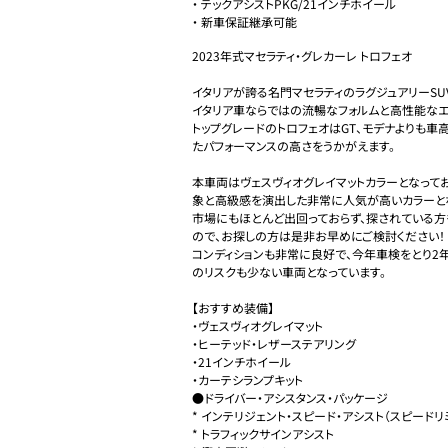
・
テックアシストPKG/21インチホイール
・
新車保証継承可能
2023年式マセラティ・グレカーレ トロフェオ

イタリアが誇る名門マセラティのラグジュアリーSUV
イタリア車ならではの流暢なフォルムと高性能なエン
トップグレードのトロフェオはGT、モデナよりも
たパフォーマンスの高さをうかがえます。

本車両はヴェスヴィオグレイマットカラーとなって
象と高級感を演出した非常に人気が高いカラーとな
市場にもほとんど出回っておらず、探されている方
ので、お探しの方は是非お早めにご検討ください！

コンディションも非常に良好で、今年車検をとり2
のリスクも少ない車両となっています。

【おすすめ装備】

・ヴェスヴィオグレイマット

・ヒーテッド・レザーステアリング

・21インチホイール

・カーテシランプキット

●ドライバー・アシスタンス・パッケージ 

* インテリジェント・スピード・アシスト（スピードリミッ
* トラフィックサインアシスト
