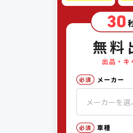
無料
出品・キ
メーカー
必須
メーカーを選
車種
必須