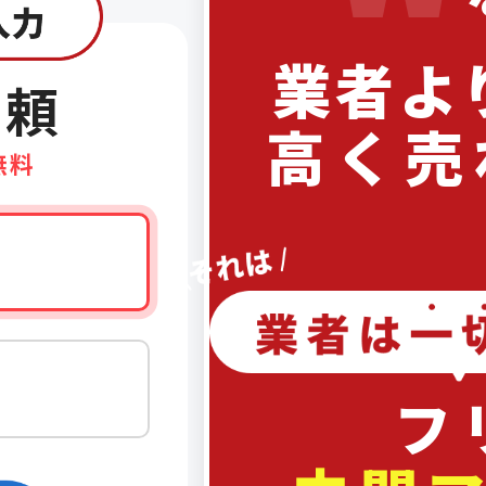
業者よ
依頼
高く売
無料
フ