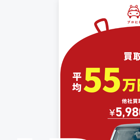
買
55
平均
万