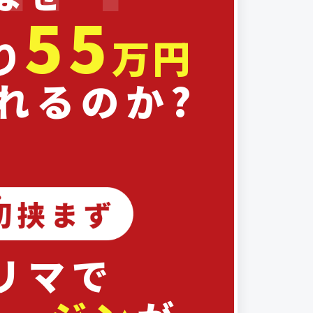
55
り
万円
れるのか?
リマで