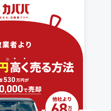
取業者より
※
円
高
く
売る方法