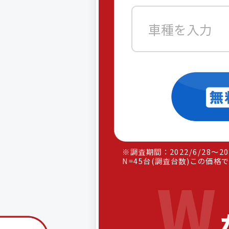
車種を入力
※調査期間：2022/6/28〜202
N=45台(調査台数)この価