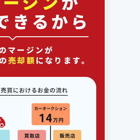
マージン
が
できるから
のマージンが
の
売却額
になります。