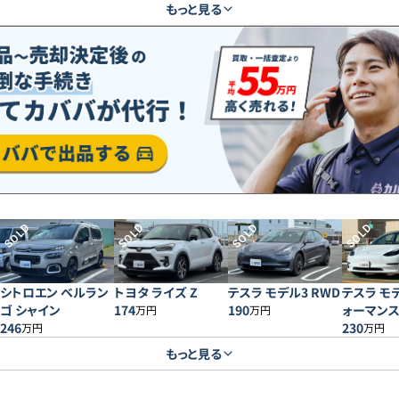
もっと見る
SOLD
SOLD
SOLD
SOLD
シトロエン ベルラン
トヨタ ライズ Z
テスラ モデル3 RWD
テスラ モ
ゴ シャイン
174
190
ォーマン
万円
万円
246
230
万円
万円
もっと見る