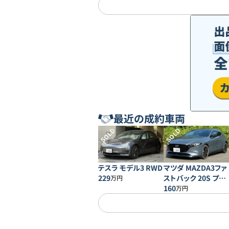
最近の成約車両
SOLD
SOLD
テスラ モデル3 RWD
マツダ MAZDA3ファ
229
ストバック 20S プロ
万円
アクティブ
160
万円