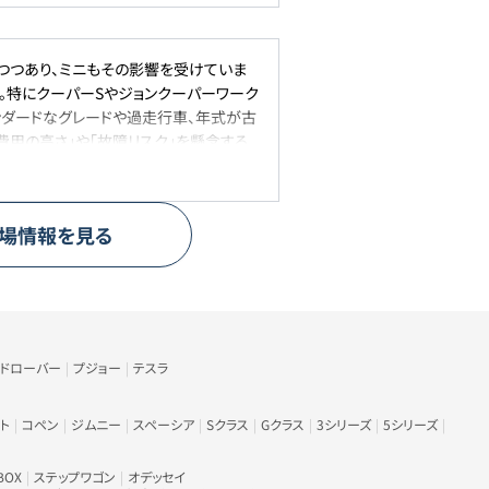
つつあり、ミニもその影響を受けていま
す。特にクーパーSやジョンクーパーワーク
ンダードなグレードや過走行車、年式が古
費用の高さ」や「故障リスク」を懸念する
らではの個性や人気があるため、相場は大
場情報を見る
ンドローバー
プジョー
テスラ
ト
コペン
ジムニー
スペーシア
Sクラス
Gクラス
3シリーズ
5シリーズ
BOX
ステップワゴン
オデッセイ