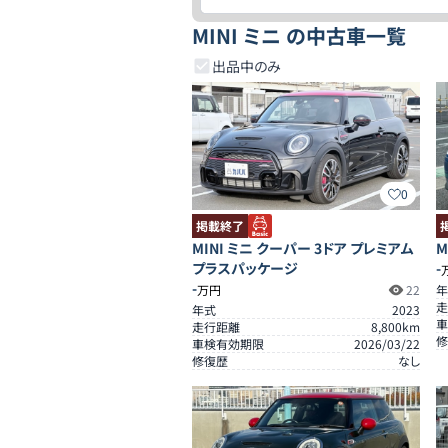
MINI ミニ の中古車一覧
出品中のみ
0
掲載終了
MINI ミニ クーパー 3ドア プレミアム
M
プラスパッケージ
-
-
万円
22
年
走
年式
2023
車
走行距離
8,800
km
修
車検有効期限
2026/03/22
修復歴
なし