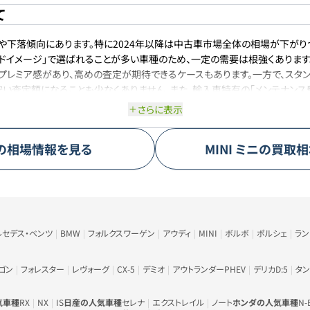
て
やや下落傾向にあります。特に2024年以降は中古車市場全体の相場が下がり
ランドイメージ」で選ばれることが多い車種のため、一定の需要は根強くありま
プレミア感があり、高めの査定が期待できるケースもあります。一方で、スタ
い査定額になることも少なくありません。また、輸入車特有の「メンテナンス
格に影響しています。今後も「高リセール車」とは言いにくいものの、ミニな
さらに表示
れます。
の相場情報を見る
MINI
ミニ
の買取相
ルセデス・ベンツ
BMW
フォルクスワーゲン
アウディ
MINI
ボルボ
ポルシェ
ラ
ゴン
フォレスター
レヴォーグ
CX-5
デミオ
アウトランダーPHEV
デリカD:5
タン
気車種
RX
NX
IS
日産の人気車種
セレナ
エクストレイル
ノート
ホンダの人気車種
N-