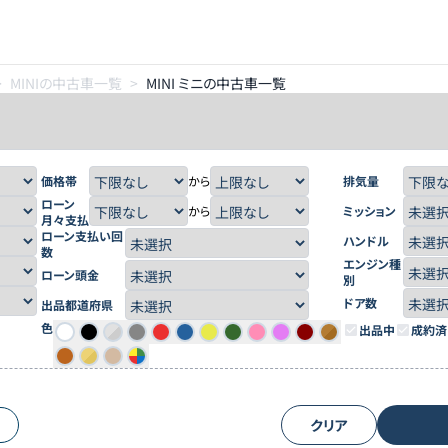
>
MINIの中古車一覧
>
MINI ミニの中古車一覧
価格帯
から
排気量
ローン
から
ミッション
月々支払
ローン支払い回
ハンドル
数
エンジン種
ローン頭金
別
ドア数
出品都道府県
色
出品中
成約済
クリア