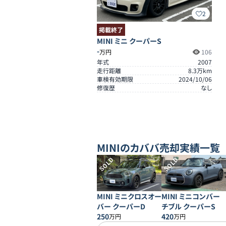
2
掲載終了
MINI ミニ クーパーS
-
万円
106
年式
2007
走行距離
8.3
万km
車検有効期限
2024/10/06
修復歴
なし
MINI
のカババ売却実績一覧
SOLD
SOLD
MINI ミニクロスオー
MINI ミニコンバー
バー クーパーD
チブル クーパーS
250
420
万円
万円