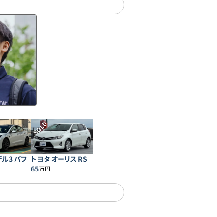
SOLD
デル3 パフ
トヨタ オーリス RS
ス
65
万円