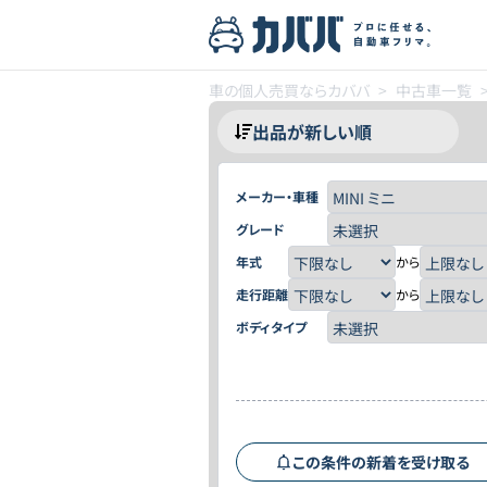
車の個人売買ならカババ
>
中古車一覧
メーカー・車種
グレード
年式
から
走行距離
から
ボディタイプ
この条件の新着を受け取る