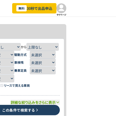
30秒で出品申込
無料
マイページ
から
駆動方式
車検残
乗車定員
リースで買える車両
詳細な絞り込みをさらに表示
この条件で検索する