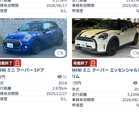
検有効期限
2026/06/17
車検有効期限
2025/06/
復歴
なし
修復歴
0
掲載終了
掲載終了
INI ミニ クーパー 5ドア
MINI ミニ クーパー エッセンシャル
リム
万円
32
-
式
2018
万円
行距離
2.8
万km
年式
20
検有効期限
2025/12/27
走行距離
5,100
復歴
なし
車検有効期限
2026/08/
修復歴