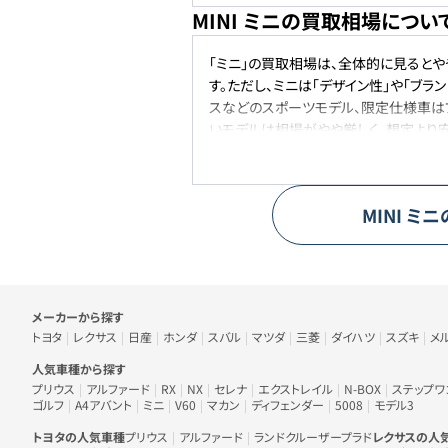
MINI ミニの買取相場につい
「ミニ」の買取相場は、全体的に見ると
す。ただし、ミニは「デザイン性」や「ブ
スなどのスポーツモデル、限定仕様車は
いモデルは相場がやや厳しく、想定より安
ユーザーも多く、それが中古市場での価
きく崩れることなく推移していくと考えら
MINI
ミニ
車のメーカー・人気車種から探す
メーカーから探す
トヨタ
レクサス
日産
ホンダ
スバル
マツダ
三菱
ダイハツ
スズキ
メ
人気車種から探す
プリウス
アルファード
RX
NX
セレナ
エクストレイル
N-BOX
ステップワ
ゴルフ
A4アバント
ミニ
V60
マカン
ディフェンダー
5008
モデル3
トヨタの人気車種
プリウス
アルファード
ランドクルーザープラド
レクサスの人