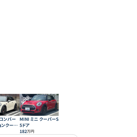
SOLD
ニコンバー
MINI ミニ クーパーS
ョンクーパ
5ドア
ス
182
万円