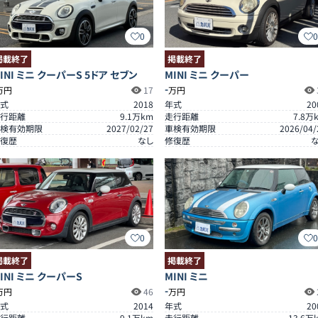
0
掲載終了
掲載終了
INI ミニ クーパーS 5ドア セブン
MINI ミニ クーパー
-
万円
17
万円
式
2018
年式
20
行距離
9.1
万km
走行距離
7.8
万
検有効期限
2027/02/27
車検有効期限
2026/04/
復歴
なし
修復歴
0
掲載終了
掲載終了
INI ミニ クーパーS
MINI ミニ
-
万円
46
万円
式
2014
年式
20
行距離
9.1
万km
走行距離
13.6
万