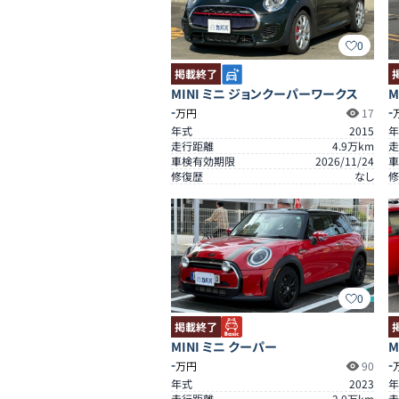
0
掲載終了
MINI ミニ ジョンクーパーワークス
M
-
-
万円
17
年式
2015
年
走行距離
4.9
万km
走
車検有効期限
2026/11/24
車
修復歴
なし
修
0
掲載終了
MINI ミニ クーパー
M
-
-
万円
90
年式
2023
年
走行距離
2.0
万km
走