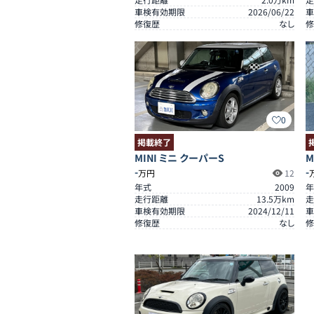
車検有効期限
2026/06/22
車
修復歴
なし
修
0
掲載終了
MINI ミニ クーパーS
M
-
-
万円
12
年式
2009
年
走行距離
13.5
万km
走
車検有効期限
2024/12/11
車
修復歴
なし
修