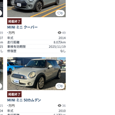
0
0
掲載終了
MINI ミニ クーパー
-
39
万円
49
07
年式
2014
km
走行距離
8.0
万km
25
車検有効期限
2025/11/19
なし
修復歴
なし
0
0
掲載終了
MINI ミニ 50カムデン
-
25
万円
36
04
年式
2010
km
走行距離
6.2
万km