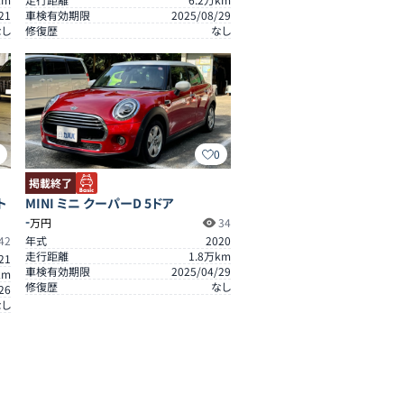
21
車検有効期限
2025/08/29
なし
修復歴
なし
0
0
掲載終了
ト
MINI ミニ クーパーD 5ドア
-
万円
34
42
年式
2020
走行距離
1.8
万km
21
車検有効期限
2025/04/29
km
修復歴
なし
26
なし