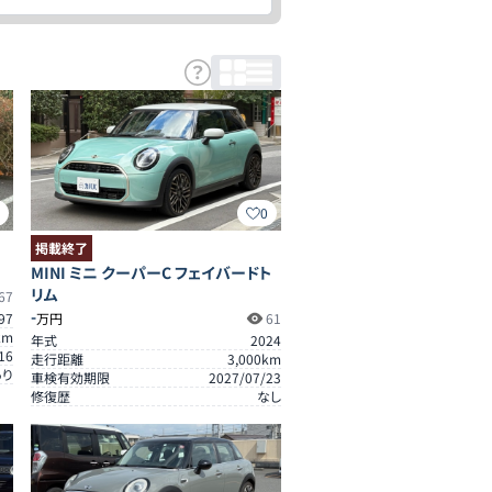
0
0
掲載終了
MINI ミニ クーパーC フェイバードト
リム
67
-
97
万円
61
km
年式
2024
16
走行距離
3,000
km
あり
車検有効期限
2027/07/23
修復歴
なし