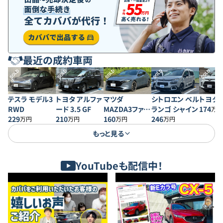
最近の成約車両
SOLD
SOLD
SOLD
SOLD
SOLD
テスラ モデル3
トヨタ アルファ
マツダ
シトロエン ベル
トヨタ 
RWD
ード 3.5 GF
MAZDA3ファス
ランゴ シャイン
174
万円
229
210
トバック 20S プ
160
246
万円
万円
万円
万円
ロアクティブ
もっと見る
YouTubeも配信中！