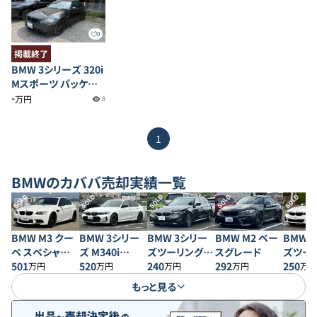
0
掲載終了
BMW 3シリーズ 320i
Mスポーツ パッケー
ジ
-
万円
8
1
BMW
のカババ売却実績一覧
SOLD
SOLD
SOLD
SOLD
SOLD
BMW M3 クー
BMW 3シリー
BMW 3シリー
BMW M2 ベー
BMW 
ペ スペシャルエ
ズ M340i
ズツーリング
スグレード
ズツー
ディション
501
xDrive
520
330i Mスポー
240
292
320d x
250
万円
万円
万円
万円
万円
ツ
スポー
もっと見る