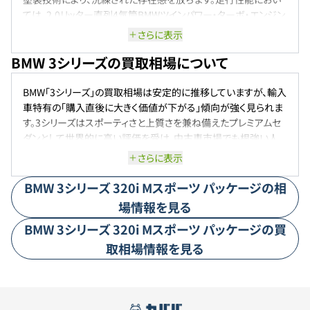
ては、2.0リッター直列4気筒BMWツインパワー・ターボ・エンジン
を搭載し、俊敏で快適なドライビングを実現しています。また、最
さらに表示
新の運転支援システムやインフォテインメント機能も充実してお
BMW 3シリーズの買取相場について
り、快適性と安全性を高い次元で両立しています。このように、
BMW 3シリーズは日常の移動からスポーティな走りまで、多様な
ニーズに応える一台です。
BMW「3シリーズ」の買取相場は安定的に推移していますが、輸入
車特有の「購入直後に大きく価値が下がる」傾向が強く見られま
す。3シリーズはスポーティさと上質さを兼ね備えたプレミアムセ
ダンとして世界的に高い評価を受け、中古車市場でも根強い人
気を誇ります。ただし、年式が古くなるにつれて急激に値下がり
さらに表示
する傾向があり、特にモデルチェンジやマイナーチェンジのタイミ
ングでは旧型の相場が一時的に下がることもあります。Mスポー
BMW
3シリーズ
320i Mスポーツ パッケージ
の相
ツや高性能グレード、ディーゼルモデルは需要が高く、相対的に
場情報を見る
良好な価格を維持しやすいものの、過走行やメンテナンス履歴が
BMW
3シリーズ
320i Mスポーツ パッケージ
の買
不明な車両は査定額が大きく下がるケースもあります。総じて、3
シリーズは輸入車の中でもリセールバリューが良好なモデルの一
取相場情報を見る
つですが、「購入直後の価値下落が大きい」ことを考慮する必要
があります。