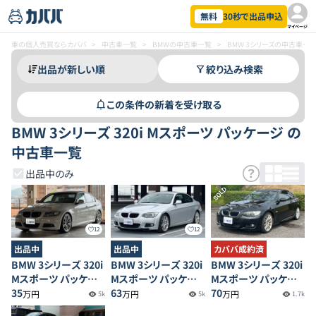
無料
30秒で出品申込
マイページ
車の個人売買ならカババ
>
中古車一覧
>
BMWの中古車一覧
>
BMW 3シリーズの中古車一
絞り込み検索
この条件の新着を受け取る
BMW 3シリーズ 320i Mスポーツ パッケージ の
中古車一覧
出品中のみ
SOLD
12
12
出品中
出品中
カババ成約済
BMW 3シリーズ 320i
BMW 3シリーズ 320i
BMW 3シリーズ 320i
Mスポーツ パッケー
Mスポーツ パッケー
Mスポーツ パッケー
ジ
35
ジ
63
ジ
70
万円
万円
万円
5k
5k
1.7k