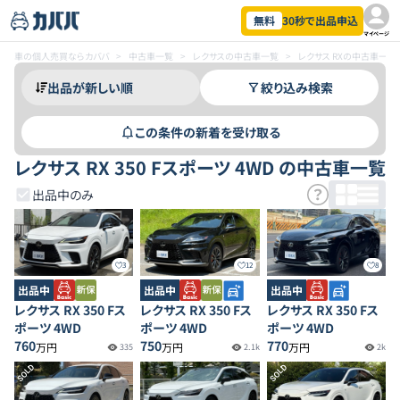
無料
30秒で出品申込
マイページ
車の個人売買ならカババ
>
中古車一覧
>
レクサスの中古車一覧
>
レクサス RXの中古車一覧
絞り込み検索
この条件の新着を受け取る
レクサス RX 350 Fスポーツ 4WD の中古車一覧
出品中のみ
3
12
8
出品中
出品中
出品中
レクサス RX 350 Fス
レクサス RX 350 Fス
レクサス RX 350 Fス
ポーツ 4WD
ポーツ 4WD
ポーツ 4WD
760
750
770
万円
万円
万円
335
2.1k
2k
SOLD
SOLD