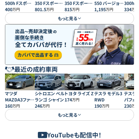
500h Fスポー
350 Fスポーツ
350 Fスポーツ
550 バージョン
300h
ツ AWD
400
4WD
801.5
4WD
815
L
1,195
ンL
334
万円
万円
万円
万円
万円
もっと見る
最近の成約車両
SOLD
SOLD
SOLD
SOLD
SOLD
マツダ
シトロエン ベル
トヨタ ライズ Z
テスラ モデル3
テスラ 
MAZDA3ファス
ランゴ シャイン
174
RWD
パフォ
万円
トバック 20S プ
160
246
190
230
万円
万円
万円
万円
ロアクティブ
もっと見る
YouTubeも配信中！