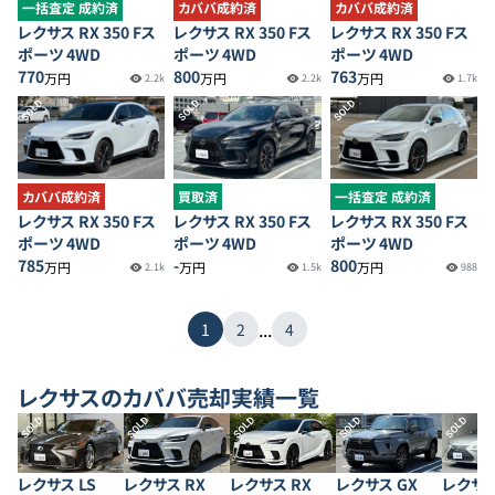
一括査定 成約済
カババ成約済
カババ成約済
レクサス RX 350 Fス
レクサス RX 350 Fス
レクサス RX 350 Fス
ポーツ 4WD
ポーツ 4WD
ポーツ 4WD
770
800
763
万円
万円
万円
2.2k
2.2k
1.7k
SOLD
SOLD
SOLD
カババ成約済
買取済
一括査定 成約済
レクサス RX 350 Fス
レクサス RX 350 Fス
レクサス RX 350 Fス
ポーツ 4WD
ポーツ 4WD
ポーツ 4WD
785
-
800
万円
万円
万円
2.1k
1.5k
988
...
1
2
4
レクサス
のカババ売却実績一覧
SOLD
SOLD
SOLD
SOLD
SOLD
レクサス LS
レクサス RX
レクサス RX
レクサス GX
レクサス