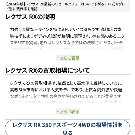
【2024年版】レクサス RX最新のリセールバリューは5年で下がる？ 年式やグレー
ド別に残価率を確認
レクサス RXの説明
力強く流麗なデザインを持つミドルサイズSUVです。高精度の塗
装技術によりボディの陰影が鮮明に表現され、存在感のあるエク
ステリアを実現。走りはレクサスならではの洗練されたスポーテ
ィさが特徴で、2.4リッターターボエンジンとハイブリッドの2種類
が用意されています。特にハイブリッドはモーターアシストによる
さらに表示
滑らかな加速と優れた燃費性能が魅力で、快適かつダイナミック
レクサス RXの買取相場について
なドライブを楽しめます。
レクサスRXの買取相場は、依然として高水準を維持しています。
高級SUV市場における人気モデルであり、上質な内外装や快適
な乗り心地、安全性能の高さが評価されていることが背景です。
特に2015年登場の4代目RXは、シャープなデザインと安定感の
ある走行性能が好評で、中古車市場でも安定した需要がありま
さらに表示
す。一方、2022年に登場した新型（5代目）RXは、PHEVや新世代
ハイブリッドなどの電動パワートレインが採用され、さらに注目を
レクサス
RX
350 Fスポーツ 4WD
の相場情報を
集めています。その影響もあり、従来モデル（4代目以前）は相場
見る