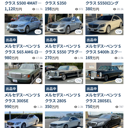
クラス S500 4MATIC
クラス S350
クラス S550ロング
ロング AMGラインパ
1,120
198
380
万円
万円
万円
11.7k
572
20.1k
ッケージ
13
15
19
出品中
出品中
出品中
メルセデス・ベンツ S
メルセデス・ベンツ S
メルセデス・ベンツ S
クラス S65 AMG ロン
クラス S550 プラグイ
クラス S400h エクス
グファーストクラスパ
980
ンハイブリッド ロング
270
クルーシブ
169
万円
万円
万円
17.6k
1.9k
2.5k
ッケージ
9
15
11
出品中
出品中
出品中
メルセデス・ベンツ S
メルセデス・ベンツ S
メルセデス・ベンツ S
クラス 300SE
クラス 280SEL
クラス 280S
990
750
350
万円
万円
万円
1.2k
787
2.3k