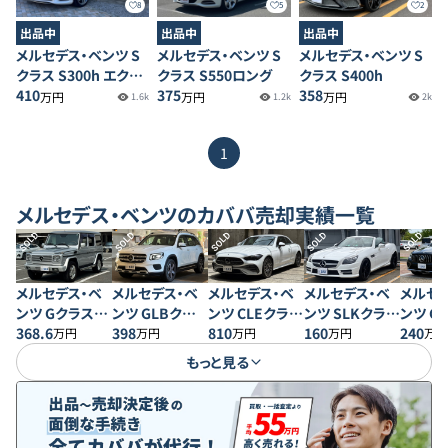
8
5
2
出品中
出品中
出品中
メルセデス・ベンツ S
メルセデス・ベンツ S
メルセデス・ベンツ S
クラス S300h エクス
クラス S550ロング
クラス S400h
クルーシブ AMGライ
410
375
358
万円
万円
万円
1.6k
1.2k
2k
ン
1
メルセデス・ベンツ
のカババ売却実績一覧
SOLD
SOLD
SOLD
SOLD
SOLD
メルセデス・ベ
メルセデス・ベ
メルセデス・ベ
メルセデス・ベ
メルセ
ンツ Gクラス
ンツ GLBクラス
ンツ CLEクラス
ンツ SLKクラス
ンツ G
G500 ロング
368.6
GLB200d
398
CLE200 スポー
810
SLK 200MT
160
GLC20
240
万円
万円
万円
万円
万円
4MATIC
ツ カブリオレ
スポー
もっと見る