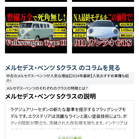
メルセデス・ベンツ
Sクラス
のコラムを見る
中古のメルセデス・ベンツが人気な理由【2024年最新】人気おすすめ車種も紹
介！
メルセデス・ベンツのそれぞれのクラスの特徴とは？
メルセデス・ベンツ Sクラスの説明
ラグジュアリーセダンの新たな基準を提示するフラッグシップモ
デルです。エクステリアは流麗なラインと高い塗装技術により、ボ
ディの陰影が際立ち、洗練された存在感を放ちます。インテリアは
五感すべてに心地よさが満ちる上質でパーソナルな空間を提供
し、最新のMBUXインフォテインメントシステムや先進の安全運転
さらに表示