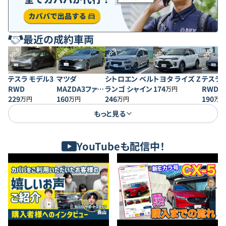
最近の成約車両
SOLD
SOLD
SOLD
SOLD
SOLD
テスラ モデル3
マツダ
シトロエン ベル
トヨタ ライズ Z
テスラ 
RWD
MAZDA3ファス
ランゴ シャイン
174
RWD
万円
229
トバック 20S プ
160
246
190
万円
万円
万円
万円
ロアクティブ
もっと見る
YouTubeも配信中！