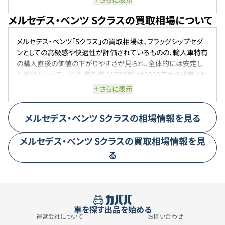
支援機能を搭載。
メルセデス・ベンツ Sクラスの買取相場について
メルセデス・ベンツ「Sクラス」の買取相場は、フラッグシップセダ
ンとしての高級感や快適性が評価されているものの、輸入車特有
の購入直後の価値の下がりやすさが見られ、全体的には安定し
た推移となっています。最新型（W223型）は2020年から発売され
ており、それ以前のW222型は2020年に生産終了しました。状態
さらに表示
の良い高年式車や低走行車は比較的良好な査定が期待できま
すが、流通量が多いモデルは価格の伸びが限定的です。エンジン
メルセデス・ベンツ
Sクラス
の相場情報を見る
仕様や装備の違いにより査定額は変動し、特にV8やV12搭載モ
デルは維持費や燃費面での懸念から査定がやや控えめになる傾
メルセデス・ベンツ
Sクラス
の買取相場情報を見
向があります。中古市場では、メルセデス・ベンツのブランド力とS
クラスのステータスが一定の需要を支えており、大幅な価格変動
る
は少ないものの、安定的に堅実なリセールバリューを維持してい
るモデルといえるでしょう。
車を探す
出品を始める
運営会社について
お問い合わせ