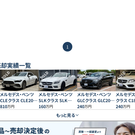
1
売却実績一覧
SOLD
SOLD
SOLD
SOLD
メルセデス・ベンツ
メルセデス・ベンツ
メルセデス・ベンツ
メルセデス
CLEクラス CLE200
SLKクラス SLK
GLCクラス GLC200
クラス C1
スポーツ カブリオレ
810
200MT
160
クーペスポーツ
240
オレスポー
240
万円
万円
万円
万円
エクスク
もっと見る
ッケージ