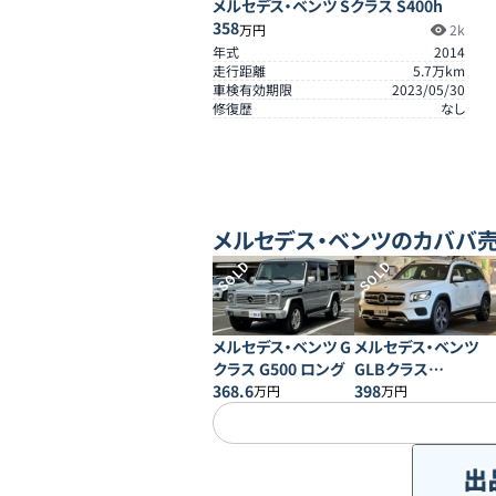
メルセデス・ベンツ Sクラス S400h
358
万円
2k
年式
2014
走行距離
5.7
万km
車検有効期限
2023/05/30
修復歴
なし
メルセデス・ベンツ
のカババ
SOLD
SOLD
メルセデス・ベンツ G
メルセデス・ベンツ
クラス G500 ロング
GLBクラス
368.6
GLB200d 4MATIC
398
万円
万円