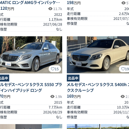
MATIC ロング AMGラインパッケー
198
万円
5
ジ
,120
万円
11.7k
年式
20
走行距離
2.6
万
式
2022
車検有効期限
2027/07/
行距離
1.1
万km
修復歴
検有効期限
2027/06/28
復歴
なし
15
1
出品中
出品中
ルセデス・ベンツ Sクラス S550 プラ
メルセデス・ベンツ Sクラス S400h 
グインハイブリッド ロング
クスクルーシブ
70
169
万円
1.9k
万円
2.
式
2015
年式
20
行距離
7.7
万km
走行距離
10.3
万
検有効期限
2026/08/29
車検有効期限
2026/11/
復歴
なし
修復歴