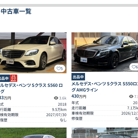
の中古車一覧
5
出品中
出品中
メルセデス・ベンツ Sクラス S550ロ
ルセデス・ベンツ Sクラス S560 ロ
グ AMGライン
ング
430
万円
7.
33
万円
3.6k
年式
20
式
2018
走行距離
7.1
万
行距離
9.5
万km
車検有効期限
2026/12/
検有効期限
2027/07/30
修復歴
復歴
なし