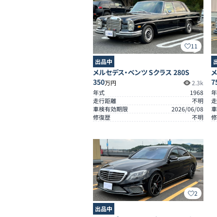
11
出品中
メ
メルセデス・ベンツ Sクラス 280S
7
350
万円
2.3k
年
年式
1968
走
走行距離
不明
車
車検有効期限
2026/06/08
修
修復歴
不明
2
出品中