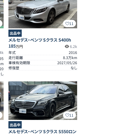
9
11
出品中
メルセデス・ベンツ Sクラス S400h
185
万円
6.2k
4k
年式
2016
走行距離
8.3
万km
95
車検有効期限
2027/05/26
km
修復歴
なし
20
なし
4
11
出品中
メルセデス・ベンツ Sクラス S550ロン