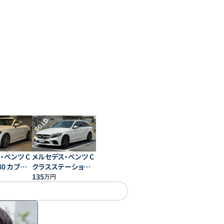
SOLD
・ベンツ C
メルセデス・ベンツ C
80 カブリ
クラスステーション
ツ レザー
ワゴン C200 アバン
135
万円
ルーシブパ
ギャルド AMGライン