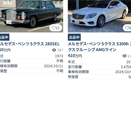
15
出品中
出品中
ルセデス・ベンツ Sクラス 280SEL
メルセデス・ベンツ Sクラス S300h 
50
クスクルーシブ AMGライン
万円
787
410
式
1973
万円
1.
行距離
不明
年式
20
検有効期限
2024/10/11
走行距離
3.4
万
復歴
不明
車検有効期限
2024/10/
修復歴