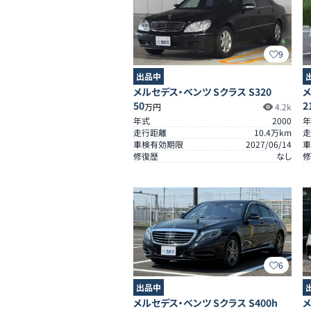
9
出品中
メルセデス・ベンツ Sクラス S320
メ
50
2
万円
4.2k
年式
2000
年
走行距離
10.4
万km
走
車検有効期限
2027/06/14
車
修復歴
なし
修
6
出品中
メルセデス・ベンツ Sクラス S400h
メ