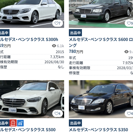
7
出品中
出品中
ルセデス・ベンツ Sクラス S300h
メルセデス・ベンツ Sクラス S600 ロ
19
ング
万円
6.1k
780
式
2015
万円
9.
行距離
7.3
万km
年式
19
検有効期限
2026/08/30
走行距離
7.9
万
復歴
なし
車検有効期限
2028/03/
修復歴
4
出品中
出品中
ルセデス・ベンツ Sクラス S500
メルセデス・ベンツ Sクラス S350