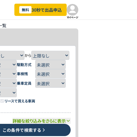
30秒で出品申込
無料
マイページ
一覧
から
駆動方式
車検残
乗車定員
リースで買える車両
詳細な絞り込みをさらに表示
この条件で検索する