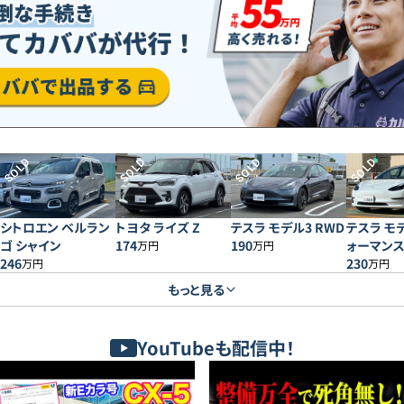
SOLD
SOLD
SOLD
SOLD
シトロエン ベルラン
トヨタ ライズ Z
テスラ モデル3 RWD
テスラ モ
ゴ シャイン
174
190
ォーマン
万円
万円
246
230
万円
万円
もっと見る
YouTubeも配信中！