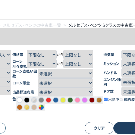
>
メルセデス・ベンツの中古車一覧
>
メルセデス・ベンツ Sクラスの中古車
価格帯
から
排気量
ローン
から
ミッション
月々支払
ローン支払い回
ハンドル
数
エンジン種
ローン頭金
別
ドア数
出品都道府県
色
出品中
成約済
クリア