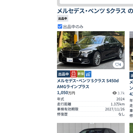
メルセデス・ベンツ Sクラス 
出品中
出品中のみ
4
出品中
メルセデス・ベンツ Sクラス S450d
メ
AMGラインプラス
1,050
万円
3.7k
4
年式
2024
年
走行距離
1.3
万km
走
車検有効期限
2027/11/26
車
修復歴
なし
修