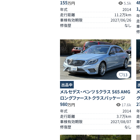
155
4
万円
5.5k
1
年式
2014
走行距離
11.2
万km
年
車検有効期限
2027/06/26
走
修復歴
なし
車
修
13
出品中
メルセデス・ベンツ Sクラス S65 AMG
メ
ロングファーストクラスパッケージ
980
2
万円
17.6k
年式
2014
年
走行距離
3.7
万km
走
車検有効期限
2027/08/07
車
修復歴
なし
修