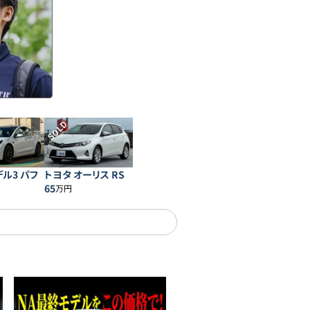
SOLD
デル3 パフ
トヨタ オーリス RS
ス
65
万円