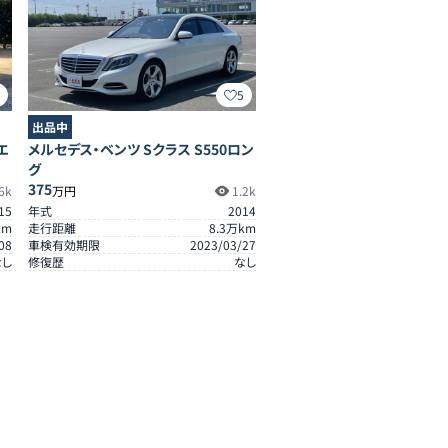
8
5
出品中
エ
メルセデス・ベンツ Sクラス S550ロン
グ
375
6k
万円
1.2k
15
年式
2014
km
走行距離
8.3
万km
08
車検有効期限
2023/03/27
なし
修復歴
なし