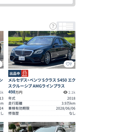
6
7
出品中
ン
メルセデス・ベンツ Sクラス S450 エク
スクルーシブ AMGラインプラス
498
5k
万円
2.1k
13
年式
2018
km
走行距離
3.9
万km
24
車検有効期限
2028/06/06
なし
修復歴
なし