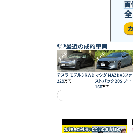
最近の成約車両
SOLD
SOLD
テスラ モデル3 RWD
マツダ MAZDA3ファ
229
ストバック 20S プロ
万円
アクティブ
160
万円