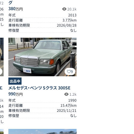
グ
72
380
06
万円
20.1k
km
年式
2013
25
走行距離
3.7
万km
なし
車検有効期限
2026/08/28
修復歴
なし
9
9
出品中
エ
メルセデス・ベンツ Sクラス 300SE
990
万円
1.2k
5k
年式
1990
走行距離
15.4
万km
14
車検有効期限
2025/11/21
km
修復歴
なし
20
なし