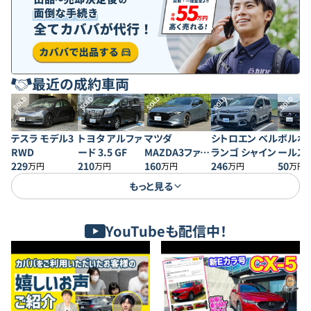
最近の成約車両
SOLD
SOLD
SOLD
SOLD
SOLD
テスラ モデル3
トヨタ アルファ
マツダ
シトロエン ベル
ボルボ 
RWD
ード 3.5 GF
MAZDA3ファス
ランゴ シャイン
ールス
229
210
トバック 20S プ
160
246
50
万円
万円
万円
万円
万円
ロアクティブ
もっと見る
YouTubeも配信中！