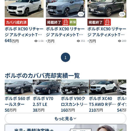
1
8
カババ成約済
掲載終了
掲載終了
ボルボ XC90 リチャー
ボルボ XC90 リチャー
ボルボ XC90 リチャー
ジ アルティメットT8
ジ アルティメットT8
ジ アルティメットT8
AWD プラグインハイ
645
AWD プラグインハイ
-
AWD プラグインハイ
-
万円
万円
万円
1.6k
351
200
ブリッド
ブリッド
ブリッド
1
ボルボ
のカババ売却実績一覧
SOLD
SOLD
SOLD
SOLD
SOLD
ボルボ S60 ポ
ボルボ V70
ボルボ V90ク
ボルボ XC40
ボルボ S
ールスター
2.5T LE
ロスカントリー
T5 AWD Rデザ
ダイナ
50
38
D4 AWD モメン
160
イン 1st エディ
210
ディシ
54
万円
万円
万円
万円
万円
タム
ション
もっと見る