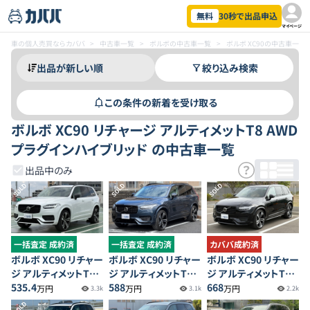
無料
30秒で出品申込
マイページ
車の個人売買ならカババ
>
中古車一覧
>
ボルボの中古車一覧
>
ボルボ XC90の中古車一覧
絞り込み検索
この条件の新着を受け取る
ボルボ XC90 リチャージ アルティメットT8 AWD
プラグインハイブリッド の中古車一覧
出品中のみ
SOLD
SOLD
SOLD
一括査定 成約済
一括査定 成約済
カババ成約済
ボルボ XC90 リチャー
ボルボ XC90 リチャー
ボルボ XC90 リチャー
ジ アルティメットT8
ジ アルティメットT8
ジ アルティメットT8
AWD プラグインハイ
535.4
AWD プラグインハイ
588
AWD プラグインハイ
668
万円
万円
万円
3.3k
3.1k
2.2k
ブリッド
ブリッド
ブリッド
SOLD