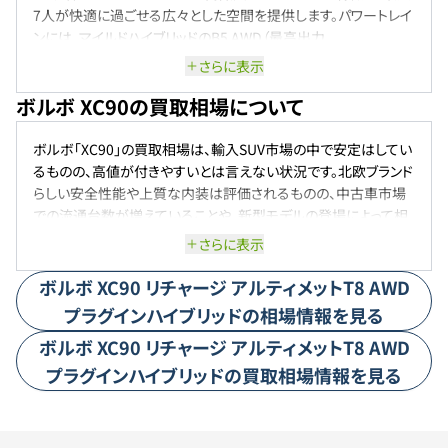
7人が快適に過ごせる広々とした空間を提供します。パワートレイ
ンには、マイルドハイブリッドのB5 AWD（最高出力
184kW/250ps）や、プラグインハイブリッドのRecharge T8
さらに表示
AWD（EV航続距離最大73km）をラインアップ。どちらも高効率と
ボルボ XC90の買取相場について
力強い走りを両立しています。さらに、Google搭載のインフォテイ
ンメントシステムや先進の安全・運転支援機能を全車に標準装備
し、上質な移動時間を実現します。
ボルボ「XC90」の買取相場は、輸入SUV市場の中で安定はしてい
るものの、高値が付きやすいとは言えない状況です。北欧ブランド
らしい安全性能や上質な内装は評価されるものの、中古車市場
での流通台数が増えていることや、新型モデルの登場によって相
場が抑えられる傾向があります。特にガソリンやディーゼルモデ
さらに表示
ルは、年式や走行距離の影響を受けやすく、状態によって価格に
ばらつきが出やすいです。また、プラグインハイブリッドのリチャー
ボルボ
XC90
リチャージ アルティメットT8 AWD
ジモデルも需要はあるものの、価格はやや控えめに推移していま
プラグインハイブリッド
の相場情報を見る
す。SUV市場の競争激化もあり、XC90は安定した中古需要はあ
ボルボ
XC90
リチャージ アルティメットT8 AWD
るものの、リセールバリューが非常に高い車とは言い難い現状で
す。それでもボルボブランドの信頼性と安全性により、相場は極端
プラグインハイブリッド
の買取相場情報を見る
に崩れることなく推移していくと考えられます。