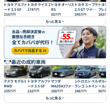
トヨタ アルファ
トヨタ ライズ Z
トヨタ オーリス
トヨタ スープラ
トヨタ 
ード 3.5 GF
174
RS
2.5 GT ツイン
プレミ
万円
210
65
ターボR ワイド
245
183
万円
万円
万円
万円
ボディ
もっと見る
最近の成約車両
SOLD
SOLD
SOLD
SOLD
SOLD
テスラ モデル3
トヨタ アルファ
マツダ
シトロエン ベル
ボルボ 
RWD
ード 3.5 GF
MAZDA3ファス
ランゴ シャイン
ールス
229
210
トバック 20S プ
160
246
50
万円
万円
万円
万円
万円
ロアクティブ
もっと見る