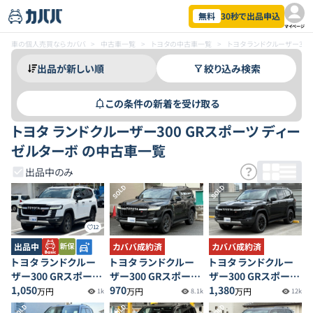
無料
30秒で出品申込
マイページ
車の個人売買ならカババ
>
中古車一覧
>
トヨタの中古車一覧
>
トヨタ ランドクルーザー30
絞り込み検索
この条件の新着を受け取る
トヨタ ランドクルーザー300 GRスポーツ ディー
ゼルターボ の中古車一覧
出品中のみ
SOLD
SOLD
12
出品中
カババ成約済
カババ成約済
トヨタ ランドクルー
トヨタ ランドクルー
トヨタ ランドクルー
ザー300 GRスポーツ
ザー300 GRスポーツ
ザー300 GRスポーツ
ディーゼルターボ
1,050
ディーゼルターボ
970
ディーゼルターボ
1,380
万円
万円
万円
1k
8.1k
12k
SOLD
SOLD
SOLD