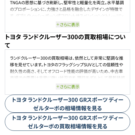
TNGAの思想に基づき刷新し、堅牢性と軽量化を両立。水平基調
のプロポーションに、力強さと品格を融合したデザインが特徴で
す。ダブルウィッシュボーン式フロントサスペンションとトレーリン
グリンク式リアサスペンションを採用し、オン・オフロード問わず
さらに表示
高い走行性能を発揮します。また、12.3インチの大画面ディスプレ
トヨタ ランドクルーザー300の買取相場につい
イオーディオや、音声認識によるエージェント機能など、先進のコ
ネクティッド技術も搭載されています。
て
ランドクルーザー300の買取相場は、依然として非常に堅調な推
移を見せています。トヨタのフラッグシップSUVとしての信頼性や
耐久性の高さ、そしてオフロード性能の評価が高いため、中古車
市場での需要は非常に強い状況です。現行モデルとして最新技術
を搭載しつつも、ランドクルーザーならではの頑強さを保っている
さらに表示
点が、幅広い層からの支持につながっています。また、SUV全体の
人気が引き続き高まっていることも相場を支える要因です。特に
トヨタ
ランドクルーザー300
GRスポーツ ディー
上位グレードや装備が充実したモデルは高値を維持しやすく、状
ゼルターボ
の相場情報を見る
態の良い車両は査定で好評価を受ける傾向にあります。ただし、
トヨタ
ランドクルーザー300
GRスポーツ ディー
新車の供給状況や中古車市場全体の動向によって変動はあり得
るため、今後も安定したリセールバリューが続くかどうかは注視
ゼルターボ
の買取相場情報を見る
が必要です。総じてランドクルーザー300は、長期間にわたり中古