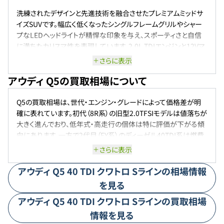
洗練されたデザインと先進技術を融合させたプレミアムミッドサ
イズSUVです。幅広く低くなったシングルフレームグリルやシャー
プなLEDヘッドライトが精悍な印象を与え、スポーティさと自信
に満ちたカリスマ性を表現しています。2.0L TDIエンジンと12Vマ
イルドハイブリッドシステムを組み合わせることで、滑らかな加速
さらに表示
と優れた燃費効率を実現。quattroシステムがあらゆる路面で安
アウディ Q5の買取相場について
定した走行性能を発揮し、日常のドライブからロングドライブまで
多彩なシーンで活躍します。
Q5の買取相場は、世代・エンジン・グレードによって価格差が明
確に表れています。初代（8R系）の旧型2.0TFSIモデルは値落ちが
大きく進んでおり、低年式・高走行の個体は特に評価が下がる傾
向にあります。一方で2代目（FY系）のディーゼル40TDI系は燃費
性能と力強いトルクへの評価が高く、同年式のガソリン車と比べ
さらに表示
て底堅い相場を維持しています。Sラインダイナミックエディション
やハイスタイルなどの限定仕様車は希少性から一定のプレミア
アウディ
Q5
40 TDI クワトロ Sライン
の相場情報
ムがつくケースも見られます。高年式のFY系後期モデルは需要が
を見る
根強く、輸入プレミアムSUVとしてのブランド力とクワトロの信頼
アウディ
Q5
40 TDI クワトロ Sライン
の買取相場
性が相場を下支えしており、今後も程度の良い個体を中心に堅
調な相場が続くと考えられます。
情報を見る