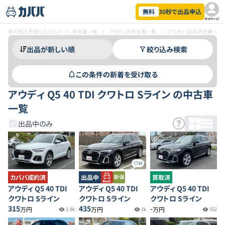
無料
30秒で出品申込
マイページ
車の個人売買ならカババ
>
中古車一覧
>
アウディの中古車一覧
>
アウディ Q5の中古車一覧
絞り込み検索
この条件の新着を受け取る
アウディ Q5 40 TDI クワトロ Sライン の中古車
一覧
出品中のみ
SOLD
SOLD
19
カババ成約済
出品中
買取済
アウディ Q5 40 TDI
アウディ Q5 40 TDI
アウディ Q5 40 TDI
クワトロ Sライン
クワトロ Sライン
クワトロ Sライン
315
435
-
万円
万円
万円
2.9k
2k
552
SOLD
SOLD