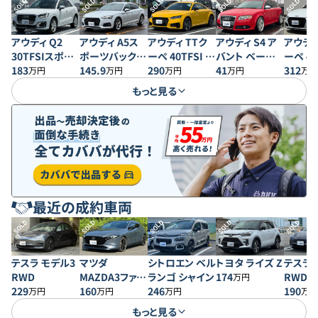
SOLD
SOLD
SOLD
SOLD
SOLD
アウディ Q2
アウディ A5ス
アウディ TTク
アウディ S4 ア
アウディ
30TFSIスポー
ポーツバック
ーペ 40TFSI S
バント ベースグ
ーペ 40
ツ
183
40 TFSI スポー
145.9
ラインパッケー
290
レード
41
ライン
312
万円
万円
万円
万円
万円
ツ
ジ
ジ
もっと見る
最近の成約車両
SOLD
SOLD
SOLD
SOLD
SOLD
テスラ モデル3
マツダ
シトロエン ベル
トヨタ ライズ Z
テスラ 
RWD
MAZDA3ファス
ランゴ シャイン
174
RWD
万円
229
トバック 20S プ
160
246
190
万円
万円
万円
万円
ロアクティブ
もっと見る