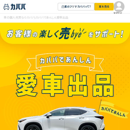
車のフリマ カババって？
車を売る
マイページ
車の個人売買ならカババ
カババであんしん愛車出品