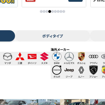
ボディタイプ
海外メーカー
マツダ
三菱
ダイハツ
スズキ
BMW
メルセデス
ポルシェ
アウディ
ラ
ベンツ
ロ
ボルボ
ジープ
ルノー
プジョー
ア
SOLD
SOLD
SOLD
SOLD