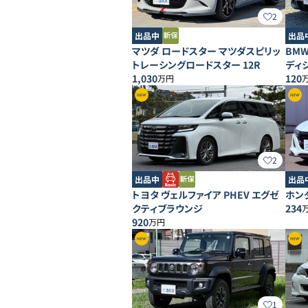
2
出品中
出品
マツダ ロードスター マツダスピリッ
BMW
トレーシングロードスター 12R
ディ
1,030
120
万円
2
出品中
出品
トヨタ ヴェルファイア PHEV エグゼ
ホンダ
クティブラウンジ
234
920
万円
1