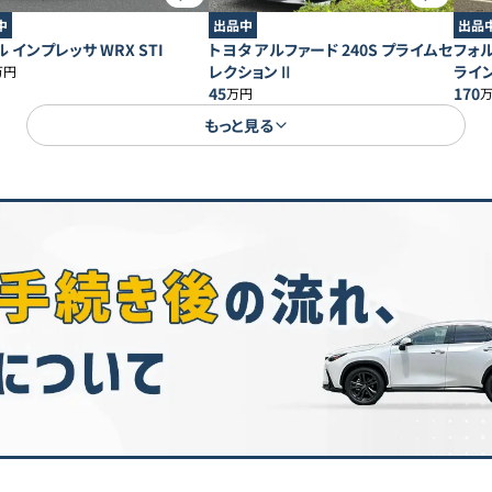
中
出品中
出品
 インプレッサ WRX STI
トヨタ アルファード 240S プライムセ
フォル
レクションⅡ
ライ
万円
45
170
万円
もっと見る