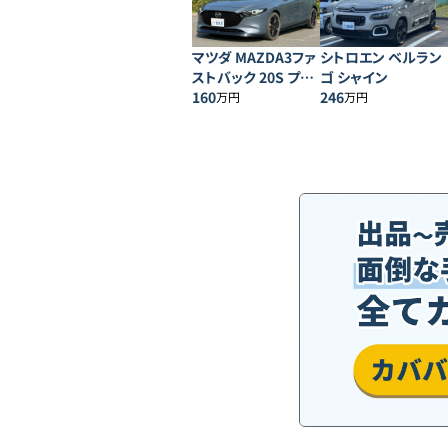
マツダ MAZDA3ファ
シトロエン ベルラン
ストバック 20S プロ
ゴ シャイン
アクティブ
160
246
万円
万円