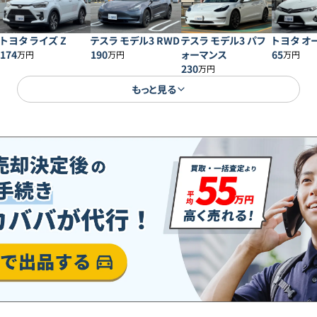
トヨタ ライズ Z
テスラ モデル3 RWD
テスラ モデル3 パフ
トヨタ オー
174
190
ォーマンス
65
万円
万円
万円
230
万円
もっと見る