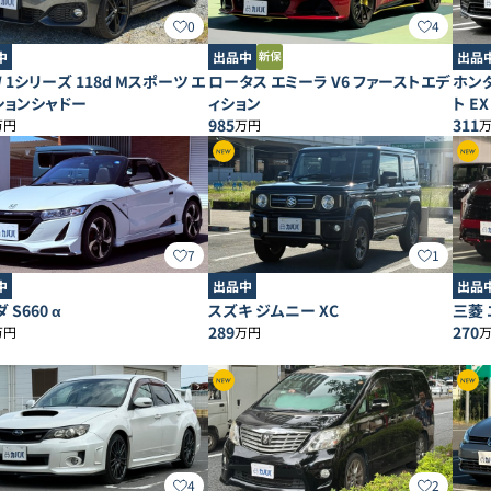
0
4
中
出品中
出品
 1シリーズ 118d Mスポーツ エ
ロータス エミーラ V6 ファーストエデ
ホンダ
ションシャドー
ィション
ト EX
985
311
万円
万円
7
1
中
出品中
出品
 S660 α
スズキ ジムニー XC
三菱 
289
270
万円
万円
4
2