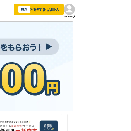
30秒で出品申込
無料
マイページ
車の個人売買カババ