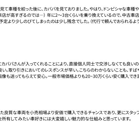
見て車種を絞った後に、カババを見ておりました。やはり、ドンピシャな車
車店が高すぎるのでは…） 年に2～3台くらいを乗り換えているので、中古車
が予定より少しのびてしまったのは少し残念でした。（代行で頼んでおられるよ
カババさんが入ってくれることにより、直接個人同士で交渉しなくても良い
良い。取り引きにおいてのレスポンスが早い。こちらのわからないことも、すば
像も送ってもらえて安心。一般市場価格よりも20~30万くらい安く購入でき
た良質な車両を小売相場より安価で購入できるチャンスであり、更にスタッ
を所有してみたい車好きには大変嬉しい魅力的な仕組みと思っています。