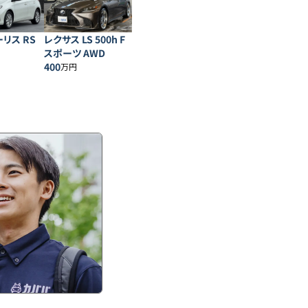
リス RS
レクサス LS 500h F
スポーツ AWD
400
万円