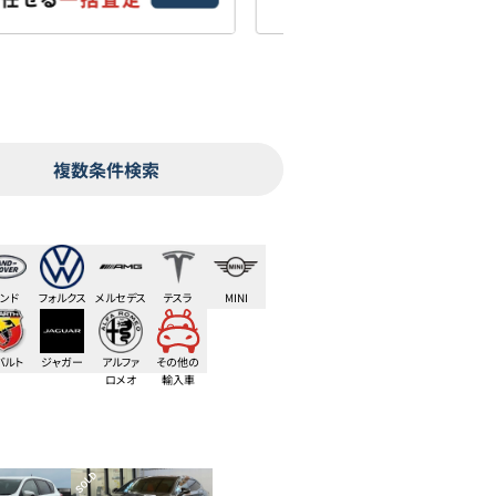
複数条件検索
ンド
フォルクス
メルセデス
テスラ
MINI
ーバー
ワーゲン
AMG
バルト
ジャガー
アルファ
その他の
ロメオ
輸入車
SOLD