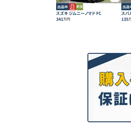
出品中
出品
スズキ ジムニーノマド FC
スバル
341
135
万円