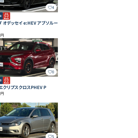
4
中
 オデッセイ e:HEV アブソルー
万円
0
中
エクリプスクロスPHEV P
万円
5