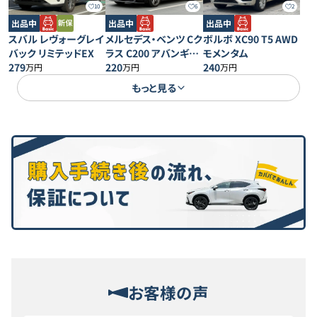
10
6
2
出品中
出品中
出品中
スバル レヴォーグレイ
メルセデス・ベンツ Cク
ボルボ XC90 T5 AWD
バック リミテッドEX
ラス C200 アバンギャ
モメンタム
279
ルド AMGライン
220
240
万円
万円
万円
もっと見る
お客様の声