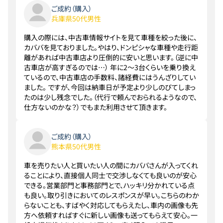
ご成約（購入）
兵庫県50代男性
購入の際には、中古車情報サイトを見て車種を絞った後に、
カババを見ておりました。やはり、ドンピシャな車種や走行距
離があれば中古車店より圧倒的に安いと思います。（逆に中
古車店が高すぎるのでは…） 年に2～3台くらいを乗り換え
ているので、中古車店の手数料、諸経費にはうんざりしてい
ました。 ですが、今回は納車日が予定より少しのびてしまっ
たのは少し残念でした。（代行で頼んでおられるようなので、
仕方ないのかな？）でもまた利用させて頂きます。
ご成約（購入）
熊本県50代男性
車を売りたい人と買いたい人の間にカババさんが入ってくれ
ることにより、直接個人同士で交渉しなくても良いのが安心
できる。営業部門と事務部門とで、ハッキリ分かれている点
も良い。取り引きにおいてのレスポンスが早い。こちらのわか
らないことも、すばやく対応してもらえたし、車内の画像も先
方へ依頼すればすぐに新しい画像も送ってもらえて安心。一