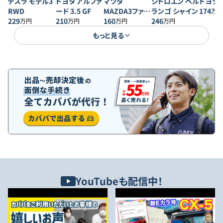
テスラ モデル3
トヨタ アルファ
マツダ
シトロエン ベル
トヨタ 
RWD
ード 3.5 GF
MAZDA3ファス
ランゴ シャイン
174
万円
229
210
トバック 20S プ
160
246
万円
万円
万円
万円
ロアクティブ
もっと見る
YouTubeも配信中！