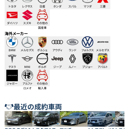
トヨタ
レクサス
日産
ホンダ
スバル
マツダ
三菱
ダイハツ
スズキ
その他の
国産車
海外メーカー
BMW
メルセデス
ポルシェ
アウディ
ランド
フォルクス
メルセデス
ベンツ
ローバー
ワーゲン
AMG
テスラ
MINI
ボルボ
ジープ
ルノー
プジョー
アバルト
ジャガー
アルファ
その他の
ロメオ
輸入車
最近の成約車両
SOLD
SOLD
SOLD
SOLD
SOLD