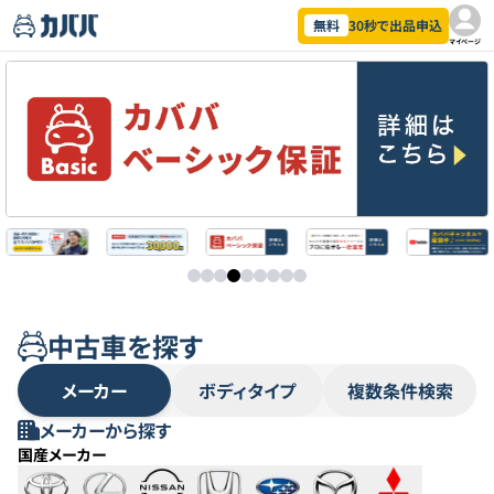
無料
30秒で出品申込
マイページ
新しい車と、人生を彩ろう。中古
中古車を探す
メーカー
ボディタイプ
複数条件検索
メーカーから探す
国産メーカー