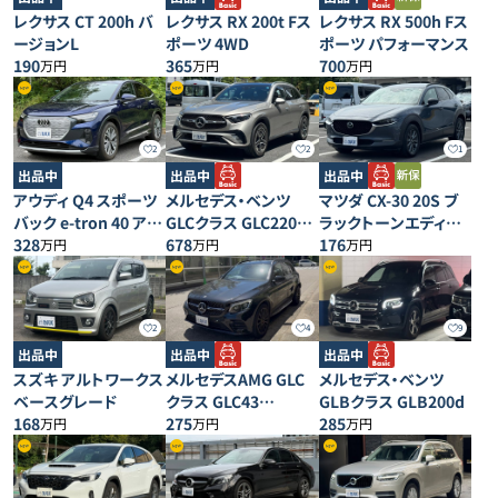
レクサス CT 200h バ
レクサス RX 200t Fス
レクサス RX 500h Fス
ージョンL
ポーツ 4WD
ポーツ パフォーマンス
190
365
700
万円
万円
万円
2
2
1
出品中
出品中
出品中
アウディ Q4 スポーツ
メルセデス・ベンツ
マツダ CX-30 20S ブ
バック e-tron 40 アド
GLCクラス GLC220d
ラックトーンエディシ
バンスト
328
4MATIC AMGライン
678
ョン
176
万円
万円
万円
2
4
9
出品中
出品中
出品中
スズキ アルトワークス
メルセデスAMG GLC
メルセデス・ベンツ
ベースグレード
クラス GLC43
GLBクラス GLB200d
168
4MATIC
275
285
万円
万円
万円